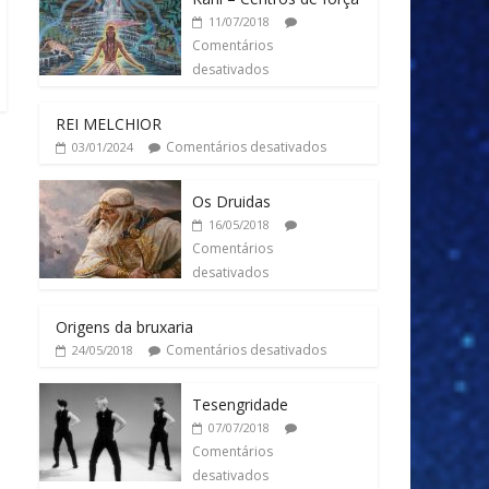
11/07/2018
Comentários
desativados
REI MELCHIOR
Comentários desativados
03/01/2024
Os Druidas
16/05/2018
Comentários
desativados
Origens da bruxaria
Comentários desativados
24/05/2018
Tesengridade
07/07/2018
Comentários
desativados