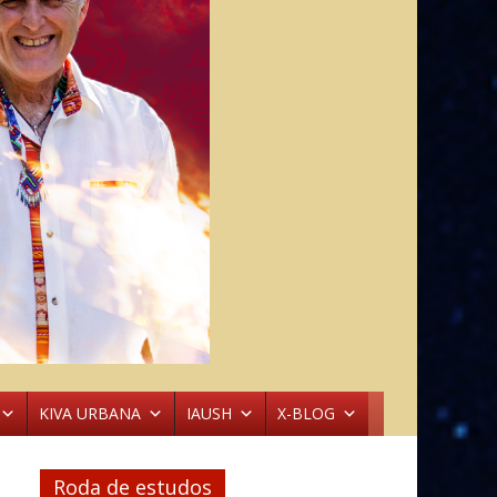
KIVA URBANA
IAUSH
X-BLOG
Roda de estudos