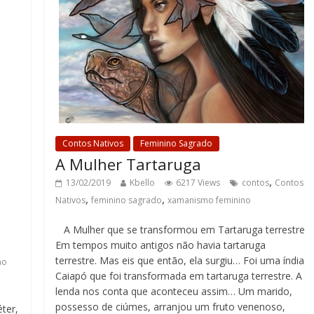
Contos Nativos
Feminino Sagrado
A Mulher Tartaruga
,
13/02/2019
Kbello
6217 Views
contos
Contos
,
,
Nativos
feminino sagrado
xamanismo feminino
A Mulher que se transformou em Tartaruga terrestre
Em tempos muito antigos não havia tartaruga
terrestre. Mas eis que então, ela surgiu… Foi uma índia
mo
Caiapó que foi transformada em tartaruga terrestre. A
lenda nos conta que aconteceu assim… Um marido,
possesso de ciúmes, arranjou um fruto venenoso,
ter,