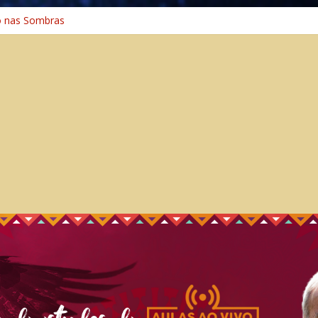
o na Cura
o nas Sombras
ência: A Jornada do Espírito Ancestral
 Universal
Caminho Espiritual – Crescimento