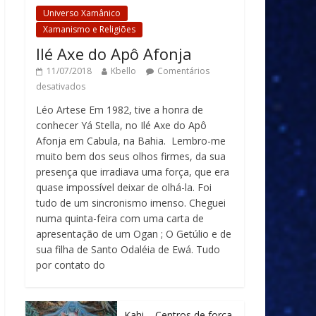
Universo Xamânico
Xamanismo e Religiões
Ilé Axe do Apô Afonja
11/07/2018
Kbello
Comentários
desativados
Léo Artese Em 1982, tive a honra de
conhecer Yá Stella, no Ilé Axe do Apô
Afonja em Cabula, na Bahia. Lembro-me
muito bem dos seus olhos firmes, da sua
presença que irradiava uma força, que era
quase impossível deixar de olhá-la. Foi
tudo de um sincronismo imenso. Cheguei
numa quinta-feira com uma carta de
apresentação de um Ogan ; O Getúlio e de
sua filha de Santo Odaléia de Ewá. Tudo
por contato do
Kahi – Centros de força