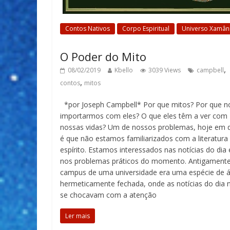
Contos Nativos
Corpo Espiritual
Universo Xamân
O Poder do Mito
,
08/02/2019
Kbello
3039 Views
campbell
,
contos
mitos
*por Joseph Campbell* Por que mitos? Por que n
importarmos com eles? O que eles têm a ver com
nossas vidas? Um de nossos problemas, hoje em d
é que não estamos familiarizados com a literatura
espírito. Estamos interessados nas notícias do dia 
nos problemas práticos do momento. Antigamente
campus de uma universidade era uma espécie de 
hermeticamente fechada, onde as notícias do dia 
se chocavam com a atenção
Ler mais