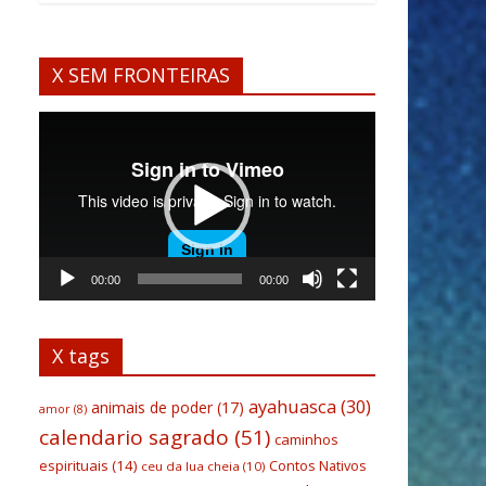
X SEM FRONTEIRAS
Tocador
de
vídeo
00:00
00:00
X tags
ayahuasca
(30)
animais de poder
(17)
amor
(8)
calendario sagrado
(51)
caminhos
espirituais
(14)
Contos Nativos
ceu da lua cheia
(10)