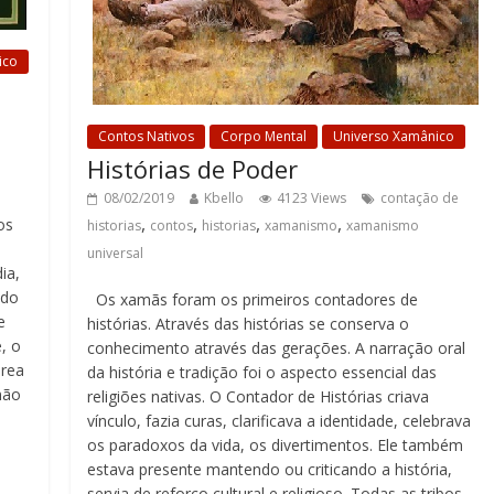
ico
Contos Nativos
Corpo Mental
Universo Xamânico
Histórias de Poder
08/02/2019
Kbello
4123 Views
contação de
,
,
,
,
os
historias
contos
historias
xamanismo
xamanismo
universal
ia,
 do
Os xamãs foram os primeiros contadores de
e
histórias. Através das histórias se conserva o
, o
conhecimento através das gerações. A narração oral
área
da história e tradição foi o aspecto essencial das
não
religiões nativas. O Contador de Histórias criava
vínculo, fazia curas, clarificava a identidade, celebrava
os paradoxos da vida, os divertimentos. Ele também
estava presente mantendo ou criticando a história,
servia de reforço cultural e religioso. Todas as tribos