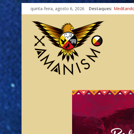
Imaginaçã
quinta-feira, agosto 6, 2026
Destaques:
Meditand
Autosufici
Xamanismo
Totens – 