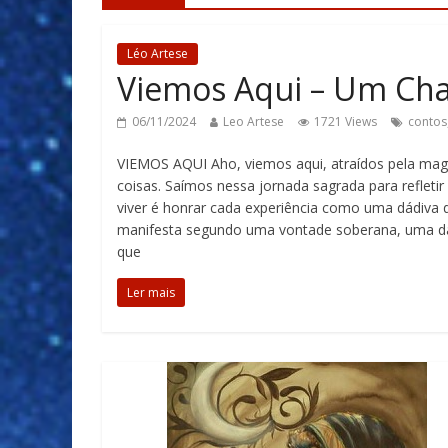
Léo Artese
Viemos Aqui – Um Ch
06/11/2024
Leo Artese
1721 Views
contos
VIEMOS AQUI Aho, viemos aqui, atraídos pela magi
coisas. Saímos nessa jornada sagrada para refletir 
viver é honrar cada experiência como uma dádiva
manifesta segundo uma vontade soberana, uma danç
que
Ler mais