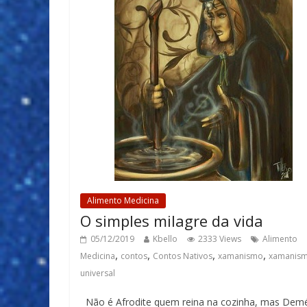
Alimento Medicina
O simples milagre da vida
05/12/2019
Kbello
2333 Views
Alimento
,
,
,
,
Medicina
contos
Contos Nativos
xamanismo
xamanis
universal
Não é Afrodite quem reina na cozinha, mas Demé