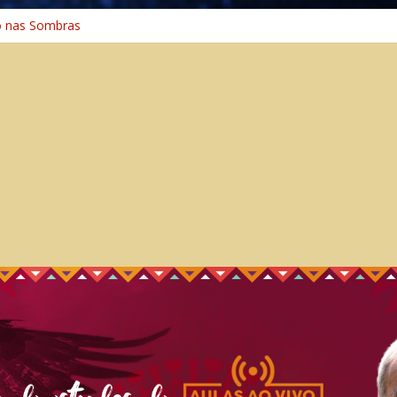
o na Cura
o nas Sombras
ência: A Jornada do Espírito Ancestral
 Universal
Caminho Espiritual – Crescimento