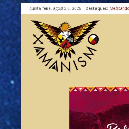
quinta-feira, agosto 6, 2026
Destaques:
Imaginaçã
Meditand
Autosufici
Xamanismo
Totens – 