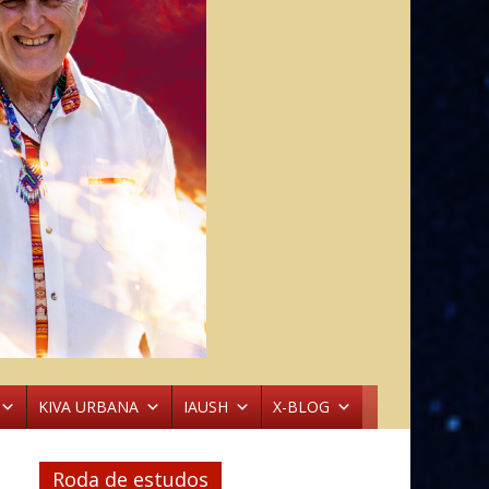
KIVA URBANA
IAUSH
X-BLOG
Roda de estudos