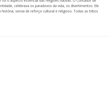
o foi o aspecto essencial das religiões nativas. O Contador de
 identidade, celebrava os paradoxos da vida, os divertimentos. Ele
stória, servia de reforço cultural e religioso. Todas as tribos