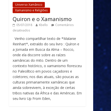
Universo Xamânico
Xamanismo e Religiões
Quiron e o Xamanismo
05/07/2018
Kbello
Comentários
desativados
Venho compartilhar texto de *Malanie
Reinhart*, extraído do seu livro : Quíron e
a Jornada em Busca da Alma – Rocco,
onde ela discorre sobre as raízes
xamânicas do mito. Dentro de um
contexto histórico, o xamanismo floresceu
no Paleolítico em povos caçadores e
coletores; nos dias atuais, são poucas as
culturas primariamente xamânicas que
ainda sobrevivem, à exceção de certas
tribos nativas da África e das Américas. Em
seu livro Up From Eden,