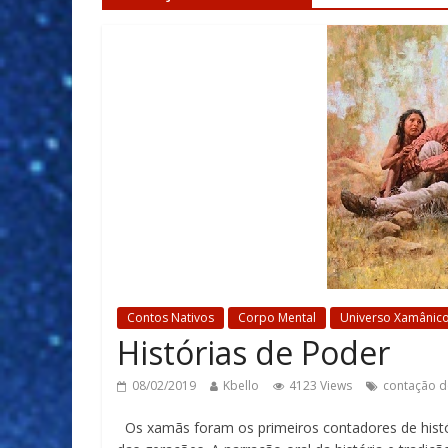
Contos Nativos
Corpo Mental
Universo Xamânic
Histórias de Poder
08/02/2019
Kbello
4123 Views
contação de
Os xamãs foram os primeiros contadores de histór