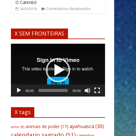
O Catimbó
Comentários desativados
28/05/2018
X SEM FRONTEIRAS
Tocador
de
vídeo
00:00
00:00
X tags
ayahuasca
(30)
animais de poder
(17)
amor
(8)
calendario sagrado
(51)
caminhos