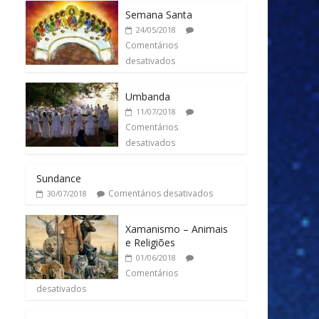
Semana Santa
24/05/2018
Comentários
desativados
Umbanda
11/07/2018
Comentários
desativados
Sundance
Comentários desativados
30/07/2018
Xamanismo – Animais
e Religiões
01/06/2018
Comentários
desativados