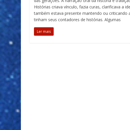
das gerações. A narração oral da história e tradiçã
Histórias criava vínculo, fazia curas, clarificava a
também estava presente mantendo ou criticando a hi
tinham seus contadores de histórias. Algumas
Ler mais