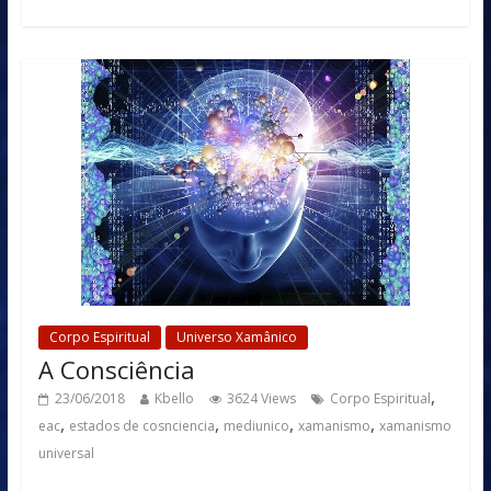
Corpo Espiritual
Universo Xamânico
A Consciência
,
23/06/2018
Kbello
3624 Views
Corpo Espiritual
,
,
,
,
eac
estados de cosnciencia
mediunico
xamanismo
xamanismo
universal