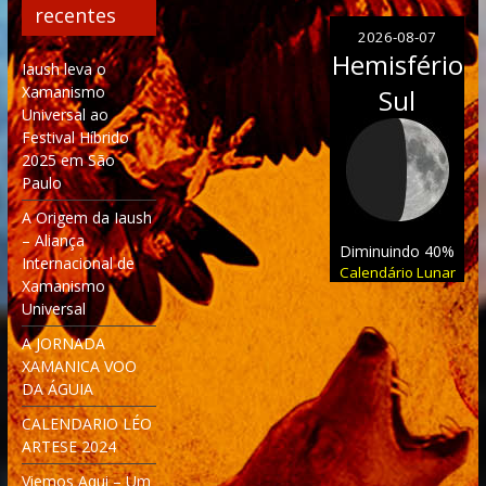
recentes
2026-08-07
Hemisfério
Iaush leva o
Xamanismo
Sul
Universal ao
Festival Híbrido
2025 em São
Paulo
A Origem da Iaush
– Aliança
Diminuindo 40%
Internacional de
Calendário Lunar
Xamanismo
Universal
A JORNADA
XAMANICA VOO
DA ÁGUIA
CALENDARIO LÉO
ARTESE 2024
Viemos Aqui – Um