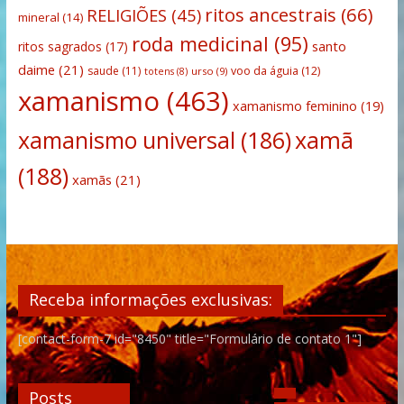
ritos ancestrais
(66)
RELIGIÕES
(45)
mineral
(14)
roda medicinal
(95)
santo
ritos sagrados
(17)
daime
(21)
saude
(11)
voo da águia
(12)
urso
(9)
totens
(8)
xamanismo
(463)
xamanismo feminino
(19)
xamanismo universal
(186)
xamã
(188)
xamãs
(21)
Receba informações exclusivas:
[contact-form-7 id="8450" title="Formulário de contato 1"]
Posts