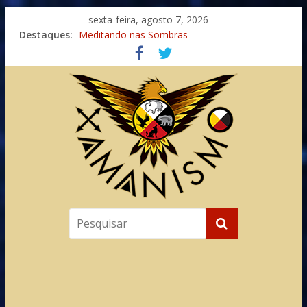
sexta-feira, agosto 7, 2026
Imaginação na Cura
Destaques:
Meditando nas Sombras
Autosuficiência: A Jornada do Espírito Ancestral
Xamanismo Universal
Totens – Caminho Espiritual – Crescimento