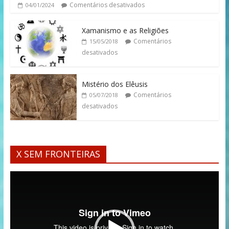
Comentários desativados
04/01/2024
Xamanismo e as Religiões
Comentários
15/05/2018
desativados
Mistério dos Elêusis
Comentários
05/07/2018
desativados
X SEM FRONTEIRAS
Tocador
de
vídeo