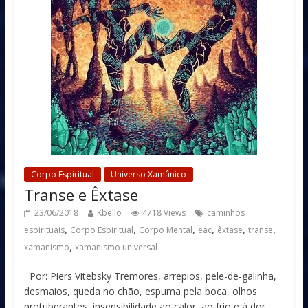
Corpo Espiritual
Universo Xamânico
Transe e Êxtase
23/06/2018
Kbello
4718 Views
caminhos
,
,
,
,
,
,
espirituais
Corpo Espiritual
Corpo Mental
eac
êxtase
transe
,
xamanismo
xamanismo universal
Por: Piers Vitebsky Tremores, arrepios, pele-de-galinha,
desmaios, queda no chão, espuma pela boca, olhos
protuberantes, insensibilidade ao calor, ao frio e à dor,