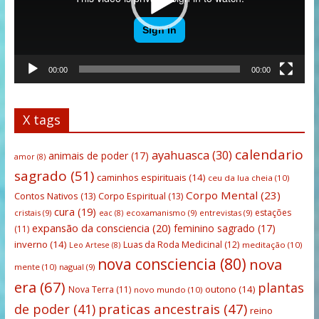
00:00
00:00
X tags
calendario
ayahuasca
(30)
animais de poder
(17)
amor
(8)
sagrado
(51)
caminhos espirituais
(14)
ceu da lua cheia
(10)
Corpo Mental
(23)
Contos Nativos
(13)
Corpo Espiritual
(13)
cura
(19)
estações
cristais
(9)
ecoxamanismo
(9)
entrevistas
(9)
eac
(8)
expansão da consciencia
(20)
feminino sagrado
(17)
(11)
inverno
(14)
Luas da Roda Medicinal
(12)
meditação
(10)
Leo Artese
(8)
nova consciencia
(80)
nova
mente
(10)
nagual
(9)
era
(67)
plantas
outono
(14)
Nova Terra
(11)
novo mundo
(10)
praticas ancestrais
(47)
de poder
(41)
reino