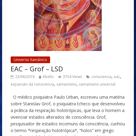
Universo Xamânico
EAC – Grof – LSD
,
,
23/06/2018
Kbello
3754 Views
consciencia
eac
,
,
expansão da consciencia
xamanismo
xamanismo universal
O médico psiquiatra Paulo Urban, escreveu uma matéria
sobre Stanislav Grof, o psiquiatra tcheco que desenvolveu
a prática da respiração holotrópicas, que leva o homem a
vivenciar estados alterados de consciência. Grof,
pesquisador de estados incomuns da consciência, cunhou
o termo *respiração holotrópica*, “holos” em grego