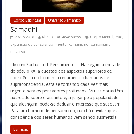
Corpo Espiritual
Universo Xamânico
Samadhi
,
,
23/06/2018
Kbello
4848 Views
Corpo Mental
eac
,
,
,
expansão da consciencia
mente
xamanismo
xamanismo
universal
Mouni Sadhu – ed. Pensamento Na segunda metade
do século XX, a questão dos aspectos superiores de
consciência do homem, comumente chamados de
supraconsciência, está se tornando cada vez mais
urgente para os pensadores profundos. Muitas obras têm
aparecido sobre o assunto e, a julgar pela popularidade
que alcançam, pode-se deduzir o interesse que suscitam.
Para um homem de pensamento, não há duvidas que a
consciência dos seres humanos vem sendo submetida
Ler mais