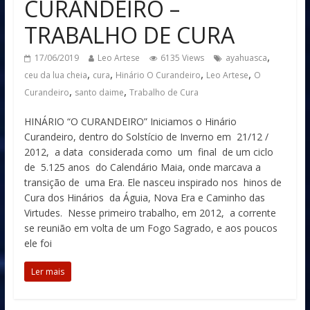
CURANDEIRO –
TRABALHO DE CURA
,
17/06/2019
Leo Artese
6135 Views
ayahuasca
,
,
,
,
ceu da lua cheia
cura
Hinário O Curandeiro
Leo Artese
O
,
,
Curandeiro
santo daime
Trabalho de Cura
HINÁRIO “O CURANDEIRO” Iniciamos o Hinário
Curandeiro, dentro do Solstício de Inverno em 21/12 /
2012, a data considerada como um final de um ciclo
de 5.125 anos do Calendário Maia, onde marcava a
transição de uma Era. Ele nasceu inspirado nos hinos de
Cura dos Hinários da Águia, Nova Era e Caminho das
Virtudes. Nesse primeiro trabalho, em 2012, a corrente
se reunião em volta de um Fogo Sagrado, e aos poucos
ele foi
Ler mais