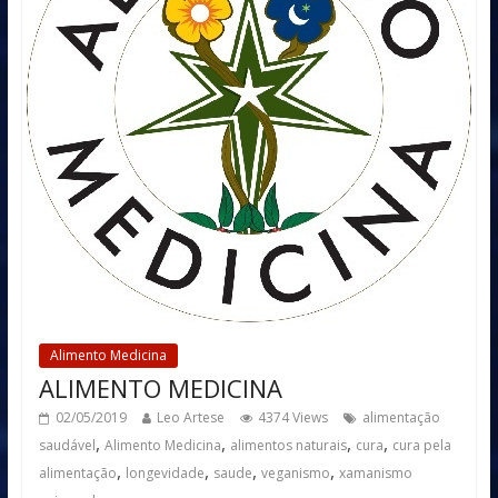
Alimento Medicina
ALIMENTO MEDICINA
02/05/2019
Leo Artese
4374 Views
alimentação
,
,
,
,
saudável
Alimento Medicina
alimentos naturais
cura
cura pela
,
,
,
,
alimentação
longevidade
saude
veganismo
xamanismo