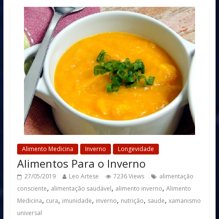
Alimento Medicina
Inverno
Longevidade
Alimentos Para o Inverno
27/05/2019
Leo Artese
7236 Views
alimentação
,
,
,
consciente
alimentação saudável
alimento inverno
Alimento
,
,
,
,
,
,
Medicina
cura
imunidade
inverno
nutrição
saude
xamanismo
universal