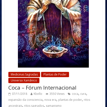
Medicinas Sagradas
Plantas de Poder
Universo Xamânico
Coca – Fórum Internacional
,
,
07/11/2018
Kbello
3550 Views
coca
cura
,
,
,
expansão da consciencia
nova era
plantas de poder
ritos
,
,
ancestrais
ritos sagrados
xamanismo