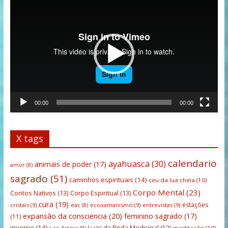
Tocador
de
vídeo
00:00
00:00
X tags
calendario
ayahuasca
(30)
animais de poder
(17)
amor
(8)
sagrado
(51)
caminhos espirituais
(14)
ceu da lua cheia
(10)
Corpo Mental
(23)
Contos Nativos
(13)
Corpo Espiritual
(13)
cura
(19)
estações
cristais
(9)
ecoxamanismo
(9)
entrevistas
(9)
eac
(8)
expansão da consciencia
(20)
feminino sagrado
(17)
(11)
inverno
(14)
Luas da Roda Medicinal
(12)
meditação
(10)