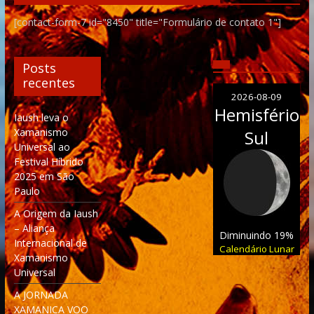
[contact-form-7 id="8450" title="Formulário de contato 1"]
Posts
recentes
2026-08-09
Hemisfério
Iaush leva o
Xamanismo
Sul
Universal ao
Festival Híbrido
2025 em São
Paulo
A Origem da Iaush
– Aliança
Diminuindo 19%
Internacional de
Calendário Lunar
Xamanismo
Universal
A JORNADA
XAMANICA VOO