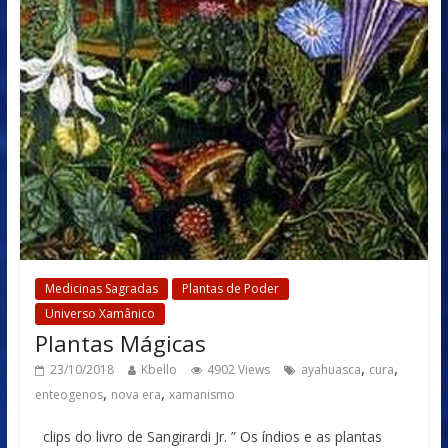
Medicinas Sagradas
Plantas de Poder
Universo Xamânico
Plantas Mágicas
,
,
23/10/2018
Kbello
4902 Views
ayahuasca
cura
,
,
enteogenos
nova era
xamanismo
clips do livro de Sangirardi Jr. ” Os índios e as plantas