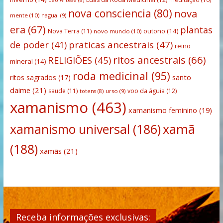
Leo Artese
(8)
nova consciencia
(80)
nova
mente
(10)
nagual
(9)
era
(67)
plantas
outono
(14)
Nova Terra
(11)
novo mundo
(10)
praticas ancestrais
(47)
de poder
(41)
reino
ritos ancestrais
(66)
RELIGIÕES
(45)
mineral
(14)
roda medicinal
(95)
santo
ritos sagrados
(17)
daime
(21)
saude
(11)
voo da águia
(12)
urso
(9)
totens
(8)
xamanismo
(463)
xamanismo feminino
(19)
xamanismo universal
(186)
xamã
(188)
xamãs
(21)
Receba informações exclusivas: