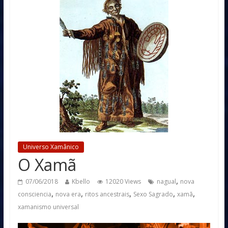
Universo Xamânico
O Xamã
,
07/06/2018
Kbello
12020 Views
nagual
nova
,
,
,
,
,
consciencia
nova era
ritos ancestrais
Sexo Sagrado
xamã
xamanismo universal