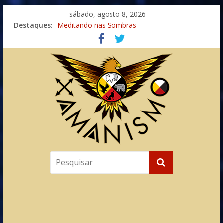
sábado, agosto 8, 2026
Destaques:
Meditando nas Sombras
Autosuficiência: A Jornada do Espírito Ancestral
Xamanismo Universal
Totens – Caminho Espiritual – Crescimento
Imaginação na Cura