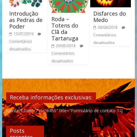
Introdução
Disfarces do
Roda –
as Pedras de
Medo
Totens do
Poder
06/06/2018
Clã da
15/07/2019
Comentários
Tartaruga
Comentários
desativados
29/05/2018
desativados
Comentários
desativados
Receba informações exclusivas:
[contact-form-7 id="8450" title="Formulário de contato 1"]
Posts
recentes