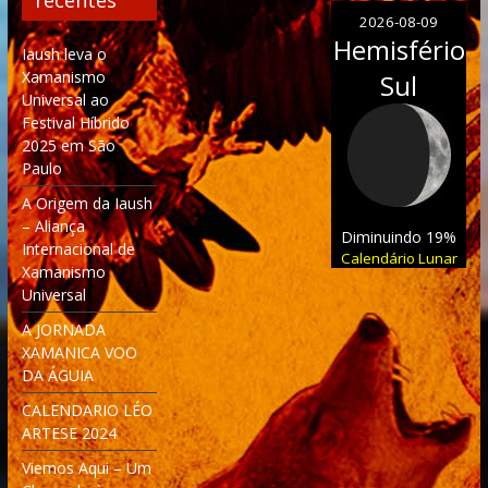
2026-08-09
Hemisfério
Iaush leva o
Xamanismo
Sul
Universal ao
Festival Híbrido
2025 em São
Paulo
A Origem da Iaush
– Aliança
Diminuindo 19%
Internacional de
Calendário Lunar
Xamanismo
Universal
A JORNADA
XAMANICA VOO
DA ÁGUIA
CALENDARIO LÉO
ARTESE 2024
Viemos Aqui – Um