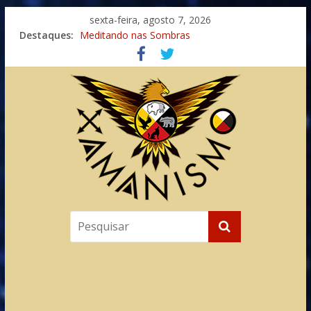
sexta-feira, agosto 7, 2026
Destaques:
Meditando nas Sombras
Autosuficiência: A Jornada do Espírito Ancestral
Xamanismo Universal
Totens – Caminho Espiritual – Crescimento
Imaginação na Cura