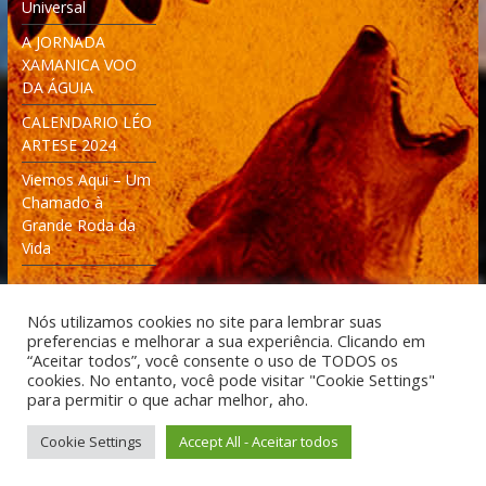
Universal
A JORNADA
XAMANICA VOO
DA ÁGUIA
CALENDARIO LÉO
ARTESE 2024
Viemos Aqui – Um
Chamado à
Grande Roda da
Vida
Nós utilizamos cookies no site para lembrar suas
preferencias e melhorar a sua experiência. Clicando em
“Aceitar todos”, você consente o uso de TODOS os
cookies. No entanto, você pode visitar "Cookie Settings"
Desenvolvido: Moleculas4D - Engenharia Espacial e
para permitir o que achar melhor, aho.
Tecnologia [moleculas4d.com.br]
Cookie Settings
Accept All - Aceitar todos