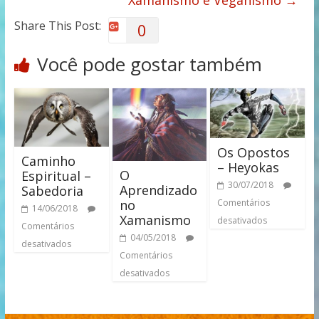
Xamanismo e Veganismo
→
Share This Post:
0
Você pode gostar também
Os Opostos
Caminho
– Heyokas
O
Espiritual –
30/07/2018
Aprendizado
Sabedoria
no
Comentários
14/06/2018
Xamanismo
desativados
Comentários
04/05/2018
desativados
Comentários
desativados