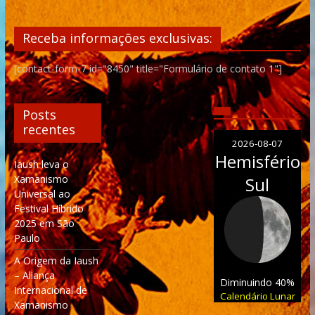
Receba informações exclusivas:
[contact-form-7 id="8450" title="Formulário de contato 1"]
Posts
recentes
2026-08-07
Hemisfério
Iaush leva o
Xamanismo
Sul
Universal ao
Festival Híbrido
2025 em São
Paulo
A Origem da Iaush
– Aliança
Diminuindo 40%
Internacional de
Calendário Lunar
Xamanismo