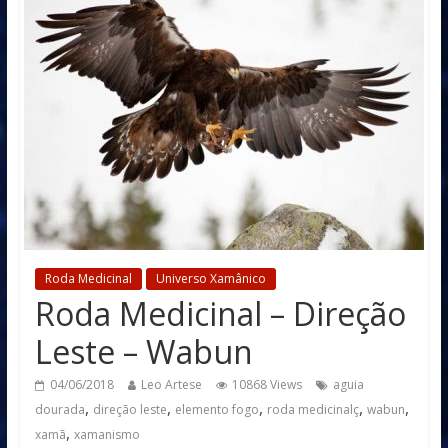
Roda Medicinal
Universo Xamânico
Roda Medicinal – Direção
Leste – Wabun
04/06/2018
Leo Artese
10868 Views
aguia
,
,
,
,
,
dourada
direção leste
elemento fogo
roda medicinalç
wabun
,
xamã
xamanismo