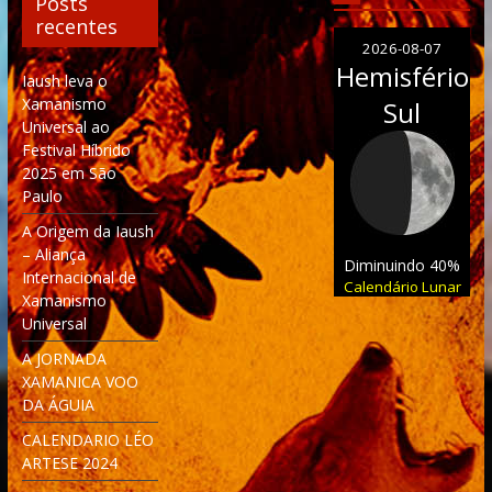
Posts
recentes
2026-08-07
Hemisfério
Iaush leva o
Xamanismo
Sul
Universal ao
Festival Híbrido
2025 em São
Paulo
A Origem da Iaush
– Aliança
Diminuindo 40%
Internacional de
Calendário Lunar
Xamanismo
Universal
A JORNADA
XAMANICA VOO
DA ÁGUIA
CALENDARIO LÉO
ARTESE 2024