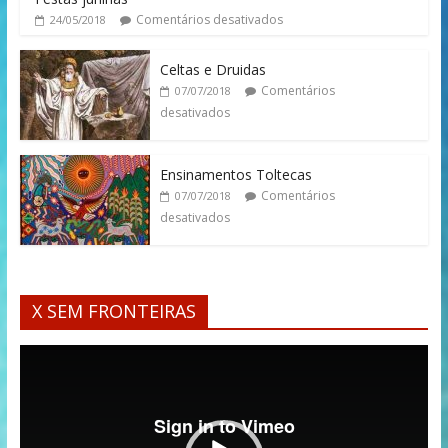
Comentários desativados
24/05/2018
Celtas e Druidas
Comentários
07/07/2018
desativados
Ensinamentos Toltecas
Comentários
07/07/2018
desativados
X SEM FRONTEIRAS
Tocador
de
vídeo