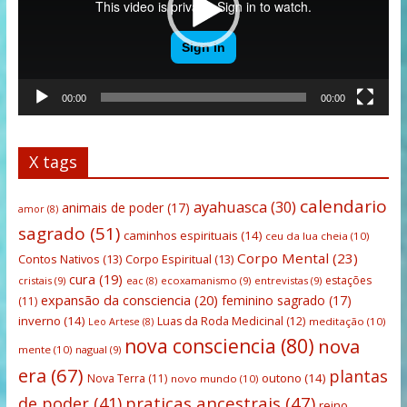
00:00
00:00
X tags
calendario
ayahuasca
(30)
animais de poder
(17)
amor
(8)
sagrado
(51)
caminhos espirituais
(14)
ceu da lua cheia
(10)
Corpo Mental
(23)
Contos Nativos
(13)
Corpo Espiritual
(13)
cura
(19)
estações
cristais
(9)
ecoxamanismo
(9)
entrevistas
(9)
eac
(8)
expansão da consciencia
(20)
feminino sagrado
(17)
(11)
inverno
(14)
Luas da Roda Medicinal
(12)
meditação
(10)
Leo Artese
(8)
nova consciencia
(80)
nova
mente
(10)
nagual
(9)
era
(67)
plantas
outono
(14)
Nova Terra
(11)
novo mundo
(10)
praticas ancestrais
(47)
de poder
(41)
reino