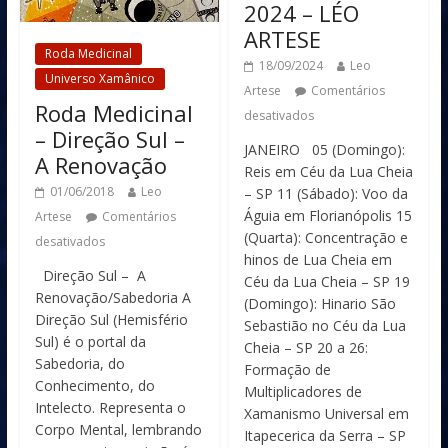
2024 – LÉO
ARTESE
Roda Medicinal
18/09/2024
Leo
Universo Xamânico
Artese
Comentários
Roda Medicinal
desativados
– Direção Sul –
JANEIRO 05 (Domingo):
A Renovação
Reis em Céu da Lua Cheia
01/06/2018
Leo
– SP 11 (Sábado): Voo da
Águia em Florianópolis 15
Artese
Comentários
(Quarta): Concentração e
desativados
hinos de Lua Cheia em
Direção Sul – A
Céu da Lua Cheia – SP 19
Renovação/Sabedoria A
(Domingo): Hinario São
Direção Sul (Hemisfério
Sebastião no Céu da Lua
Sul) é o portal da
Cheia – SP 20 a 26:
Sabedoria, do
Formação de
Conhecimento, do
Multiplicadores de
Intelecto. Representa o
Xamanismo Universal em
Corpo Mental, lembrando
Itapecerica da Serra – SP