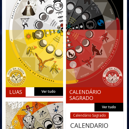
LUAS
CALENDÁRIO
Ver tudo
SAGRADO
Ver tudo
Calendário Sagrado
CALENDARIO