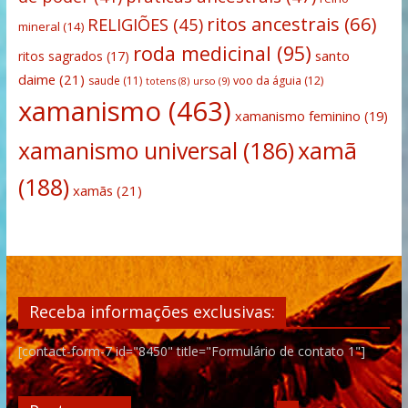
ritos ancestrais
(66)
RELIGIÕES
(45)
mineral
(14)
roda medicinal
(95)
santo
ritos sagrados
(17)
daime
(21)
saude
(11)
voo da águia
(12)
urso
(9)
totens
(8)
xamanismo
(463)
xamanismo feminino
(19)
xamanismo universal
(186)
xamã
(188)
xamãs
(21)
Receba informações exclusivas:
[contact-form-7 id="8450" title="Formulário de contato 1"]