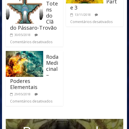
Part
Tote
e 3
ns
do
13/11/2018
Clã
Comentários desativados
do Pássaro-Trovão
30/05/2018
Comentários desativados
Roda
Medi
cinal
–
Poderes
Elementais
29/05/2018
Comentários desativados