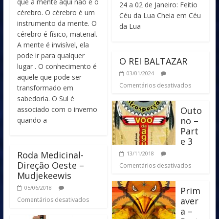
que a mente aqui não é o
24 a 02 de Janeiro: Feitio
cérebro. O cérebro é um
Céu da Lua Cheia em Céu
instrumento da mente. O
da Lua
cérebro é físico, material.
A mente é invisível, ela
pode ir para qualquer
O REI BALTAZAR
lugar . O conhecimento é
03/01/2024
aquele que pode ser
Comentários desativados
transformado em
sabedoria. O Sul é
associado com o inverno
Outo
no –
quando a
Part
e 3
Roda Medicinal-
13/11/2018
Direção Oeste –
Comentários desativados
Mudjekeewis
05/06/2018
Prim
aver
Comentários desativados
a –