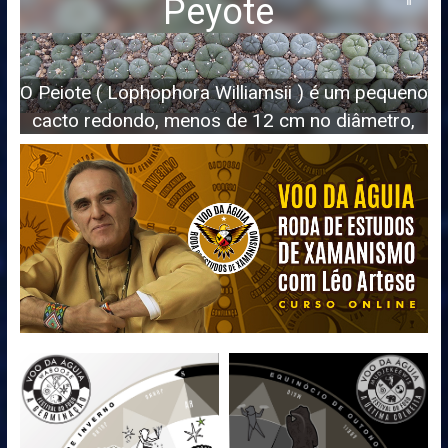
Peyote
O Peiote ( Lophophora Williamsii ) é um pequeno
cacto redondo, menos de 12 cm no diâmetro,
uma planta de poder utilizada pelos nativos do
México e EUA.