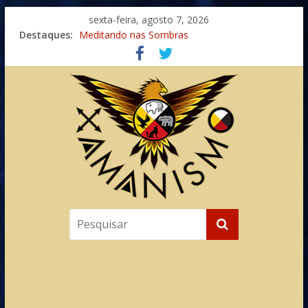
sexta-feira, agosto 7, 2026
Destaques:
Meditando nas Sombras
Autosuficiência: A Jornada do Espírito Ancestral
Xamanismo Universal
Totens – Caminho Espiritual – Crescimento
Imaginação na Cura