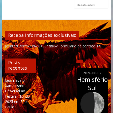
desativados
Receba informações exclusivas:
[contact-form-7 id="8450" title="Formulário de contato 1"]
Posts
recentes
2026-08-07
Hemisfério
Iaush leva o
Xamanismo
Sul
Universal ao
Festival Híbrido
2025 em São
Paulo