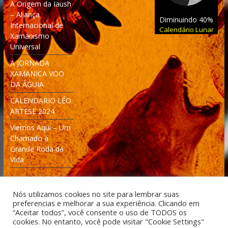
A Origem da Iaush
– Aliança
Diminuindo 40%
Internacional de
Calendário Lunar
Xamanismo
Universal
A JORNADA
XAMANICA VOO
DA ÁGUIA
CALENDARIO LÉO
ARTESE 2024
Viemos Aqui – Um
Chamado à
Grande Roda da
Vida
Nós utilizamos cookies no site para lembrar suas
preferencias e melhorar a sua experiência. Clicando em
“Aceitar todos”, você consente o uso de TODOS os
cookies. No entanto, você pode visitar "Cookie Settings"