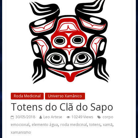
Roda Medicinal
Universo Xamânico
Totens do Clã do Sapo
30/05/2018
Leo Artese
10249 Views
corpo
,
,
,
,
,
emocional
elemento água
roda medicinal
totens
xamã
xamanismo