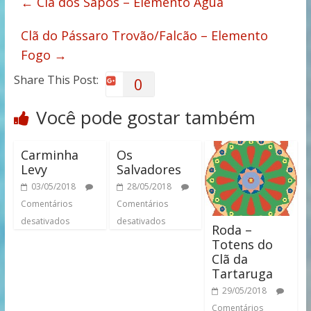
←
Clã dos Sapos – Elemento Água
Clã do Pássaro Trovão/Falcão – Elemento
Fogo
→
Share This Post:
0
Você pode gostar também
Carminha
Os
Levy
Salvadores
03/05/2018
28/05/2018
Comentários
Comentários
desativados
desativados
Roda –
Totens do
Clã da
Tartaruga
29/05/2018
Comentários