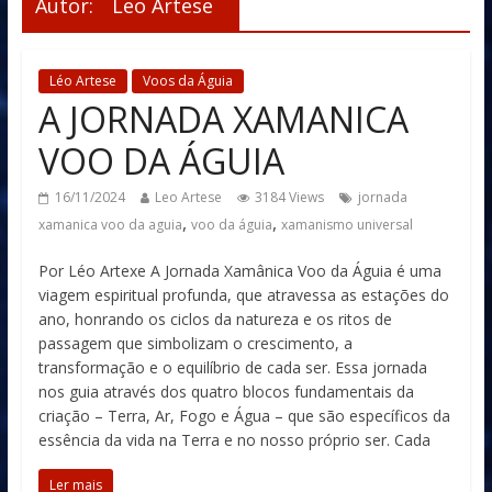
Autor:
Leo Artese
Léo Artese
Voos da Águia
A JORNADA XAMANICA
VOO DA ÁGUIA
16/11/2024
Leo Artese
3184 Views
jornada
,
,
xamanica voo da aguia
voo da águia
xamanismo universal
Por Léo Artexe A Jornada Xamânica Voo da Águia é uma
viagem espiritual profunda, que atravessa as estações do
ano, honrando os ciclos da natureza e os ritos de
passagem que simbolizam o crescimento, a
transformação e o equilíbrio de cada ser. Essa jornada
nos guia através dos quatro blocos fundamentais da
criação – Terra, Ar, Fogo e Água – que são específicos da
essência da vida na Terra e no nosso próprio ser. Cada
Ler mais