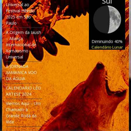
Sul
Universal ao
Festival Híbrido
2025 em São
Paulo
A Origem da Iaush
– Aliança
Diminuindo 40%
Internacional de
Calendário Lunar
Xamanismo
Universal
A JORNADA
XAMANICA VOO
DA ÁGUIA
CALENDARIO LÉO
ARTESE 2024
Viemos Aqui – Um
Chamado à
Grande Roda da
Vida