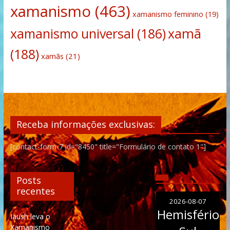
xamanismo
(463)
xamanismo feminino
(19)
xamanismo universal
(186)
xamã
(188)
xamãs
(21)
Receba informações exclusivas:
[contact-form-7 id="8450" title="Formulário de contato 1"]
Posts
recentes
2026-08-07
Hemisfério
Iaush leva o
Xamanismo