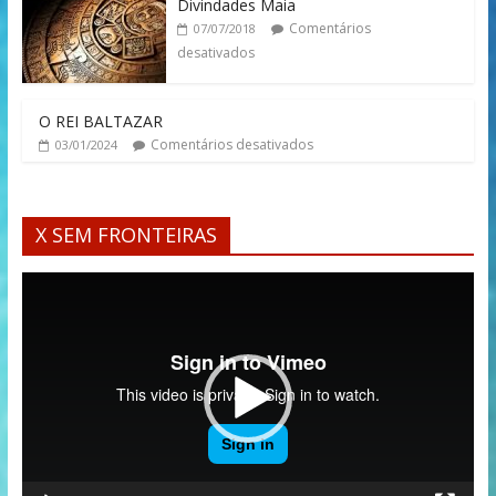
Divindades Maia
Comentários
07/07/2018
desativados
O REI BALTAZAR
Comentários desativados
03/01/2024
X SEM FRONTEIRAS
Tocador
de
vídeo