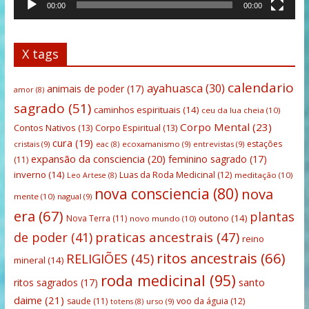
00:00
00:00
X tags
calendario
ayahuasca
(30)
animais de poder
(17)
amor
(8)
sagrado
(51)
caminhos espirituais
(14)
ceu da lua cheia
(10)
Corpo Mental
(23)
Contos Nativos
(13)
Corpo Espiritual
(13)
cura
(19)
estações
cristais
(9)
ecoxamanismo
(9)
entrevistas
(9)
eac
(8)
expansão da consciencia
(20)
feminino sagrado
(17)
(11)
inverno
(14)
Luas da Roda Medicinal
(12)
meditação
(10)
Leo Artese
(8)
nova consciencia
(80)
nova
mente
(10)
nagual
(9)
era
(67)
plantas
outono
(14)
Nova Terra
(11)
novo mundo
(10)
praticas ancestrais
(47)
de poder
(41)
reino
ritos ancestrais
(66)
RELIGIÕES
(45)
mineral
(14)
roda medicinal
(95)
santo
ritos sagrados
(17)
daime
(21)
saude
(11)
voo da águia
(12)
urso
(9)
totens
(8)