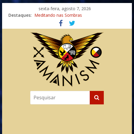
sexta-feira, agosto 7, 2026
Destaques:
Meditando nas Sombras
Autosuficiência: A Jornada do Espírito Ancestral
Xamanismo Universal
Totens – Caminho Espiritual – Crescimento
Imaginação na Cura