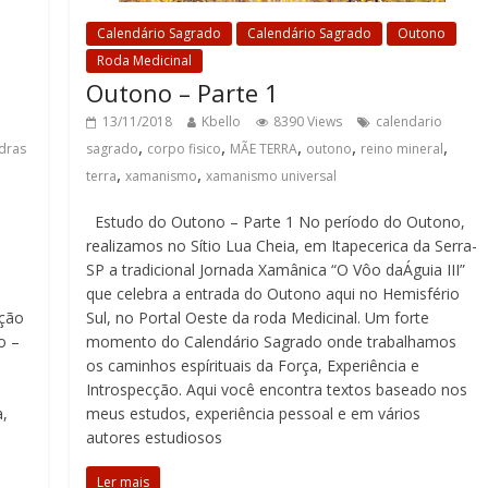
Calendário Sagrado
Calendário Sagrado
Outono
Roda Medicinal
Outono – Parte 1
13/11/2018
Kbello
8390 Views
calendario
,
,
,
,
,
dras
sagrado
corpo fisico
MÃE TERRA
outono
reino mineral
,
,
terra
xamanismo
xamanismo universal
Estudo do Outono – Parte 1 No período do Outono,
realizamos no Sítio Lua Cheia, em Itapecerica da Serra-
SP a tradicional Jornada Xamânica “O Vôo daÁguia III”
que celebra a entrada do Outono aqui no Hemisfério
ição
Sul, no Portal Oeste da roda Medicinal. Um forte
o –
momento do Calendário Sagrado onde trabalhamos
os caminhos espírituais da Força, Experiência e
Introspecção. Aqui você encontra textos baseado nos
a,
meus estudos, experiência pessoal e em vários
autores estudiosos
Ler mais