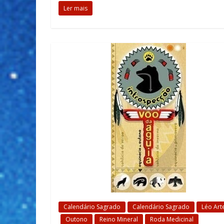
Ler mais
Calendário Sagrado
Calendário Sagrado
Léo Art
Outono
Reino Mineral
Roda Medicinal