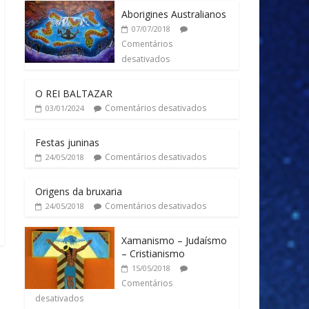
Aborigines Australianos
07/07/2018
Comentários
desativados
O REI BALTAZAR
Comentários desativados
03/01/2024
Festas juninas
Comentários desativados
24/05/2018
Origens da bruxaria
Comentários desativados
24/05/2018
Xamanismo – Judaísmo
– Cristianismo
15/05/2018
Comentários
desativados