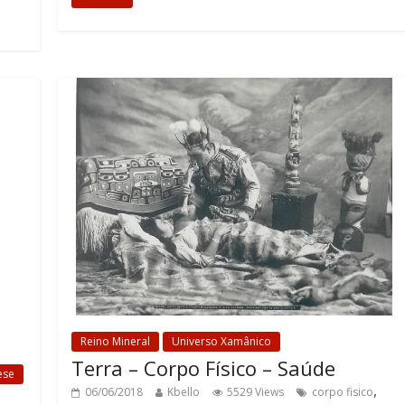
Reino Mineral
Universo Xamânico
Terra – Corpo Físico – Saúde
ese
,
06/06/2018
Kbello
5529 Views
corpo fisico