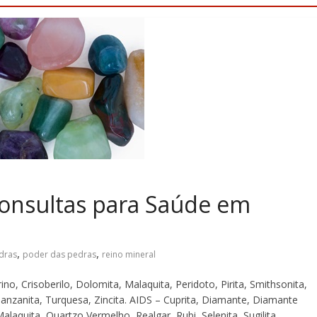
 Consultas para Saúde em
,
,
dras
poder das pedras
reino mineral
o, Crisoberilo, Dolomita, Malaquita, Peridoto, Pirita, Smithsonita,
Tanzanita, Turquesa, Zincita. AIDS – Cuprita, Diamante, Diamante
laquita, Quartzo Vermelho, Realgar, Rubi, Selenita, Sugilita.