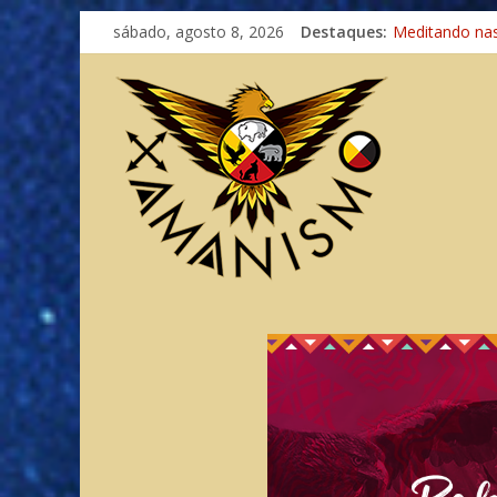
Imaginação na
sábado, agosto 8, 2026
Destaques:
Meditando na
Autosuficiênci
Xamanismo Un
Totens – Cami