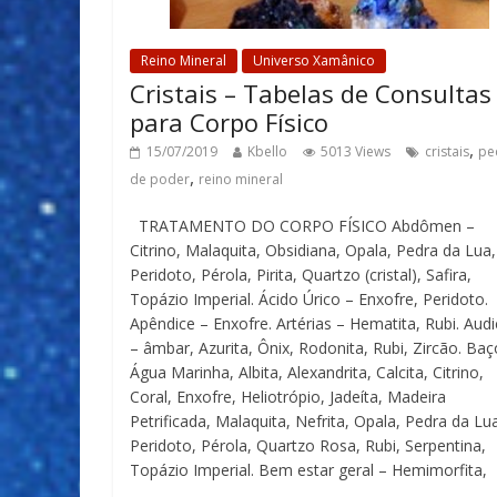
Reino Mineral
Universo Xamânico
Cristais – Tabelas de Consultas
para Corpo Físico
,
15/07/2019
Kbello
5013 Views
cristais
pe
,
de poder
reino mineral
TRATAMENTO DO CORPO FÍSICO Abdômen –
Citrino, Malaquita, Obsidiana, Opala, Pedra da Lua,
Peridoto, Pérola, Pirita, Quartzo (cristal), Safira,
Topázio Imperial. Ácido Úrico – Enxofre, Peridoto.
Apêndice – Enxofre. Artérias – Hematita, Rubi. Aud
– âmbar, Azurita, Ônix, Rodonita, Rubi, Zircão. Baç
Água Marinha, Albita, Alexandrita, Calcita, Citrino,
Coral, Enxofre, Heliotrópio, Jadeíta, Madeira
Petrificada, Malaquita, Nefrita, Opala, Pedra da Lu
Peridoto, Pérola, Quartzo Rosa, Rubi, Serpentina,
Topázio Imperial. Bem estar geral – Hemimorfita,