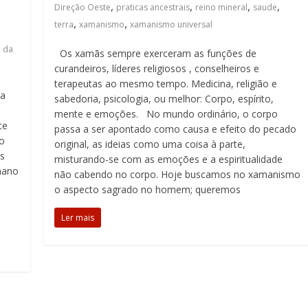
,
,
,
,
Direção Oeste
praticas ancestrais
reino mineral
saude
,
,
terra
xamanismo
xamanismo universal
 da
Os xamãs sempre exerceram as funções de
curandeiros, líderes religiosos , conselheiros e
terapeutas ao mesmo tempo. Medicina, religião e
a
sabedoria, psicologia, ou melhor: Corpo, espírito,
mente e emoções. No mundo ordinário, o corpo
te
passa a ser apontado como causa e efeito do pecado
io
original, as ideias como uma coisa à parte,
s
misturando-se com as emoções e a espiritualidade
umano
não cabendo no corpo. Hoje buscamos no xamanismo
o aspecto sagrado no homem; queremos
Ler mais