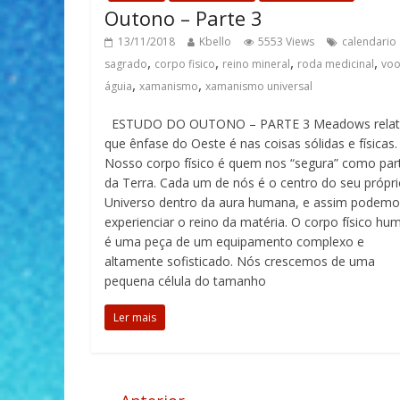
Outono – Parte 3
13/11/2018
Kbello
5553 Views
calendario
,
,
,
,
sagrado
corpo fisico
reino mineral
roda medicinal
voo
,
,
águia
xamanismo
xamanismo universal
ESTUDO DO OUTONO – PARTE 3 Meadows relat
que ênfase do Oeste é nas coisas sólidas e físicas.
Nosso corpo físico é quem nos “segura” como par
da Terra. Cada um de nós é o centro do seu própr
Universo dentro da aura humana, e assim podemo
experienciar o reino da matéria. O corpo físico h
é uma peça de um equipamento complexo e
altamente sofisticado. Nós crescemos de uma
pequena célula do tamanho
Ler mais