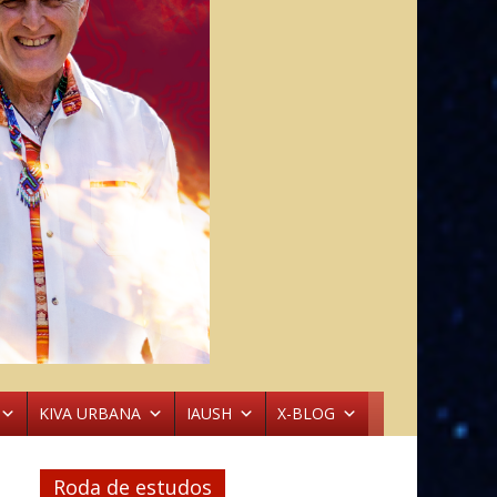
KIVA URBANA
IAUSH
X-BLOG
Roda de estudos