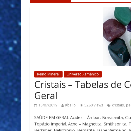
Reino Mineral
Universo Xamânico
Cristais – Tabelas de
Geral
,
15/07/2019
Kbello
5280 Views
cristais
pe
SAÚDE EM GERAL Acidez – Âmbar, Brasilianita, Citrin
Topázio Imperial. Acne – Magnetita, Smithsonita, 
Herkimer, Heliotrópio, Hematita, Jaspe Vermelho, Ma