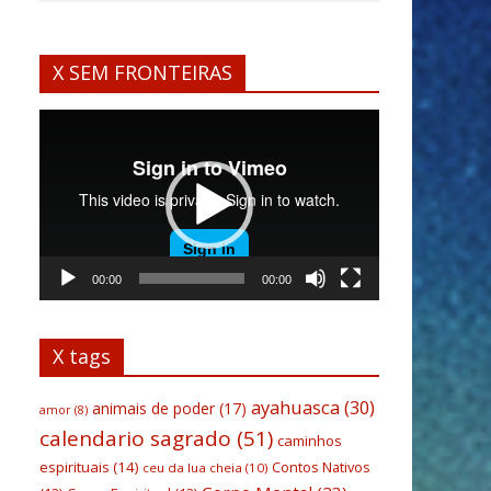
X SEM FRONTEIRAS
Tocador
de
vídeo
00:00
00:00
X tags
ayahuasca
(30)
animais de poder
(17)
amor
(8)
calendario sagrado
(51)
caminhos
espirituais
(14)
Contos Nativos
ceu da lua cheia
(10)