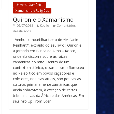
Universo Xamânico
Xamanismo e Religiões
Quiron e o Xamanismo
05/07/2018
Kbello
Comentários
desativados
Venho compartilhar texto de *Malanie
Reinhart*, extraído do seu livro : Quíron e
a Jornada em Busca da Alma – Rocco,
onde ela discorre sobre as raízes
xamânicas do mito. Dentro de um
contexto histórico, o xamanismo floresceu
no Paleolítico em povos caçadores e
coletores; nos dias atuais, são poucas as
culturas primariamente xamânicas que
ainda sobrevivem, à exceção de certas
tribos nativas da África e das Américas. Em
seu livro Up From Eden,