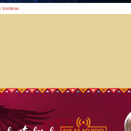
 Cura
s Sombras
a: A Jornada do Espírito Ancestral
iversal
nho Espiritual – Crescimento