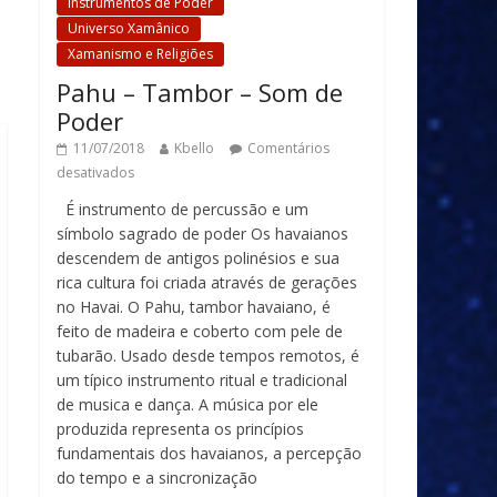
Instrumentos de Poder
Universo Xamânico
Xamanismo e Religiões
Pahu – Tambor – Som de
Poder
11/07/2018
Kbello
Comentários
desativados
É instrumento de percussão e um
símbolo sagrado de poder Os havaianos
descendem de antigos polinésios e sua
rica cultura foi criada através de gerações
no Havai. O Pahu, tambor havaiano, é
feito de madeira e coberto com pele de
tubarão. Usado desde tempos remotos, é
um típico instrumento ritual e tradicional
de musica e dança. A música por ele
produzida representa os princípios
fundamentais dos havaianos, a percepção
do tempo e a sincronização