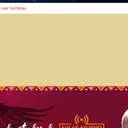
o na Cura
o nas Sombras
ência: A Jornada do Espírito Ancestral
 Universal
Caminho Espiritual – Crescimento