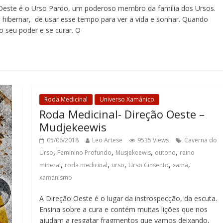
 Oeste é o Urso Pardo, um poderoso membro da família dos Ursos.
 hibernar, de usar esse tempo para ver a vida e sonhar. Quando
o seu poder e se curar. O
Roda Medicinal
Universo Xamânico
Roda Medicinal- Direção Oeste –
Mudjekeewis
05/06/2018
Leo Artese
9535 Views
Caverna do
,
,
,
,
Urso
Feminino Profundo
Musjekeewis
outono
reino
,
,
,
,
,
mineral
roda medicinal
urso
Urso Cinsento
xamã
xamanismo
A Direção Oeste é o lugar da instrospecção, da escuta.
Ensina sobre a cura e contém muitas lições que nos
ajudam a resgatar fragmentos que vamos deixando,