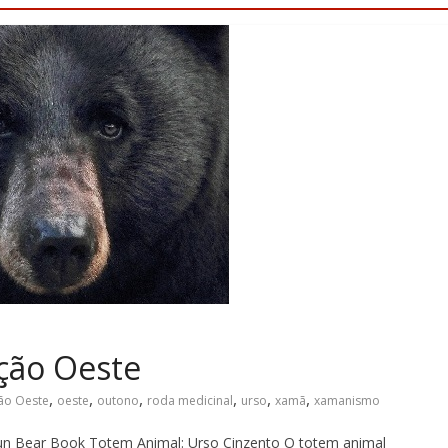
ção Oeste
,
,
,
,
,
,
ão Oeste
oeste
outono
roda medicinal
urso
xamã
xamanismo
un Bear Book Totem Animal: Urso Cinzento O totem animal