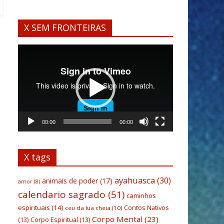
X SEM FRONTEIRAS
Tocador
de
vídeo
00:00
00:00
X tags
ayahuasca
(30)
animais de poder
(17)
amor
(8)
calendario sagrado
(51)
caminhos
espirituais
(14)
Contos Nativos
ceu da lua cheia
(10)
Corpo Mental
(23)
(13)
Corpo Espiritual
(13)