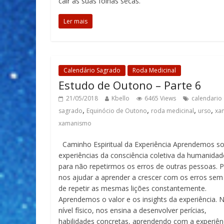
cair as suas folhas secas.
Ler mais
Calendário Sagrado
Roda Medicinal
Estudo de Outono – Parte 6
21/05/2018
Kbello
6465 Views
calendario
,
,
,
,
sagrado
Equinócio de Outono
roda medicinal
urso
xa
xamanismo
Caminho Espiritual da Experiência Aprendemos s
experiências da consciência coletiva da humanidad
para não repetirmos os erros de outras pessoas. 
nos ajudar a aprender a crescer com os erros sem 
de repetir as mesmas lições constantemente.
Aprendemos o valor e os insights da experiência. 
nível físico, nos ensina a desenvolver perícias,
habilidades concretas, aprendendo com a experiên