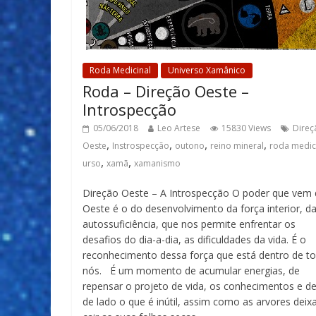
Roda Medicinal
Universo Xamânico
Roda – Direção Oeste –
Introspecção
05/06/2018
Leo Artese
15830 Views
Direç
,
,
,
,
Oeste
Instrospecção
outono
reino mineral
roda medic
,
,
urso
xamã
xamanismo
Direção Oeste – A Introspecção O poder que vem
Oeste é o do desenvolvimento da força interior, d
autossuficiência, que nos permite enfrentar os
desafios do dia-a-dia, as dificuldades da vida. É o
reconhecimento dessa força que está dentro de t
nós. É um momento de acumular energias, de
repensar o projeto de vida, os conhecimentos e de
de lado o que é inútil, assim como as arvores dei