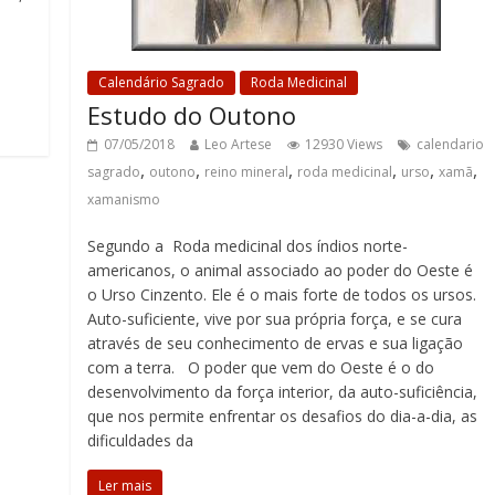
Calendário Sagrado
Roda Medicinal
Estudo do Outono
07/05/2018
Leo Artese
12930 Views
calendario
,
,
,
,
,
,
sagrado
outono
reino mineral
roda medicinal
urso
xamã
xamanismo
Segundo a Roda medicinal dos índios norte-
americanos, o animal associado ao poder do Oeste é
o Urso Cinzento. Ele é o mais forte de todos os ursos.
Auto-suficiente, vive por sua própria força, e se cura
através de seu conhecimento de ervas e sua ligação
com a terra. O poder que vem do Oeste é o do
desenvolvimento da força interior, da auto-suficiência,
que nos permite enfrentar os desafios do dia-a-dia, as
dificuldades da
Ler mais