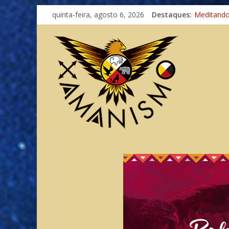
Imaginaçã
quinta-feira, agosto 6, 2026
Destaques:
Meditand
Autosufici
Xamanismo
Totens – 