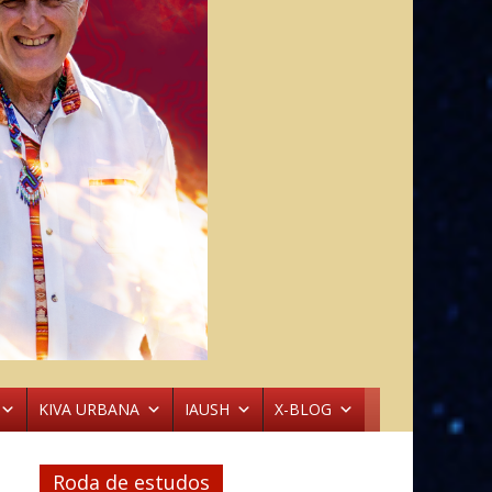
KIVA URBANA
IAUSH
X-BLOG
Roda de estudos