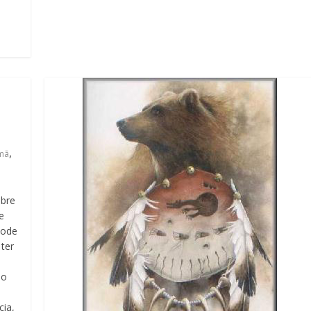
,
mã
obre
e
Pode
ter
No
cia,