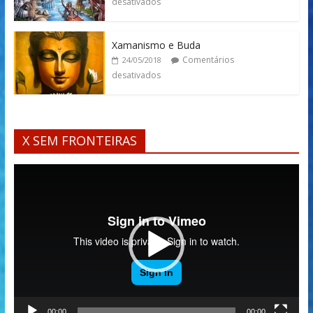
desativados
Xamanismo e Buda
Comentários
24/05/2018
desativados
X SEM FRONTEIRAS
Tocador
de
vídeo
00:00
00:00