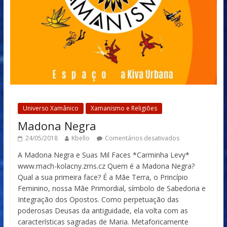
Universo Xamânico
Xamanismo e Religiões
Madona Negra
24/05/2018
Kbello
Comentários desativados
A Madona Negra e Suas Mil Faces *Carminha Levy*
www.mach-kolacny.zrns.cz Quem é a Madona Negra?
Qual a sua primeira face? É a Mãe Terra, o Princípio
Feminino, nossa Mãe Primordial, símbolo de Sabedoria e
Integração dos Opostos. Como perpetuação das
poderosas Deusas da antiguidade, ela volta com as
características sagradas de Maria. Metaforicamente