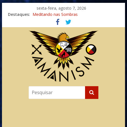
sexta-feira, agosto 7, 2026
Imaginação na Cura
Destaques:
Meditando nas Sombras
Autosuficiência: A Jornada do Espírito Ancestral
Xamanismo Universal
Totens – Caminho Espiritual – Crescimento