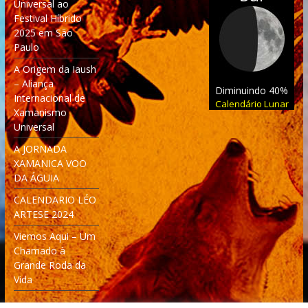
Universal ao
Festival Híbrido
2025 em São
Paulo
A Origem da Iaush
– Aliança
Diminuindo 40%
Internacional de
Calendário Lunar
Xamanismo
Universal
A JORNADA
XAMANICA VOO
DA ÁGUIA
CALENDARIO LÉO
ARTESE 2024
Viemos Aqui – Um
Chamado à
Grande Roda da
Vida