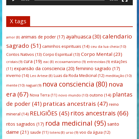
X tags
calendario
ayahuasca
(30)
animais de poder
(17)
amor
(8)
sagrado
(51)
caminhos espirituais
(14)
ceu da lua cheia
(10)
Corpo Mental
(23)
Contos Nativos
(13)
Corpo Espiritual
(13)
cura
(19)
estações
cristais
(9)
ecoxamanismo
(9)
entrevistas
(9)
eac
(8)
expansão da consciencia
(20)
feminino sagrado
(17)
(11)
inverno
(14)
Luas da Roda Medicinal
(12)
meditação
(10)
Leo Artese
(8)
nova consciencia
(80)
nova
mente
(10)
nagual
(9)
era
(67)
plantas
outono
(14)
Nova Terra
(11)
novo mundo
(10)
praticas ancestrais
(47)
de poder
(41)
reino
ritos ancestrais
(66)
RELIGIÕES
(45)
mineral
(14)
roda medicinal
(95)
santo
ritos sagrados
(17)
daime
(21)
saude
(11)
voo da águia
(12)
urso
(9)
totens
(8)