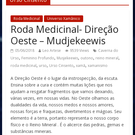
Roda Medicinal
Universo Xamânico
Roda Medicinal- Direção
Oeste – Mudjekeewis
05/06/2018
Leo Artese
9539 Views
Caverna do
,
,
,
,
,
Urso
Feminino Profundo
Musjekeewis
outono
reino mineral
,
,
,
,
roda medicinal
urso
Urso Cinsento
xamã
xamanismo
A Direção Oeste é o lugar da instrospecção, da escuta.
Ensina sobre a cura e contém muitas lições que nos
ajudam a resgatar fragmentos que vamos deixando,
várias vezes, em nossas vidas. No Oeste olhamos as
dualidades da vida, nossos medos e nossos amores,
nossas forças e fraquezas, divertimentos e mágoas. Seu
elemento é a terra, portanto representa o nosso corpo
físico e o Reino Mineral . É o alicerce das pedras, gemas e
substâncias minerais.