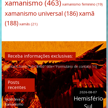
xamanismo
(463)
xamanismo feminino
(19)
xamanismo universal
(186)
xamã
(188)
xamãs
(21)
Receba informações exclusivas:
[contact-form-7 id="8450" title="Formulário de contato 1"]
Posts
recentes
2026-08-07
Hemisfério
Iaush leva o
Xamanismo
Sul