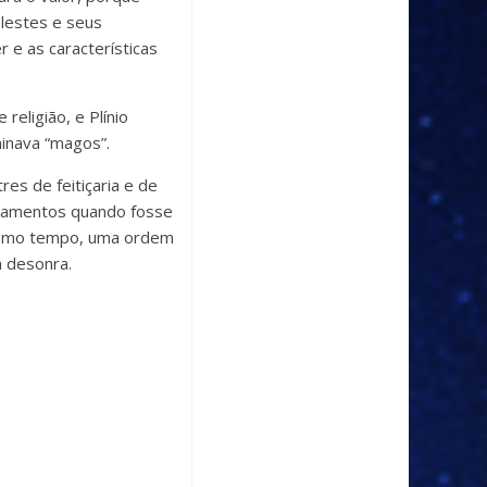
lestes e seus
 e as características
religião, e Plínio
minava “magos”.
s de feitiçaria e de
ntamentos quando fosse
mesmo tempo, uma ordem
m desonra.