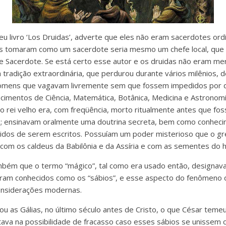
u livro ‘Los Druidas’, adverte que eles não eram sacerdotes ordi
 tomaram como um sacerdote seria mesmo um chefe local, que 
e Sacerdote. Se está certo esse autor e os druidas não eram me
tradição extraordinária, que perdurou durante vários milênios,
mens que vagavam livremente sem que fossem impedidos por qu
ecimentos de Ciência, Matemática, Botânica, Medicina e Astrono
o rei velho era, com freqüência, morto ritualmente antes que fos
uais; ensinavam oralmente uma doutrina secreta, bem como conheci
idos de serem escritos. Possuíam um poder misterioso que o g
om os caldeus da Babilônia e da Assíria e com as sementes do h
mbém que o termo “mágico”, tal como era usado então, designav
am conhecidos como os “sábios”, e esse aspecto do fenômeno dr
onsiderações modernas.
 as Gálias, no último século antes de Cristo, o que César temeu
itava na possibilidade de fracasso caso esses sábios se unissem 