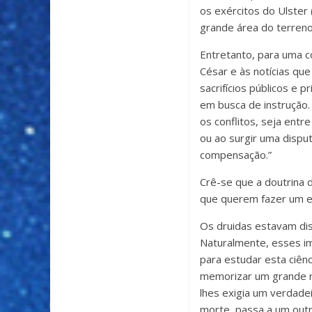
os exércitos do Ulste
grande área do terreno
Entretanto, para uma 
César e às notícias qu
sacrifícios públicos e 
em busca de instrução
os conflitos, seja entr
ou ao surgir uma dispu
compensação.”
Crê-se que a doutrina dr
que querem fazer um e
Os druidas estavam di
Naturalmente, esses im
para estudar esta ciên
memorizar um grande n
lhes exigia um verdade
morte, passa a um outr