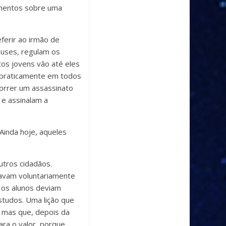
imentos sobre uma
ferir ao irmão de
euses, regulam os
tos jovens vão até eles
 praticamente em todos
correr um assassinato
 e assinalam a
 Ainda hoje, aqueles
utros cidadãos.
tavam voluntariamente
e os alunos deviam
studos. Uma lição que
, mas que, depois da
ara o valor, porque