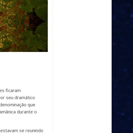
es ficaram
or seu dramático
, denominação que
 xamânica durante o
e estavam se reunindo