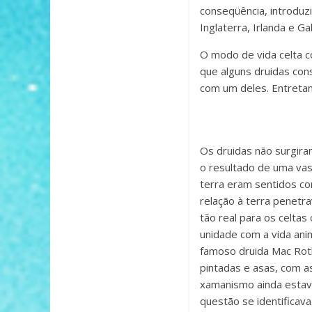
conseqüência, introduz
Inglaterra, Irlanda e 
O modo de vida celta co
que alguns druidas cons
com um deles. Entretan
Os druidas não surgira
o resultado de uma vas
terra eram sentidos co
relação à terra penetr
tão real para os celta
unidade com a vida ani
famoso druida Mac Roth
pintadas e asas, com a
xamanismo ainda estava
questão se identificava