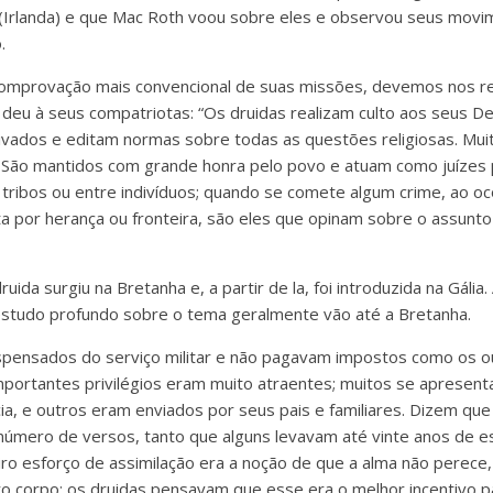
r (Irlanda) e que Mac Roth voou sobre eles e observou seus mov
.
comprovação mais convencional de suas missões, devemos nos re
e deu à seus compatriotas: “Os druidas realizam culto aos seus D
privados e editam normas sobre todas as questões religiosas. Mui
. São mantidos com grande honra pelo povo e atuam como juízes
e tribos ou entre indivíduos; quando se comete algum crime, ao o
ta por herança ou fronteira, são eles que opinam sobre o assunto
uida surgiu na Bretanha e, a partir de la, foi introduzida na Gália.
studo profundo sobre o tema geralmente vão até a Bretanha.
spensados do serviço militar e não pagavam impostos como os o
portantes privilégios eram muito atraentes; muitos se apresen
cia, e outros eram enviados por seus pais e familiares. Dizem qu
úmero de versos, tanto que alguns levavam até vinte anos de e
iro esforço de assimilação era a noção de que a alma não perece
o corpo; os druidas pensavam que esse era o melhor incentivo p