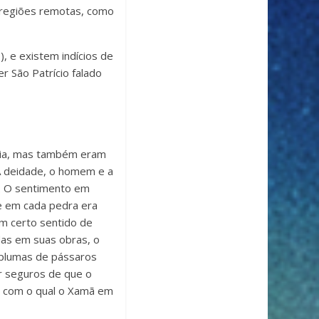
a regiões remotas, como
, e existem indícios de
r São Patrício falado
ndia, mas também eram
A deidade, o homem e a
a. O sentimento em
 e em cada pedra era
um certo sentido de
das em suas obras, o
 plumas de pássaros
ar seguros de que o
o com o qual o Xamã em