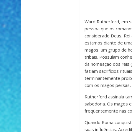
Ward Rutherford, em se
pessoa que os romanos
considerado Deus, Rei 
estamos diante de uma 
magos, um grupo de ho
tribais. Possuíam conh
da nomeação dos reis (
faziam sacrifícios rit
terminantemente proib
com os magos persas, c
Rutherford assinala ta
sabedoria. Os magos er
freqüentemente nas c
Quando Roma conquistou
suas influências. Acred