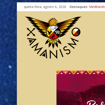
quinta-feira, agosto 6, 2026
Destaques:
Meditand
Autosufici
Xamanismo
Totens – 
Imaginaçã