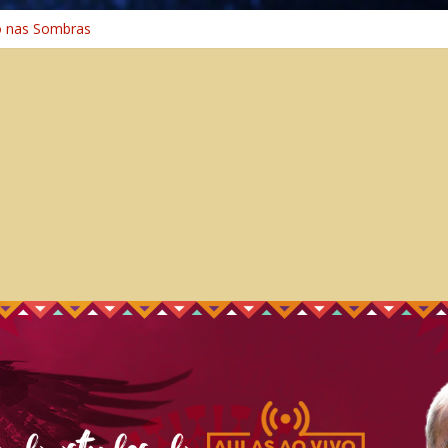
o nas Sombras
ência: A Jornada do Espírito Ancestral
 Universal
Caminho Espiritual – Crescimento
o na Cura