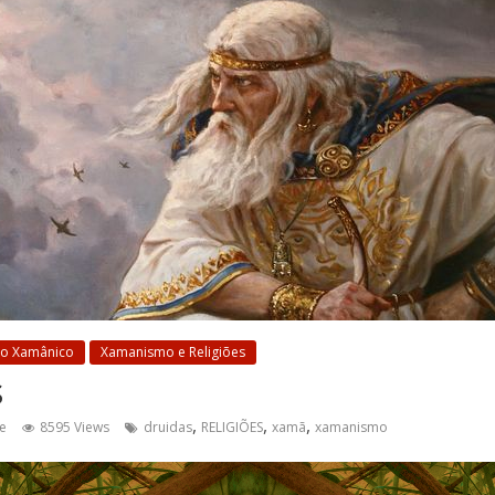
so Xamânico
Xamanismo e Religiões
s
,
,
,
e
8595 Views
druidas
RELIGIÕES
xamã
xamanismo