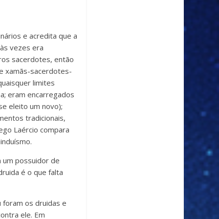
nários e acredita que a
às vezes era
ros sacerdotes, então
 de xamãs-sacerdotes-
aisquer limites
mia; eram encarregados
se eleito um novo);
mentos tradicionais,
rego Laércio compara
induísmo.
a um possuidor de
uida é o que falta
 foram os druidas e
contra ele. Em