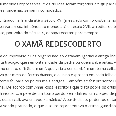
iu medidas repressivas, e os druidas foram forçados a fugir par
Gales, onde não seriam incomodados.
ntinuou na Irlanda até o século XVI (mesclado com o cristianismo)
ervaram sua influência ao menos até o século XVII; acredita-se te
to, por volta do século X, desapareceram para sempre.
O XAMÃ REDESCOBERTO
m de improviso. Suas origens não só estavam ligadas à antiga Í
ta tradição que remonta à idade da pedra ou quem sabe antes. 
mo um só, o “três em um”, que viria a ser também um tema celt
ava por meio de forças divinas, e a união expressa em cada folha
s como foi para os povos mais antigos. Também se fez presente 
mal. De acordo com Anne Ross, escritora que trata sobre os drui
 vestia “… a pele de um touro pardo sem chifres, um chapéu de
s quais realizava um voo xamânico.” A partir disso, podemos est
 sendo praticado, e que o touro representava o animal guardiã
.