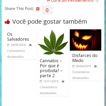
Share This Post:
0
Você pode gostar também
Os
Salvadores
28/05/2018
Comentários
Disfarces do
desativados
Medo
Cannabis –
Por que é
06/06/2018
proibida? –
Comentários
parte 2
desativados
15/11/2018
Comentários
desativados