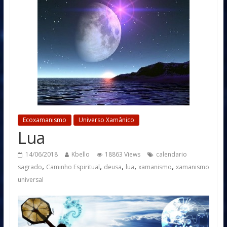
Ecoxamanismo
Universo Xamânico
Lua
14/06/2018
Kbello
18863 Views
calendario
,
,
,
,
,
sagrado
Caminho Espiritual
deusa
lua
xamanismo
xamanismo
universal