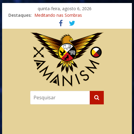
quinta-feira, agosto 6, 2026
Destaques:
Meditando nas Sombras
Autosuficiência: A Jornada do Espírito Ancestral
Xamanismo Universal
Totens – Caminho Espiritual – Crescimento
Imaginação na Cura