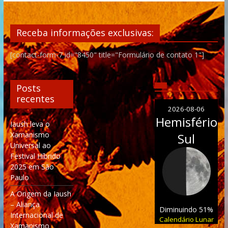
Receba informações exclusivas:
[contact-form-7 id="8450" title="Formulário de contato 1"]
Posts
recentes
2026-08-06
Hemisfério
Iaush leva o
Xamanismo
Sul
Universal ao
Festival Híbrido
2025 em São
Paulo
A Origem da Iaush
– Aliança
Diminuindo 51%
Internacional de
Calendário Lunar
Xamanismo