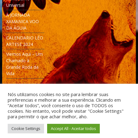
Universal
A JORNADA
XAMANICA VOO
DA ÁGUIA
CALENDARIO LÉO
ARTESE 2024
Viemos Aqui – Um
Chamado à
Grande Roda da
Vida
Nós utilizamos cookies no site para lembrar suas
preferencias e melhorar a sua experiência. Clicando em
“Aceitar todos”, você consente o uso de TODOS os
cookies. No entanto, você pode visitar "Cookie Settings"
Desenvolvido: Moleculas4D - Engenharia Espacial e
para permitir o que achar melhor, aho.
Tecnologia [moleculas4d.com.br]
Cookie Settings
Accept All - Aceitar todos