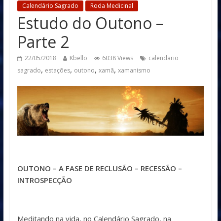
Calendário Sagrado
Roda Medicinal
Estudo do Outono –
Parte 2
22/05/2018
Kbello
6038 Views
calendario
,
,
,
,
sagrado
estações
outono
xamã
xamanismo
OUTONO – A FASE DE RECLUSÃO – RECESSÃO –
INTROSPECÇÃO
Meditando na vida, no Calendário Sagrado, na