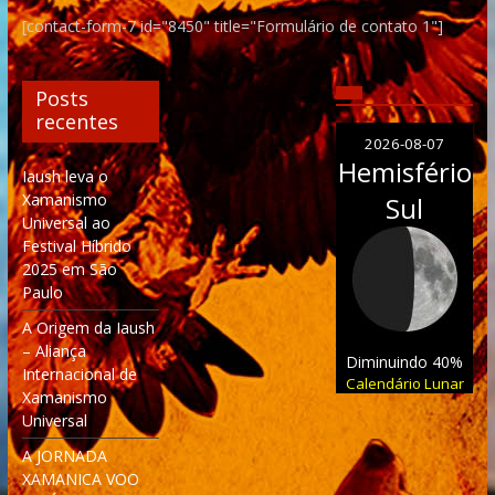
[contact-form-7 id="8450" title="Formulário de contato 1"]
Posts
recentes
2026-08-07
Hemisfério
Iaush leva o
Xamanismo
Sul
Universal ao
Festival Híbrido
2025 em São
Paulo
A Origem da Iaush
– Aliança
Diminuindo 40%
Internacional de
Calendário Lunar
Xamanismo
Universal
A JORNADA
XAMANICA VOO