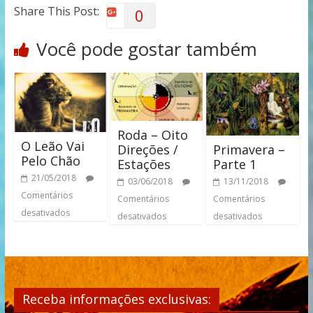
Share This Post:
0
Você pode gostar também
Roda – Oito
O Leão Vai
Primavera –
Direções /
Pelo Chão
Parte 1
Estações
21/05/2018
13/11/2018
03/06/2018
Comentários
Comentários
Comentários
desativados
desativados
desativados
Receba informações exclusivas: