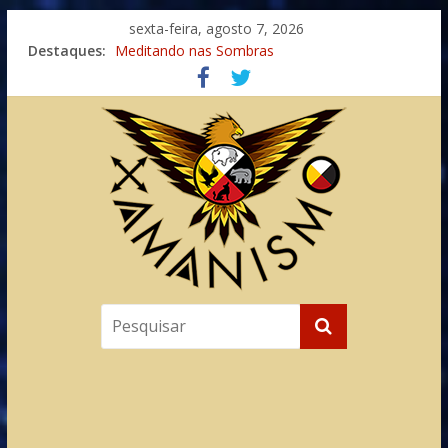
sexta-feira, agosto 7, 2026
Destaques:
Meditando nas Sombras
Autosuficiência: A Jornada do Espírito Ancestral
Xamanismo Universal
Totens – Caminho Espiritual – Crescimento
Imaginação na Cura