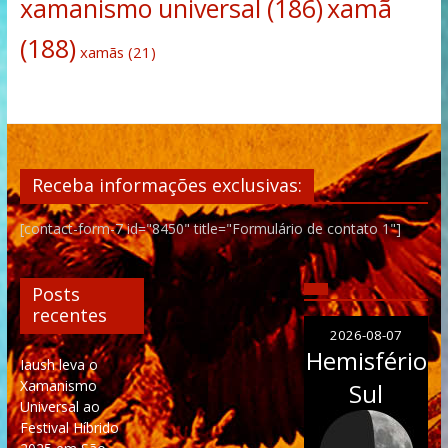
xamanismo universal
(186)
xamã
(188)
xamãs
(21)
Receba informações exclusivas:
[contact-form-7 id="8450" title="Formulário de contato 1"]
Posts
recentes
2026-08-07
Hemisfério
Iaush leva o
Xamanismo
Sul
Universal ao
Festival Híbrido