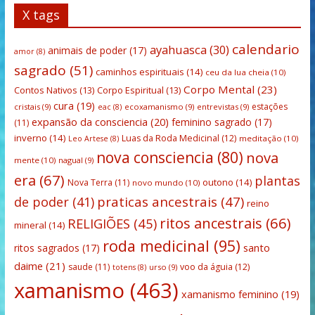
X tags
calendario
ayahuasca
(30)
animais de poder
(17)
amor
(8)
sagrado
(51)
caminhos espirituais
(14)
ceu da lua cheia
(10)
Corpo Mental
(23)
Contos Nativos
(13)
Corpo Espiritual
(13)
cura
(19)
estações
cristais
(9)
ecoxamanismo
(9)
entrevistas
(9)
eac
(8)
expansão da consciencia
(20)
feminino sagrado
(17)
(11)
inverno
(14)
Luas da Roda Medicinal
(12)
meditação
(10)
Leo Artese
(8)
nova consciencia
(80)
nova
mente
(10)
nagual
(9)
era
(67)
plantas
outono
(14)
Nova Terra
(11)
novo mundo
(10)
praticas ancestrais
(47)
de poder
(41)
reino
ritos ancestrais
(66)
RELIGIÕES
(45)
mineral
(14)
roda medicinal
(95)
santo
ritos sagrados
(17)
daime
(21)
saude
(11)
voo da águia
(12)
urso
(9)
totens
(8)
xamanismo
(463)
xamanismo feminino
(19)