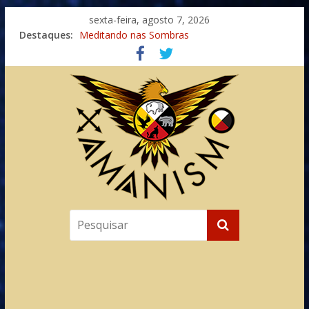
sexta-feira, agosto 7, 2026
Destaques:
Meditando nas Sombras
Autosuficiência: A Jornada do Espírito Ancestral
Xamanismo Universal
Totens – Caminho Espiritual – Crescimento
Imaginação na Cura