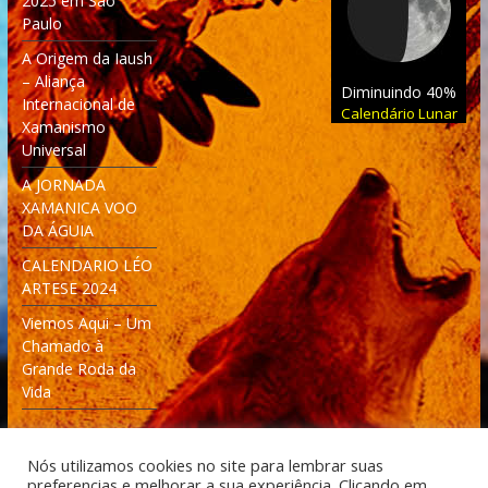
2025 em São
Paulo
A Origem da Iaush
– Aliança
Diminuindo 40%
Internacional de
Calendário Lunar
Xamanismo
Universal
A JORNADA
XAMANICA VOO
DA ÁGUIA
CALENDARIO LÉO
ARTESE 2024
Viemos Aqui – Um
Chamado à
Grande Roda da
Vida
Nós utilizamos cookies no site para lembrar suas
preferencias e melhorar a sua experiência. Clicando em