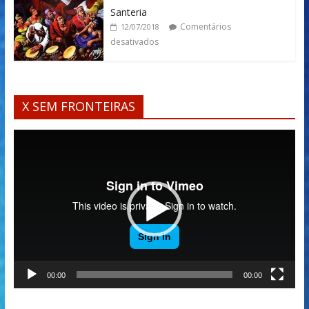
Santeria
Comentários
12/07/2018
desativados
X SEM FRONTEIRAS
Tocador
de
vídeo
00:00
00:00