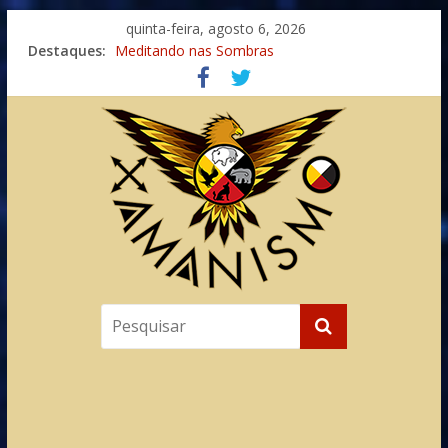
quinta-feira, agosto 6, 2026
Imaginação na Cura
Destaques:
Meditando nas Sombras
Autosuficiência: A Jornada do Espírito Ancestral
Xamanismo Universal
Totens – Caminho Espiritual – Crescimento