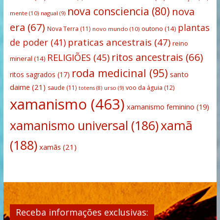
nova consciencia
(80)
nova
mente
(10)
nagual
(9)
era
(67)
plantas
outono
(14)
Nova Terra
(11)
novo mundo
(10)
praticas ancestrais
(47)
de poder
(41)
reino
ritos ancestrais
(66)
RELIGIÕES
(45)
mineral
(14)
roda medicinal
(95)
santo
ritos sagrados
(17)
daime
(21)
saude
(11)
voo da águia
(12)
urso
(9)
totens
(8)
xamanismo
(463)
xamanismo feminino
(19)
xamanismo universal
(186)
xamã
(188)
xamãs
(21)
Receba informações exclusivas: