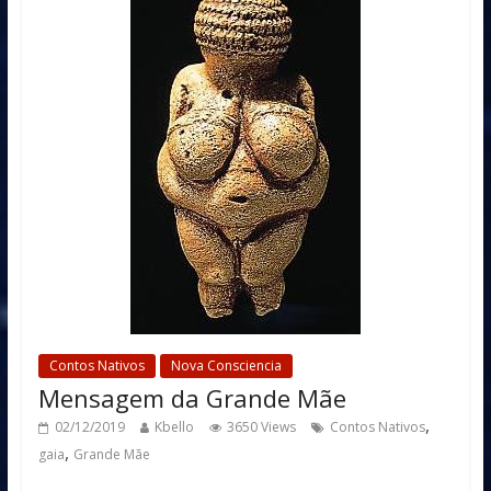
Contos Nativos
Nova Consciencia
Mensagem da Grande Mãe
,
02/12/2019
Kbello
3650 Views
Contos Nativos
,
gaia
Grande Mãe