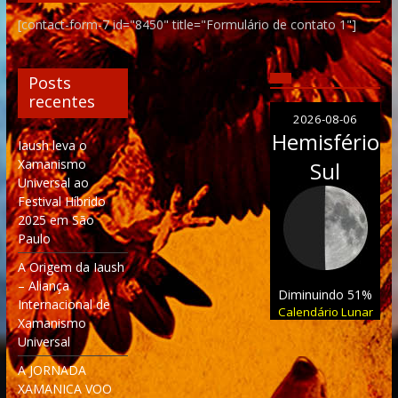
[contact-form-7 id="8450" title="Formulário de contato 1"]
Posts
recentes
2026-08-06
Hemisfério
Iaush leva o
Xamanismo
Sul
Universal ao
Festival Híbrido
2025 em São
Paulo
A Origem da Iaush
– Aliança
Diminuindo 51%
Internacional de
Calendário Lunar
Xamanismo
Universal
A JORNADA
XAMANICA VOO