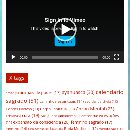
de
vídeo
00:00
00:00
X tags
calendario
ayahuasca
(30)
animais de poder
(17)
amor
(8)
sagrado
(51)
caminhos espirituais
(14)
ceu da lua cheia
(10)
Corpo Mental
(23)
Contos Nativos
(13)
Corpo Espiritual
(13)
cura
(19)
estações
cristais
(9)
ecoxamanismo
(9)
entrevistas
(9)
eac
(8)
expansão da consciencia
(20)
feminino sagrado
(17)
(11)
inverno
(14)
Luas da Roda Medicinal
(12)
meditação
(10)
Leo Artese
(8)