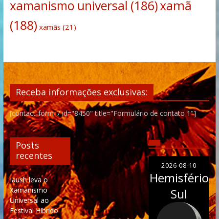
xamanismo universal
(186)
xamã
(188)
xamãs
(21)
Receba informações exclusivas:
[contact-form-7 id="8450" title="Formulário de contato 1"]
Posts
recentes
2026-08-10
Hemisfério
Iaush leva o
Xamanismo
Sul
Universal ao
Festival Híbrido