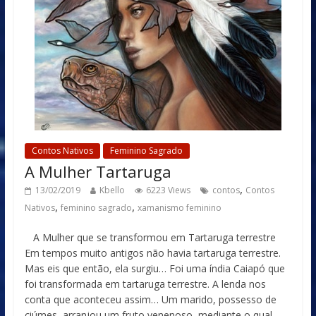
Contos Nativos
Feminino Sagrado
A Mulher Tartaruga
,
13/02/2019
Kbello
6223 Views
contos
Contos
,
,
Nativos
feminino sagrado
xamanismo feminino
A Mulher que se transformou em Tartaruga terrestre
Em tempos muito antigos não havia tartaruga terrestre.
Mas eis que então, ela surgiu… Foi uma índia Caiapó que
foi transformada em tartaruga terrestre. A lenda nos
conta que aconteceu assim… Um marido, possesso de
ciúmes, arranjou um fruto venenoso, mediante o qual,