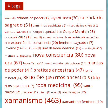
X tags
calendario
ayahuasca
(30)
animais de poder
(17)
amor
(8)
sagrado
(51)
caminhos espirituais
(14)
ceu da lua cheia
(10)
Corpo Mental
(23)
Contos Nativos
(13)
Corpo Espiritual
(13)
cura
(19)
estações
cristais
(9)
ecoxamanismo
(9)
entrevistas
(9)
eac
(8)
expansão da consciencia
(20)
feminino sagrado
(17)
(11)
inverno
(14)
Luas da Roda Medicinal
(12)
meditação
(10)
Leo Artese
(8)
nova consciencia
(80)
nova
mente
(10)
nagual
(9)
era
(67)
plantas
outono
(14)
Nova Terra
(11)
novo mundo
(10)
praticas ancestrais
(47)
de poder
(41)
reino
ritos ancestrais
(66)
RELIGIÕES
(45)
mineral
(14)
roda medicinal
(95)
santo
ritos sagrados
(17)
daime
(21)
saude
(11)
voo da águia
(12)
urso
(9)
totens
(8)
xamanismo
(463)
xamanismo feminino
(19)