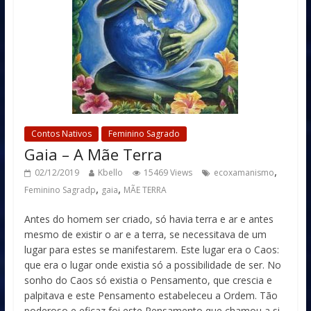
Contos Nativos
Feminino Sagrado
Gaia – A Mãe Terra
,
02/12/2019
Kbello
15469 Views
ecoxamanismo
,
,
Feminino Sagradp
gaia
MÃE TERRA
Antes do homem ser criado, só havia terra e ar e antes
mesmo de existir o ar e a terra, se necessitava de um
lugar para estes se manifestarem. Este lugar era o Caos:
que era o lugar onde existia só a possibilidade de ser. No
sonho do Caos só existia o Pensamento, que crescia e
palpitava e este Pensamento estabeleceu a Ordem. Tão
poderoso e eficaz foi este Pensamento que chamou a si