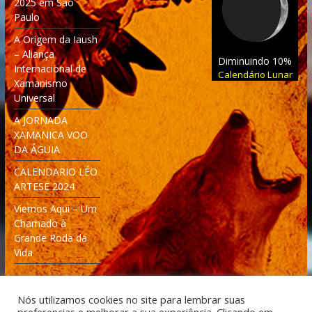
2025 em São
Paulo
A Origem da Iaush
– Aliança
Diminuindo 10%
Internacional de
Calendário Lunar
Xamanismo
Universal
A JORNADA
XAMANICA VOO
DA ÁGUIA
CALENDARIO LÉO
ARTESE 2024
Viemos Aqui – Um
Chamado à
Grande Roda da
Vida
Nós utilizamos cookies no site para lembrar suas