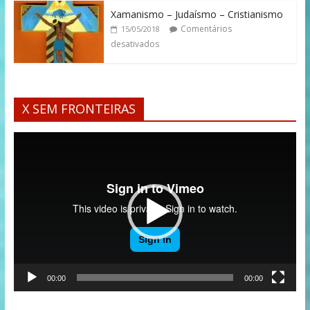
Xamanismo – Judaísmo – Cristianismo
Comentários
15/05/2018
desativados
X SEM FRONTEIRAS
Tocador
de
vídeo
00:00
00:00