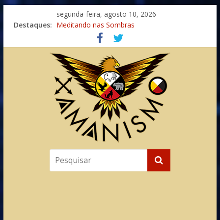
segunda-feira, agosto 10, 2026
Imaginação na Cura
Destaques:
Meditando nas Sombras
Autosuficiência: A Jornada do Espírito Ancestral
Xamanismo Universal
Totens – Caminho Espiritual – Crescimento