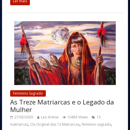
Ler mais
Feminino Sagrado
As Treze Matriarcas e o Legado da
Mulher
27/02/2020
Leo Artese
10463 Views
13
,
,
,
matriarcas
Cla Original das 13 Matriarcas
feminino sagrado