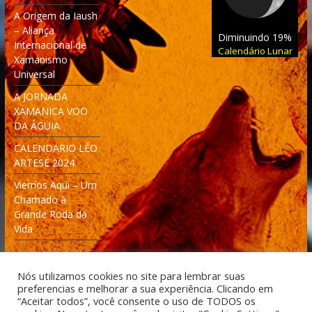
A Origem da Iaush
– Aliança
Diminuindo 19%
Internacional de
Calendário Lunar
Xamanismo
Universal
A JORNADA
XAMANICA VOO
DA ÁGUIA
CALENDARIO LÉO
ARTESE 2024
Viemos Aqui – Um
Chamado à
Grande Roda da
Vida
Nós utilizamos cookies no site para lembrar suas
preferencias e melhorar a sua experiência. Clicando em
“Aceitar todos”, você consente o uso de TODOS os