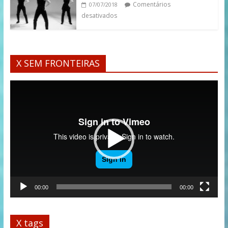
Comentários
07/07/2018
desativados
X SEM FRONTEIRAS
Tocador
de
vídeo
00:00
00:00
X tags