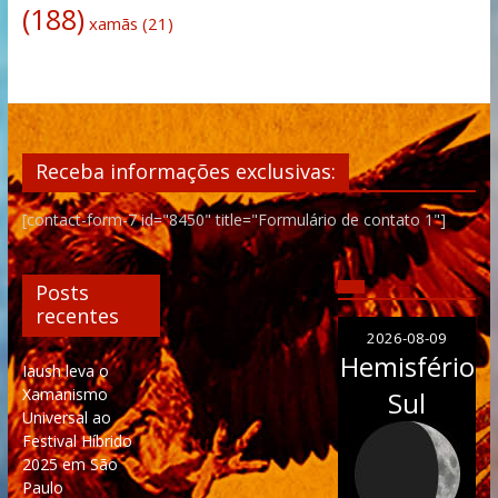
(188)
xamãs
(21)
Receba informações exclusivas:
[contact-form-7 id="8450" title="Formulário de contato 1"]
Posts
recentes
2026-08-09
Hemisfério
Iaush leva o
Xamanismo
Sul
Universal ao
Festival Híbrido
2025 em São
Paulo