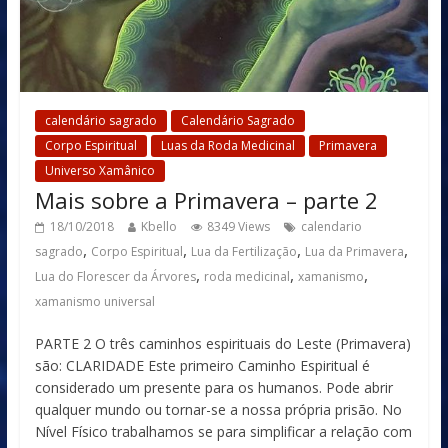
calendário sagrado
Calendário Sagrado
Corpo Espiritual
Luas da Roda Medicinal
Primavera
Universo Xamânico
Mais sobre a Primavera – parte 2
18/10/2018
Kbello
8349 Views
calendario
,
,
,
,
sagrado
Corpo Espiritual
Lua da Fertilização
Lua da Primavera
,
,
,
Lua do Florescer da Árvores
roda medicinal
xamanismo
xamanismo universal
PARTE 2 O três caminhos espirituais do Leste (Primavera)
são: CLARIDADE Este primeiro Caminho Espiritual é
considerado um presente para os humanos. Pode abrir
qualquer mundo ou tornar-se a nossa própria prisão. No
Nível Físico trabalhamos se para simplificar a relação com