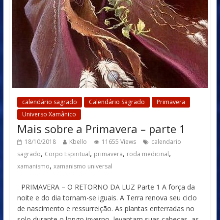
calendário sagrado
Calendário Sagrado
Primavera
Universo Xamânico
Mais sobre a Primavera – parte 1
18/10/2018
Kbello
11655 Views
calendario
,
,
,
,
sagrado
Corpo Espiritual
primavera
roda medicinal
,
xamanismo
xamanismo universal
PRIMAVERA – O RETORNO DA LUZ Parte 1 A força da
noite e do dia tornam-se iguais. A Terra renova seu ciclo
de nascimento e ressurreição. As plantas enterradas no
solo durante o longo inverno, levantam suas cabeças, as