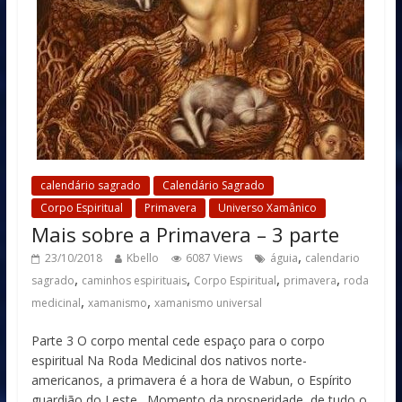
calendário sagrado
Calendário Sagrado
Corpo Espiritual
Primavera
Universo Xamânico
Mais sobre a Primavera – 3 parte
,
23/10/2018
Kbello
6087 Views
águia
calendario
,
,
,
,
sagrado
caminhos espirituais
Corpo Espiritual
primavera
roda
,
,
medicinal
xamanismo
xamanismo universal
Parte 3 O corpo mental cede espaço para o corpo
espiritual Na Roda Medicinal dos nativos norte-
americanos, a primavera é a hora de Wabun, o Espírito
guardião do Leste . Momento da prosperidade, de tudo o