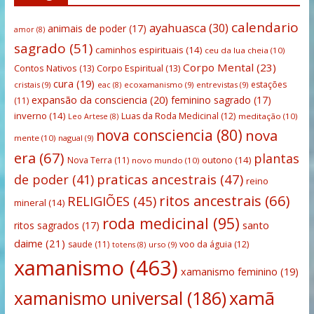
calendario
ayahuasca
(30)
animais de poder
(17)
amor
(8)
sagrado
(51)
caminhos espirituais
(14)
ceu da lua cheia
(10)
Corpo Mental
(23)
Contos Nativos
(13)
Corpo Espiritual
(13)
cura
(19)
estações
cristais
(9)
ecoxamanismo
(9)
entrevistas
(9)
eac
(8)
expansão da consciencia
(20)
feminino sagrado
(17)
(11)
inverno
(14)
Luas da Roda Medicinal
(12)
meditação
(10)
Leo Artese
(8)
nova consciencia
(80)
nova
mente
(10)
nagual
(9)
era
(67)
plantas
outono
(14)
Nova Terra
(11)
novo mundo
(10)
praticas ancestrais
(47)
de poder
(41)
reino
ritos ancestrais
(66)
RELIGIÕES
(45)
mineral
(14)
roda medicinal
(95)
santo
ritos sagrados
(17)
daime
(21)
saude
(11)
voo da águia
(12)
urso
(9)
totens
(8)
xamanismo
(463)
xamanismo feminino
(19)
xamanismo universal
(186)
xamã