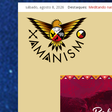
sábado, agosto 8, 2026
Destaques:
Meditando na
Autosuficiênci
Xamanismo Un
Totens – Cami
Imaginação na