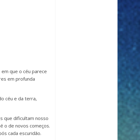
a em que o céu parece
eres em profunda
o céu e da terra,
es que dificultam nosso
a é o de novos começos.
pós cada escuridão.