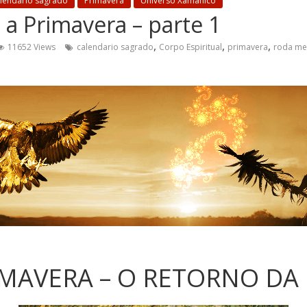
lendário sagrado
Primavera
Universo Xamânico
 a Primavera – parte 1
,
,
,
11652 Views
calendario sagrado
Corpo Espiritual
primavera
roda me
MAVERA – O RETORNO DA