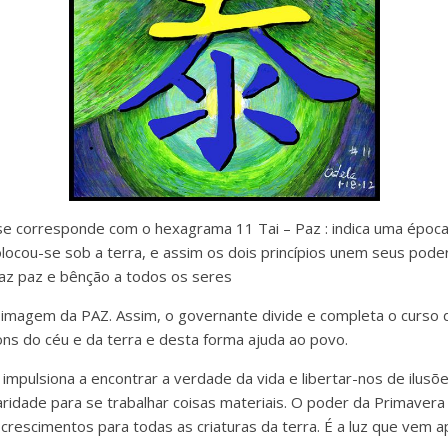
se corresponde com o hexagrama 11 Tai – Paz : indica uma époc
colocou-se sob a terra, e assim os dois princípios unem seus pod
raz paz e bênção a todos os seres
 imagem da PAZ. Assim, o governante divide e completa o curso d
ons do céu e da terra e desta forma ajuda ao povo.
impulsiona a encontrar a verdade da vida e libertar-nos de ilusõ
laridade para se trabalhar coisas materiais. O poder da Primaver
crescimentos para todas as criaturas da terra. É a luz que vem a