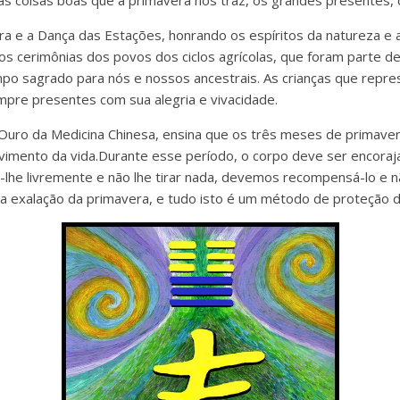
 coisas boas que a primavera nos traz, os grandes presentes, q
a e a Dança das Estações, honrando os espíritos da natureza e
 cerimônias dos povos dos ciclos agrícolas, que foram parte de n
o sagrado para nós e nossos ancestrais. As crianças que repr
mpre presentes com sua alegria e vivacidade.
 Ouro da Medicina Chinesa, ensina que os três meses de primaver
lvimento da vida.Durante esse período, o corpo deve ser encoraja
he livremente e não lhe tirar nada, devemos recompensá-lo e nã
 exalação da primavera, e tudo isto é um método de proteção d