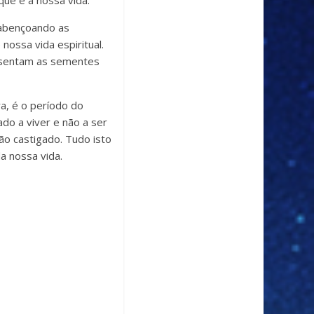
ue é a nossa vida.
 abençoando as
ossa vida espiritual.
esentam as sementes
a, é o período do
do a viver e não a ser
o castigado. Tudo isto
a nossa vida.