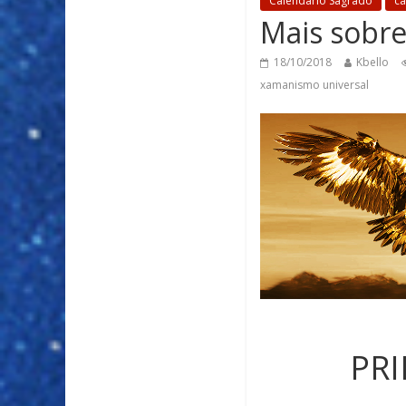
Calendário Sagrado
ca
Mais sobre
18/10/2018
Kbello
xamanismo universal
PRI