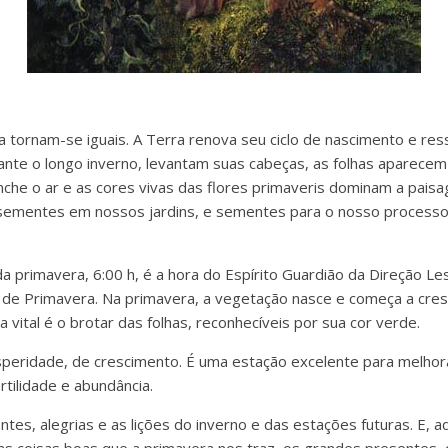
ia tornam-se iguais. A Terra renova seu ciclo de nascimento e res
ante o longo inverno, levantam suas cabeças, as folhas aparecem
che o ar e as cores vivas das flores primaveris dominam a pais
 sementes em nossos jardins, e sementes para o nosso process
 primavera, 6:00 h, é a hora do Espírito Guardião da Direção Les
 de Primavera. Na primavera, a vegetação nasce e começa a cresc
 vital é o brotar das folhas, reconhecíveis por sua cor verde.
eridade, de crescimento. É uma estação excelente para melhor
rtilidade e abundância.
es, alegrias e as lições do inverno e das estações futuras. E, a