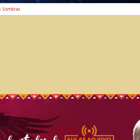
s Sombras
a: A Jornada do Espírito Ancestral
iversal
nho Espiritual – Crescimento
 Cura