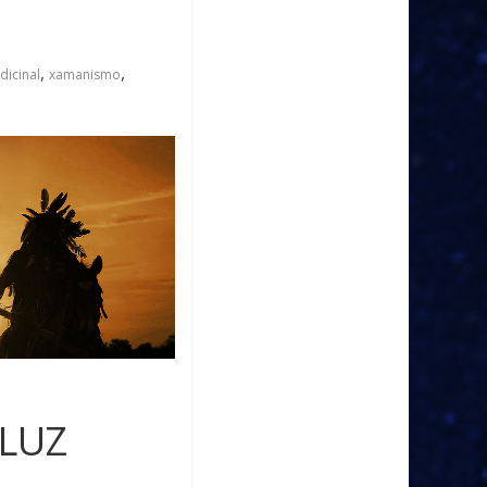
,
,
dicinal
xamanismo
 LUZ