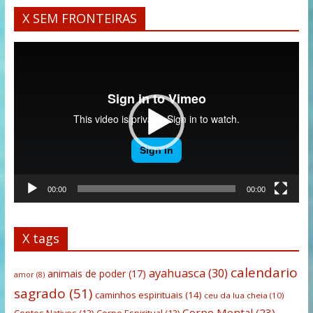
X SEM FRONTEIRAS
Tocador
de
vídeo
00:00
00:00
X tags
calendario
ayahuasca
(30)
animais de poder
(17)
amor
(8)
sagrado
(51)
caminhos espirituais
(14)
ceu da lua cheia
(10)
Corpo Mental
(23)