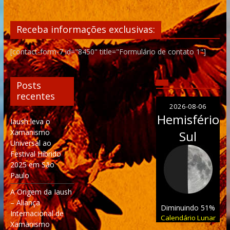
Receba informações exclusivas:
[contact-form-7 id="8450" title="Formulário de contato 1"]
Posts
recentes
2026-08-06
Hemisfério
Iaush leva o
Xamanismo
Sul
Universal ao
Festival Híbrido
2025 em São
Paulo
A Origem da Iaush
– Aliança
Diminuindo 51%
Internacional de
Calendário Lunar
Xamanismo