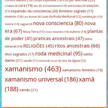
Contos Nativos
(13)
Corpo Espiritual
(13)
cura
(19)
estações
cristais
(9)
ecoxamanismo
(9)
entrevistas
(9)
eac
(8)
expansão da consciencia
(20)
feminino sagrado
(17)
(11)
inverno
(14)
Luas da Roda Medicinal
(12)
meditação
(10)
Leo Artese
(8)
nova consciencia
(80)
nova
mente
(10)
nagual
(9)
era
(67)
plantas
outono
(14)
Nova Terra
(11)
novo mundo
(10)
praticas ancestrais
(47)
de poder
(41)
reino
ritos ancestrais
(66)
RELIGIÕES
(45)
mineral
(14)
roda medicinal
(95)
santo
ritos sagrados
(17)
daime
(21)
saude
(11)
voo da águia
(12)
urso
(9)
totens
(8)
xamanismo
(463)
xamanismo feminino
(19)
xamanismo universal
(186)
xamã
(188)
xamãs
(21)