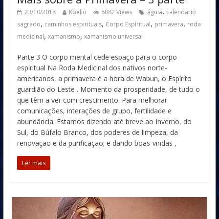
,
23/10/2018
Kbello
6082 Views
águia
calendario
,
,
,
,
sagrado
caminhos espirituais
Corpo Espiritual
primavera
roda
,
,
medicinal
xamanismo
xamanismo universal
Parte 3 O corpo mental cede espaço para o corpo
espiritual Na Roda Medicinal dos nativos norte-
americanos, a primavera é a hora de Wabun, o Espírito
guardião do Leste . Momento da prosperidade, de tudo o
que têm a ver com crescimento. Para melhorar
comunicações, interações de grupo, fertilidade e
abundância. Estamos dizendo até breve ao Inverno, do
Sul, do Búfalo Branco, dos poderes de limpeza, da
renovação e da purificação; e dando boas-vindas ,
Ler mais