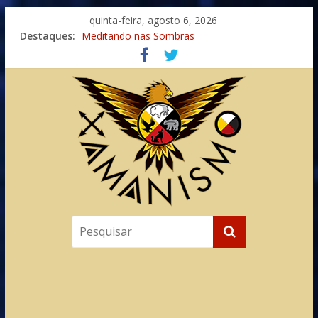
quinta-feira, agosto 6, 2026
Destaques:
Imaginação na Cura
Meditando nas Sombras
Autosuficiência: A Jornada do Espírito Ancestral
Xamanismo Universal
Totens – Caminho Espiritual – Crescimento