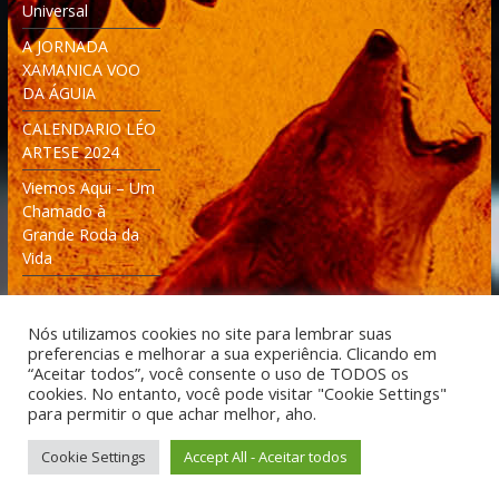
Universal
A JORNADA
XAMANICA VOO
DA ÁGUIA
CALENDARIO LÉO
ARTESE 2024
Viemos Aqui – Um
Chamado à
Grande Roda da
Vida
Nós utilizamos cookies no site para lembrar suas
preferencias e melhorar a sua experiência. Clicando em
“Aceitar todos”, você consente o uso de TODOS os
cookies. No entanto, você pode visitar "Cookie Settings"
Desenvolvido: Moleculas4D - Engenharia Espacial e
para permitir o que achar melhor, aho.
Tecnologia [moleculas4d.com.br]
Cookie Settings
Accept All - Aceitar todos