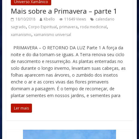
Universo Xamânico
Mais sobre a Primavera – parte 1
18/10/2018
Kbello
11649 Views
calendario
,
,
,
,
sagrado
Corpo Espiritual
primavera
roda medicinal
,
xamanismo
xamanismo universal
PRIMAVERA – O RETORNO DA LUZ Parte 1 A força da
noite e do dia tornam-se iguais. A Terra renova seu ciclo
de nascimento e ressurreição. As plantas enterradas no
solo durante o longo inverno, levantam suas cabeças, as
folhas aparecem nas árvores, o zumbido dos insetos
enche o ar e as cores vivas das flores primaveris
dominam a paisagem. É o tempo de recomeçar, de
plantar sementes em nossos jardins, e sementes para
Ler mais