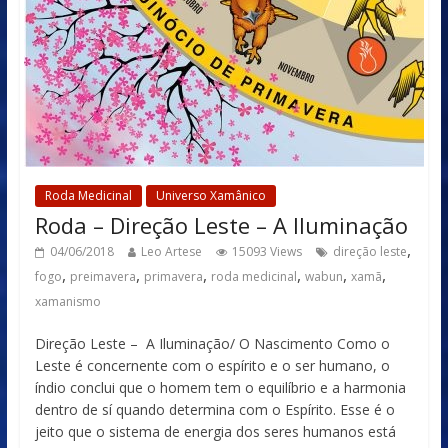
Roda Medicinal
Universo Xamânico
Roda – Direção Leste – A Iluminação
,
04/06/2018
Leo Artese
15093 Views
direção leste
,
,
,
,
,
,
fogo
preimavera
primavera
roda medicinal
wabun
xamã
xamanismo
Direção Leste – A Iluminação/ O Nascimento Como o
Leste é concernente com o espírito e o ser humano, o
índio conclui que o homem tem o equilíbrio e a harmonia
dentro de sí quando determina com o Espírito. Esse é o
jeito que o sistema de energia dos seres humanos está