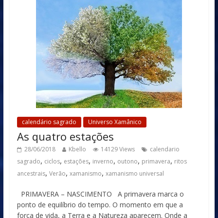
calendário sagrado
Universo Xamânico
As quatro estações
28/06/2018
Kbello
14129 Views
calendario
,
,
,
,
,
,
sagrado
ciclos
estações
inverno
outono
primavera
ritos
,
,
,
ancestrais
Verão
xamanismo
xamanismo universal
PRIMAVERA – NASCIMENTO A primavera marca o
ponto de equilíbrio do tempo. O momento em que a
força de vida, a Terra e a Natureza aparecem. Onde a