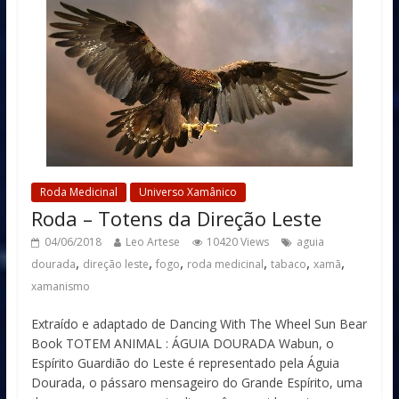
Roda Medicinal
Universo Xamânico
Roda – Totens da Direção Leste
04/06/2018
Leo Artese
10420 Views
aguia
,
,
,
,
,
,
dourada
direção leste
fogo
roda medicinal
tabaco
xamã
xamanismo
Extraído e adaptado de Dancing With The Wheel Sun Bear
Book TOTEM ANIMAL : ÁGUIA DOURADA Wabun, o
Espírito Guardião do Leste é representado pela Águia
Dourada, o pássaro mensageiro do Grande Espírito, uma