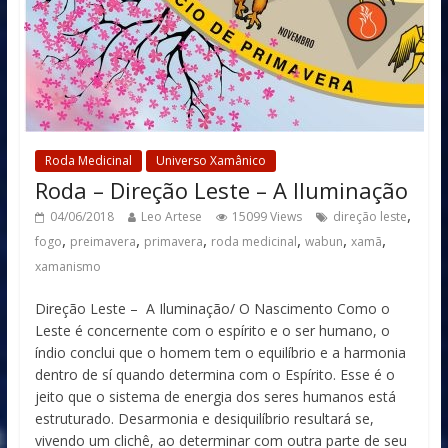
Roda Medicinal
Universo Xamânico
Roda – Direção Leste – A Iluminação
,
04/06/2018
Leo Artese
15099 Views
direção leste
,
,
,
,
,
,
fogo
preimavera
primavera
roda medicinal
wabun
xamã
xamanismo
Direção Leste – A Iluminação/ O Nascimento Como o
Leste é concernente com o espírito e o ser humano, o
índio conclui que o homem tem o equilíbrio e a harmonia
dentro de sí quando determina com o Espírito. Esse é o
jeito que o sistema de energia dos seres humanos está
estruturado. Desarmonia e desiquilíbrio resultará se,
vivendo um clichê, ao determinar com outra parte de seu