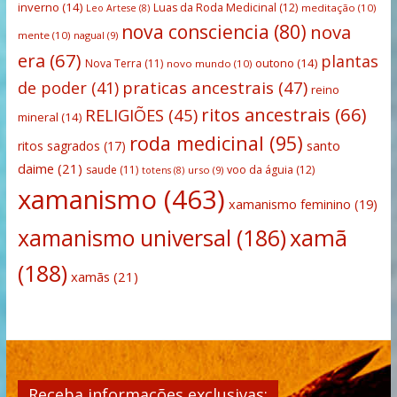
inverno
(14)
Luas da Roda Medicinal
(12)
meditação
(10)
Leo Artese
(8)
nova consciencia
(80)
nova
mente
(10)
nagual
(9)
era
(67)
plantas
outono
(14)
Nova Terra
(11)
novo mundo
(10)
praticas ancestrais
(47)
de poder
(41)
reino
ritos ancestrais
(66)
RELIGIÕES
(45)
mineral
(14)
roda medicinal
(95)
santo
ritos sagrados
(17)
daime
(21)
saude
(11)
voo da águia
(12)
urso
(9)
totens
(8)
xamanismo
(463)
xamanismo feminino
(19)
xamanismo universal
(186)
xamã
(188)
xamãs
(21)
Receba informações exclusivas: