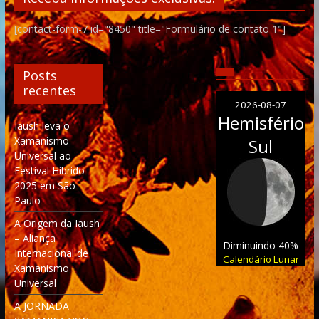
[contact-form-7 id="8450" title="Formulário de contato 1"]
Posts
recentes
2026-08-07
Hemisfério
Iaush leva o
Xamanismo
Sul
Universal ao
Festival Híbrido
2025 em São
Paulo
A Origem da Iaush
– Aliança
Diminuindo 40%
Internacional de
Calendário Lunar
Xamanismo
Universal
A JORNADA