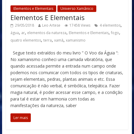
Elementos e Elementais
Universo Xamânico
Elementos E Elementais
,
29/05/2018
Leo Artese
17458 Views
4 elementos
,
,
,
,
,
água
ar
elementos da natureza
Elementos e Elementais
fogo
,
,
,
quatro elementos
terra
xamã
xamanismo
Segue texto extraídos do meu livro ” O Voo da Águia “:
No xamanismo conheci uma camada vibratória, que
quando acessada permite a entrada num campo onde
podemos nos comunicar com todos os tipos de criaturas,
sejam elementais, pedras, plantas animais e etc. Essa
comunicação é não verbal, é simbólica, telepática. Fazer
magia natural, é poder acessar esse campo, e a condição
para tal é estar em harmonia com todas as
manifestações da natureza, saber
Ler mais