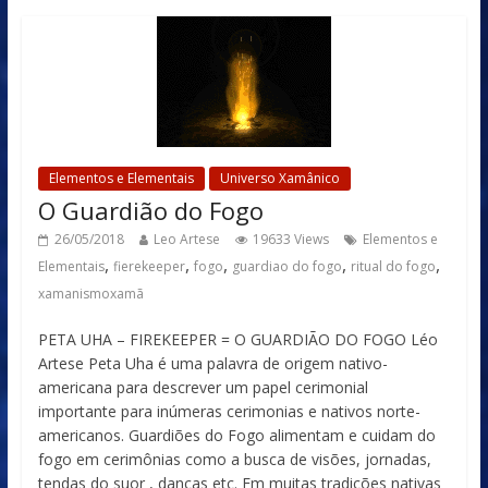
Elementos e Elementais
Universo Xamânico
O Guardião do Fogo
26/05/2018
Leo Artese
19633 Views
Elementos e
,
,
,
,
,
Elementais
fierekeeper
fogo
guardiao do fogo
ritual do fogo
xamanismoxamã
PETA UHA – FIREKEEPER = O GUARDIÃO DO FOGO Léo
Artese Peta Uha é uma palavra de origem nativo-
americana para descrever um papel cerimonial
importante para inúmeras cerimonias e nativos norte-
americanos. Guardiões do Fogo alimentam e cuidam do
fogo em cerimônias como a busca de visões, jornadas,
tendas do suor , danças etc. Em muitas tradições nativas