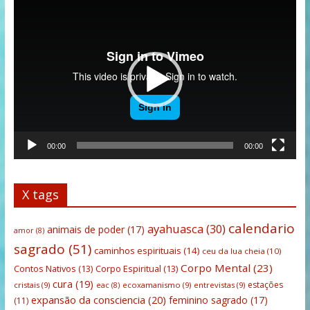
Tocador
de
vídeo
00:00
00:00
X tags
calendario
ayahuasca
(30)
animais de poder
(17)
amor
(8)
sagrado
(51)
caminhos espirituais
(14)
ceu da lua cheia
(10)
Corpo Mental
(23)
Contos Nativos
(13)
Corpo Espiritual
(13)
cura
(19)
estações
cristais
(9)
ecoxamanismo
(9)
entrevistas
(9)
eac
(8)
expansão da consciencia
(20)
feminino sagrado
(17)
(11)