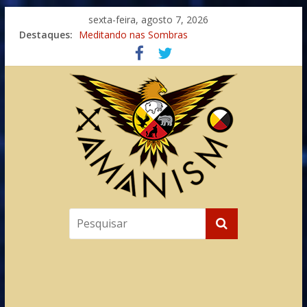
sexta-feira, agosto 7, 2026
Imaginação na Cura
Destaques:
Meditando nas Sombras
Autosuficiência: A Jornada do Espírito Ancestral
Xamanismo Universal
Totens – Caminho Espiritual – Crescimento