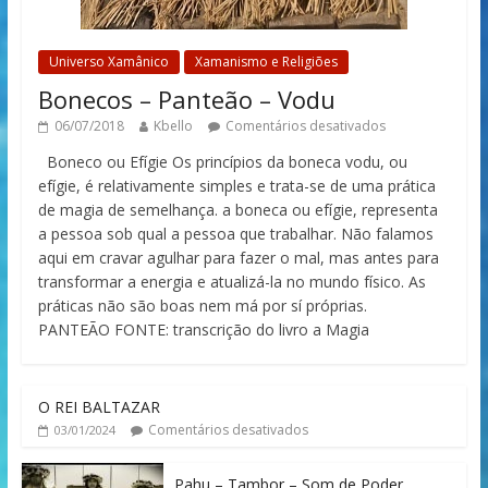
Universo Xamânico
Xamanismo e Religiões
Bonecos – Panteão – Vodu
06/07/2018
Kbello
Comentários desativados
Boneco ou Efígie Os princípios da boneca vodu, ou
efígie, é relativamente simples e trata-se de uma prática
de magia de semelhança. a boneca ou efígie, representa
a pessoa sob qual a pessoa que trabalhar. Não falamos
aqui em cravar agulhar para fazer o mal, mas antes para
transformar a energia e atualizá-la no mundo físico. As
práticas não são boas nem má por sí próprias.
PANTEÃO FONTE: transcrição do livro a Magia
O REI BALTAZAR
Comentários desativados
03/01/2024
Pahu – Tambor – Som de Poder