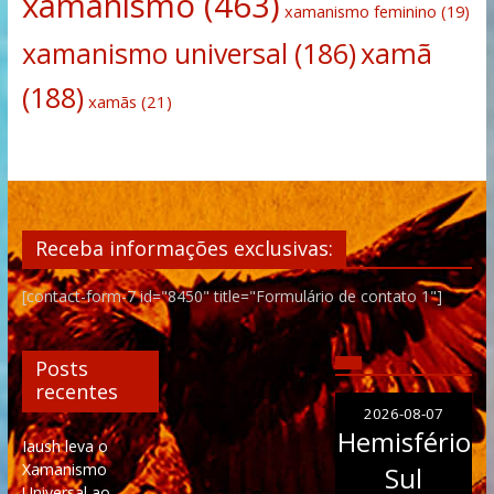
xamanismo
(463)
xamanismo feminino
(19)
xamanismo universal
(186)
xamã
(188)
xamãs
(21)
Receba informações exclusivas:
[contact-form-7 id="8450" title="Formulário de contato 1"]
Posts
recentes
2026-08-07
Hemisfério
Iaush leva o
Xamanismo
Sul
Universal ao