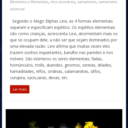
,
,
,
Elementos e Elementais
ritos ancestrais
xamanismo
xamanismo
universal
Segundo o Mago Eliphas Levi, as 4 formas elementais
separam e especificam espíritos. Os espíritos elementais
são como crianças, acrescenta Levi, atormentam mais os
que se ocupam dele, a não ser que sejam dominados por
uma elevada razão. Levi afirma que muitas vezes eles
trazem sonhos inquietantes, barulho nas paredes e nos
móveis. São inúmeros os seres elementais; fadas,
homúnculos, trolls, duendes, gnomos, sereias, dríades,
hamadríades, elfos, ondinas, salamandras, silfos,
curupira, sacis,iaras, devas, etc.
Ler mais