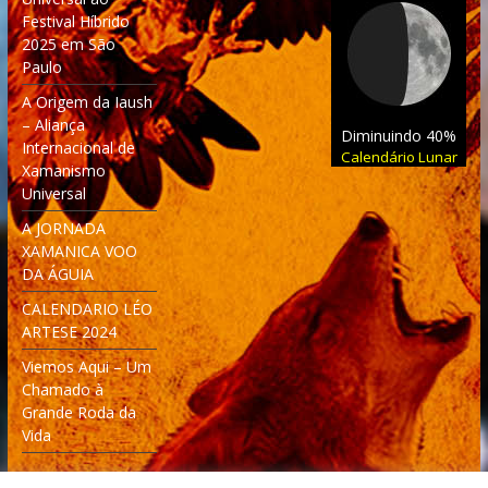
Festival Híbrido
2025 em São
Paulo
A Origem da Iaush
– Aliança
Diminuindo 40%
Internacional de
Calendário Lunar
Xamanismo
Universal
A JORNADA
XAMANICA VOO
DA ÁGUIA
CALENDARIO LÉO
ARTESE 2024
Viemos Aqui – Um
Chamado à
Grande Roda da
Vida