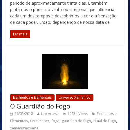
período de aproximadamente trinta dias. E também
plotamos o poder do vento ou direcional que influencia
cada um dos tempos e descobrimos a cor e a ‘sensação’
de cada poder. Então, dependendo de nossa data de
Ler mais
Elementos e Elementais
Universo Xamânico
O Guardião do Fogo
26/05/2018
Leo Artese
19634 Views
Elementos e
,
,
,
,
,
Elementais
fierekeeper
fogo
guardiao do fogo
ritual do fogo
xamanismoxamã