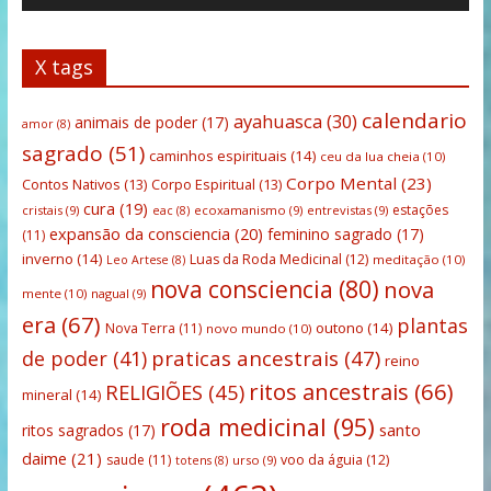
X tags
calendario
ayahuasca
(30)
animais de poder
(17)
amor
(8)
sagrado
(51)
caminhos espirituais
(14)
ceu da lua cheia
(10)
Corpo Mental
(23)
Contos Nativos
(13)
Corpo Espiritual
(13)
cura
(19)
estações
cristais
(9)
ecoxamanismo
(9)
entrevistas
(9)
eac
(8)
expansão da consciencia
(20)
feminino sagrado
(17)
(11)
inverno
(14)
Luas da Roda Medicinal
(12)
meditação
(10)
Leo Artese
(8)
nova consciencia
(80)
nova
mente
(10)
nagual
(9)
era
(67)
plantas
outono
(14)
Nova Terra
(11)
novo mundo
(10)
praticas ancestrais
(47)
de poder
(41)
reino
ritos ancestrais
(66)
RELIGIÕES
(45)
mineral
(14)
roda medicinal
(95)
santo
ritos sagrados
(17)
daime
(21)
saude
(11)
voo da águia
(12)
urso
(9)
totens
(8)