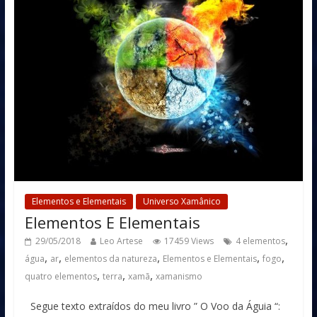
Elementos e Elementais
Universo Xamânico
Elementos E Elementais
,
29/05/2018
Leo Artese
17459 Views
4 elementos
,
,
,
,
,
água
ar
elementos da natureza
Elementos e Elementais
fogo
,
,
,
quatro elementos
terra
xamã
xamanismo
Segue texto extraídos do meu livro ” O Voo da Águia “: