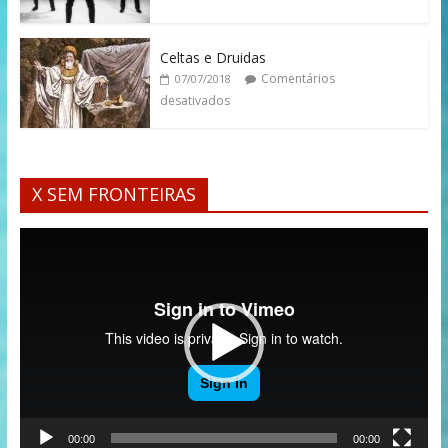
Celtas e Druidas
Comentários
07/07/2018
desativados
X SEM FRONTEIRAS
Tocador
de
vídeo
00:00
00:00