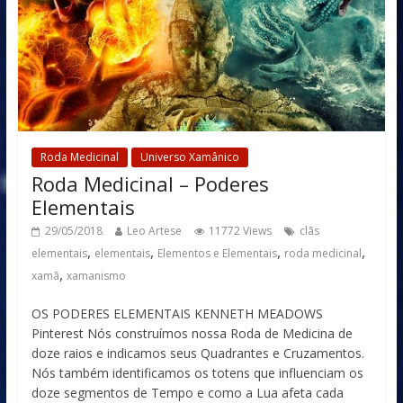
Roda Medicinal
Universo Xamânico
Roda Medicinal – Poderes
Elementais
29/05/2018
Leo Artese
11772 Views
clãs
,
,
,
,
elementais
elementais
Elementos e Elementais
roda medicinal
,
xamã
xamanismo
OS PODERES ELEMENTAIS KENNETH MEADOWS
Pinterest Nós construímos nossa Roda de Medicina de
doze raios e indicamos seus Quadrantes e Cruzamentos.
Nós também identificamos os totens que influenciam os
doze segmentos de Tempo e como a Lua afeta cada