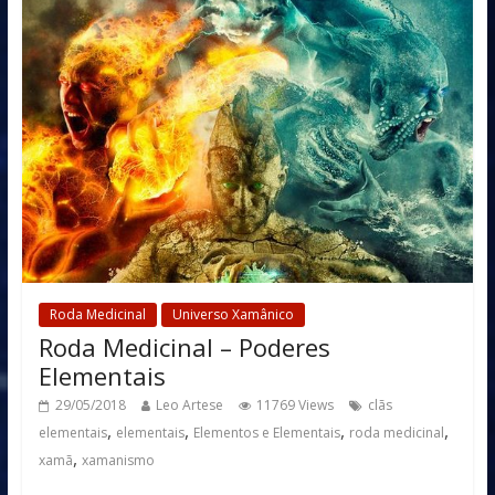
Roda Medicinal
Universo Xamânico
Roda Medicinal – Poderes
Elementais
29/05/2018
Leo Artese
11769 Views
clãs
,
,
,
,
elementais
elementais
Elementos e Elementais
roda medicinal
,
xamã
xamanismo