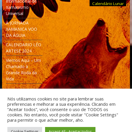
Internacional de
Calendário Lunar
Xamanismo
Universal
A JORNADA
XAMANICA VOO
DA ÁGUIA
CALENDARIO LÉO
ARTESE 2024
Viemos Aqui – Um
Chamado à
Grande Roda da
Vida
Nós utilizamos cookies no site para lembrar suas
preferencias e melhorar a sua experiência. Clicando em
“Aceitar todos”, você consente o uso de TODOS os
cookies. No entanto, você pode visitar "Cookie Settings"
Desenvolvido: Moleculas4D - Engenharia Espacial e
para permitir o que achar melhor, aho.
Tecnologia [moleculas4d.com.br]
Cookie Settings
Accept All - Aceitar todos