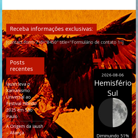
Receba informações exclusivas:
[contact-form-7 id="8450" title="Formulário de contato 1"]
Posts
recentes
2026-08-06
Hemisfério
Iaush leva o
Xamanismo
Sul
Universal ao
Festival Híbrido
2025 em São
Paulo
A Origem da Iaush
– Aliança
Diminuindo 51%