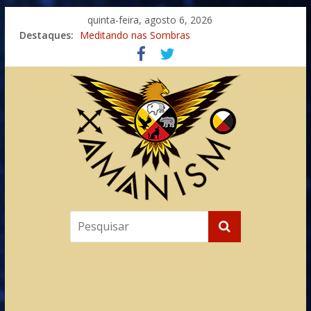
quinta-feira, agosto 6, 2026
Destaques:
Meditando nas Sombras
Autosuficiência: A Jornada do Espírito Ancestral
Xamanismo Universal
Totens – Caminho Espiritual – Crescimento
Imaginação na Cura