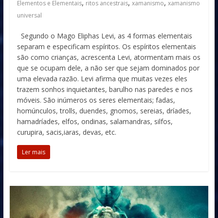
,
,
,
Elementos e Elementais
ritos ancestrais
xamanismo
xamanismo
universal
Segundo o Mago Eliphas Levi, as 4 formas elementais
separam e especificam espíritos. Os espíritos elementais
são como crianças, acrescenta Levi, atormentam mais os
que se ocupam dele, a não ser que sejam dominados por
uma elevada razão. Levi afirma que muitas vezes eles
trazem sonhos inquietantes, barulho nas paredes e nos
móveis. São inúmeros os seres elementais; fadas,
homúnculos, trolls, duendes, gnomos, sereias, dríades,
hamadríades, elfos, ondinas, salamandras, silfos,
curupira, sacis,iaras, devas, etc.
Ler mais