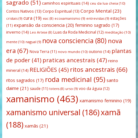
sagrado
(51)
caminhos espirituais
(14)
ceu da lua cheia
(10)
Corpo Mental
(23)
Contos Nativos
(13)
Corpo Espiritual
(13)
cura
(19)
estações
cristais
(9)
ecoxamanismo
(9)
entrevistas
(9)
eac
(8)
expansão da consciencia
(20)
feminino sagrado
(17)
(11)
inverno
(14)
Luas da Roda Medicinal
(12)
meditação
(10)
Leo Artese
(8)
nova consciencia
(80)
nova
mente
(10)
nagual
(9)
era
(67)
plantas
outono
(14)
Nova Terra
(11)
novo mundo
(10)
praticas ancestrais
(47)
de poder
(41)
reino
ritos ancestrais
(66)
RELIGIÕES
(45)
mineral
(14)
roda medicinal
(95)
santo
ritos sagrados
(17)
daime
(21)
saude
(11)
voo da águia
(12)
urso
(9)
totens
(8)
xamanismo
(463)
xamanismo feminino
(19)
xamanismo universal
(186)
xamã
(188)
xamãs
(21)