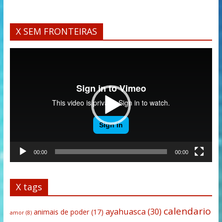
X SEM FRONTEIRAS
Tocador
de
vídeo
00:00
00:00
X tags
calendario
ayahuasca
(30)
animais de poder
(17)
amor
(8)