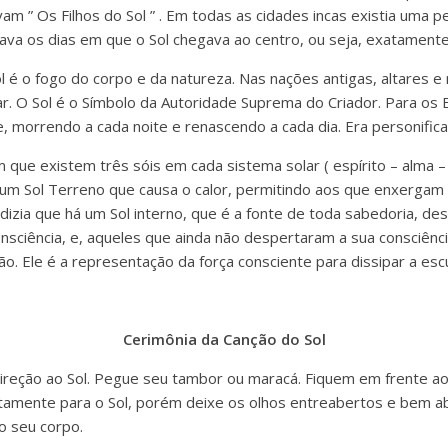
vam ” Os Filhos do Sol ” . Em todas as cidades incas existia uma
lava os dias em que o Sol chegava ao centro, ou seja, exatamente
ol é o fogo do corpo e da natureza. Nas nações antigas, altare
r. O Sol é o Símbolo da Autoridade Suprema do Criador. Para os Eg
e, morrendo a cada noite e renascendo a cada dia. Era personifi
 que existem três sóis em cada sistema solar ( espírito – alma – 
e um Sol Terreno que causa o calor, permitindo aos que enxergam 
 dizia que há um Sol interno, que é a fonte de toda sabedoria, d
consciência, e, aqueles que ainda não despertaram a sua consciên
ão. Ele é a representação da força consciente para dissipar a esc
Cerimônia da Canção do Sol
ireção ao Sol. Pegue seu tambor ou maracá. Fiquem em frente ao S
etamente para o Sol, porém deixe os olhos entreabertos e bem ab
 o seu corpo.