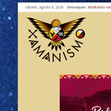
sábado, agosto 8, 2026
Destaques:
Meditando na
Autosuficiênci
Xamanismo Un
Totens – Cami
Imaginação na