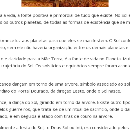
a a vida, a fonte positiva e primordial de tudo que existe. No Sol
os os outros planetas, de todas as formas de existência que se 
fornece luz aos planetas para que eles se manifestem. O Sol conf
rio, sem ele não haveria organização entre os demais planetas e
 e claridade para a Mãe Terra, é a fonte de vida no Planeta. Muit
 trajetória do Sol. Os solstícios e equinócios sempre foram acon
canos dançam em torno de uma arvore, símbolo associado ao sol, 
rdião do Portal Dourado, da direção Leste, onde o Sol nasce.
e, a dança do Sol, girando em torno da árvore. Existe outro tipo
los guerreiros, que trata-se de um ritual de sacrifício, onde o d
rado, e em seguida é atado com tiras de couro na árvore.
almente a festa do Sol, o Deus Sol ou Inti, era considerado pelo