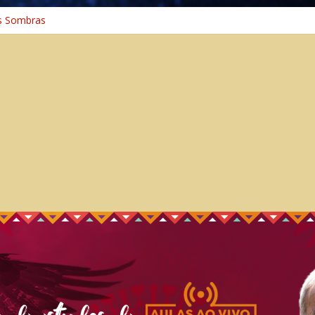
s Sombras
a: A Jornada do Espírito Ancestral
iversal
nho Espiritual – Crescimento
 Cura