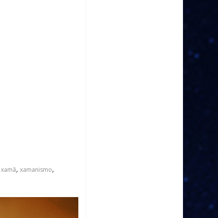
,
,
,
xamã
xamanismo