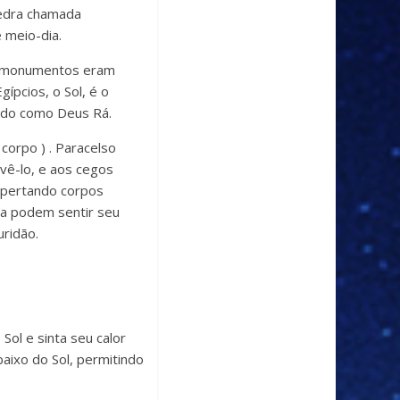
 pedra chamada
 meio-dia.
s e monumentos eram
ípcios, o Sol, é o
cado como Deus Rá.
corpo ) . Paracelso
vê-lo, e aos cegos
espertando corpos
cia podem sentir seu
uridão.
ol e sinta seu calor
aixo do Sol, permitindo