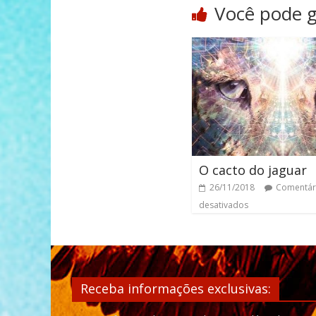
Você pode 
O cacto do jaguar
26/11/2018
Comentár
desativados
Receba informações exclusivas: