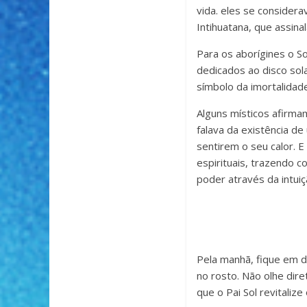
vida. eles se considera
Intihuatana, que assina
Para os aborígines o S
dedicados ao disco sola
símbolo da imortalidad
Alguns místicos afirmam
falava da existência d
sentirem o seu calor. E
espirituais, trazendo 
poder através da intuiç
Pela manhã, fique em d
no rosto. Não olhe dir
que o Pai Sol revitalize