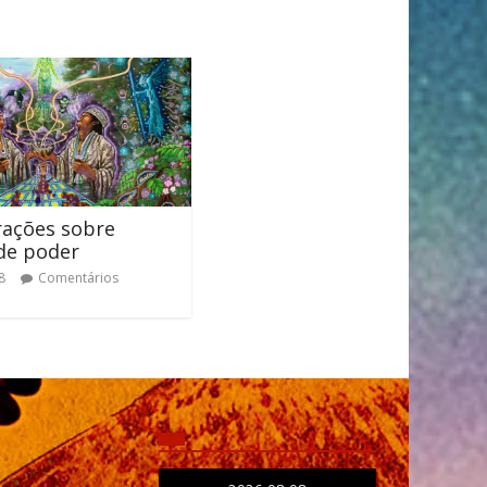
rações sobre
de poder
8
Comentários