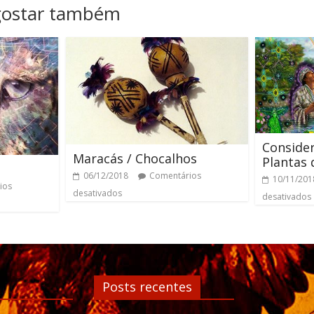
gostar também
Conside
Maracás / Chocalhos
Plantas 
06/12/2018
Comentários
10/11/201
ios
desativados
desativados
Posts recentes