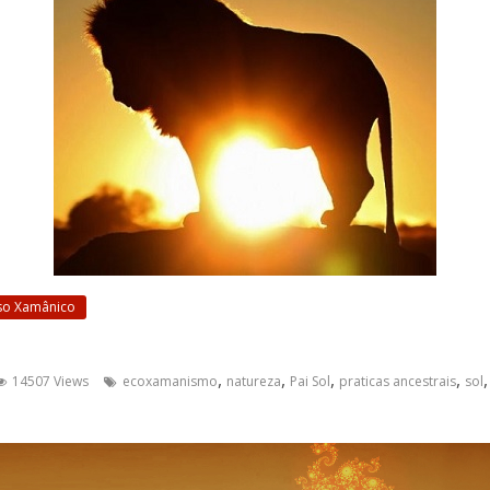
so Xamânico
,
,
,
,
14507 Views
ecoxamanismo
natureza
Pai Sol
praticas ancestrais
sol