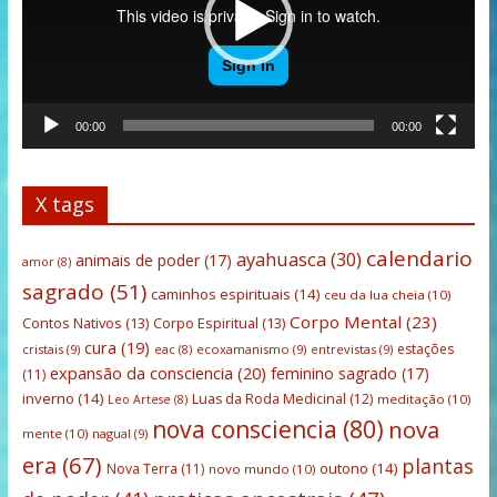
00:00
00:00
X tags
calendario
ayahuasca
(30)
animais de poder
(17)
amor
(8)
sagrado
(51)
caminhos espirituais
(14)
ceu da lua cheia
(10)
Corpo Mental
(23)
Contos Nativos
(13)
Corpo Espiritual
(13)
cura
(19)
estações
cristais
(9)
ecoxamanismo
(9)
entrevistas
(9)
eac
(8)
expansão da consciencia
(20)
feminino sagrado
(17)
(11)
inverno
(14)
Luas da Roda Medicinal
(12)
meditação
(10)
Leo Artese
(8)
nova consciencia
(80)
nova
mente
(10)
nagual
(9)
era
(67)
plantas
outono
(14)
Nova Terra
(11)
novo mundo
(10)