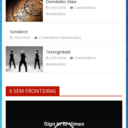
Divindades Maia
Comentários
07/07/2018
desativados
Sundance
Comentários desativados
30/07/2018
Tesengridade
Comentários
07/07/2018
desativados
X SEM FRONTEIRAS
Tocador
de
vídeo