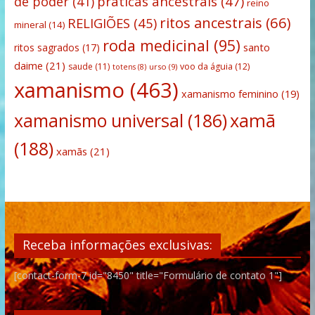
praticas ancestrais
(47)
de poder
(41)
reino
ritos ancestrais
(66)
RELIGIÕES
(45)
mineral
(14)
roda medicinal
(95)
santo
ritos sagrados
(17)
daime
(21)
saude
(11)
voo da águia
(12)
urso
(9)
totens
(8)
xamanismo
(463)
xamanismo feminino
(19)
xamanismo universal
(186)
xamã
(188)
xamãs
(21)
Receba informações exclusivas:
[contact-form-7 id="8450" title="Formulário de contato 1"]