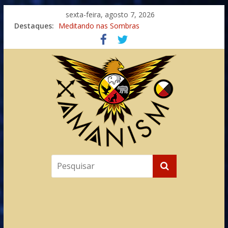
sexta-feira, agosto 7, 2026
Imaginação na Cura
Destaques:
Meditando nas Sombras
Autosuficiência: A Jornada do Espírito Ancestral
Xamanismo Universal
Totens – Caminho Espiritual – Crescimento