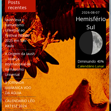
Posts
recentes
2026-08-07
Hemisfério
Iaush leva o
Xamanismo
Sul
Universal ao
Festival Híbrido
2025 em São
Paulo
A Origem da Iaush
– Aliança
Diminuindo 40%
Internacional de
Calendário Lunar
Xamanismo
Universal
A JORNADA
XAMANICA VOO
DA ÁGUIA
CALENDARIO LÉO
ARTESE 2024