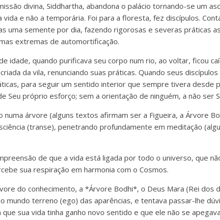
ssão divina, Siddhartha, abandona o palácio tornando-se um asce
a vida e não a temporária. Foi para a floresta, fez discípulos. Con
s uma semente por dia, fazendo rigorosas e severas práticas a
rmas extremas de automortificação.
 de idade, quando purificava seu corpo num rio, ao voltar, ficou ca
criada da vila, renunciando suas práticas. Quando seus discípulo
ráticas, para seguir um sentido interior que sempre tivera desde
de Seu próprio esforço; sem a orientação de ninguém, a não ser 
 numa árvore (alguns textos afirmam ser a Figueira, a Árvore Bo
sciência (transe), penetrando profundamente em meditação (alg
mpreensão de que a vida está ligada por todo o universo, que não
ercebe sua respiração em harmonia com o Cosmos.
ore do conhecimento, a *Árvore Bodhi*, o Deus Mara (Rei dos de
 mundo terreno (ego) das aparências, e tentava passar-lhe dúv
que sua vida tinha ganho novo sentido e que ele não se apegav