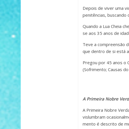
Depois de viver uma vid
penitências, buscando 
Quando a Lua Cheia che
se aos 35 anos de ida
Teve a compreensão d
que dentro de si está a
Pregou por 45 anos o 
(Sofrimento; Causas do
A Primeira Nobre Ver
A Primeira Nobre Verdad
vis­lum­bram oca­sio­nal­
men­to é des­cri­to de 