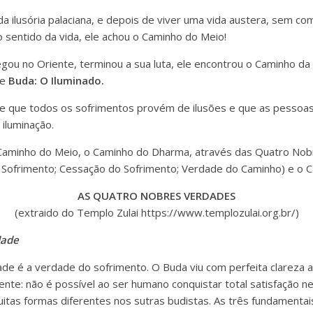
a ilusória palaciana, e depois de viver uma vida austera, sem co
o sentido da vida, ele achou o Caminho do Meio!
gou no Oriente, terminou a sua luta, ele encontrou o Caminho da
de
Buda: O Iluminado.
e que todos os sofrimentos provém de ilusões e que as pesso
 iluminação.
Caminho do Meio, o Caminho do Dharma, através das Quatro No
 Sofrimento; Cessação do Sofrimento; Verdade do Caminho) e o 
AS QUATRO NOBRES VERDADES
(extraido do Templo Zulai https://www.templozulai.org.br/)
dade
e é a verdade do sofri­men­to. O Buda viu com per­fei­ta cla­re­za 
men­te: não é possível ao ser huma­no con­quis­tar total satis­fa­ção
mui­tas for­mas diferentes nos sutras budis­tas. As três fundamenta