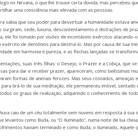
r logo no Nirvana, o que lhe trouxe certa dúvida, mas percebeu q
tilhar uma consciência mais elevada com as pessoas.
ra sabia que seu poder para desvirtuar a humanidade estava am
es surgiram, sede, luxuria, descontentamento e distrações de pra
a, ele foi tomado por visões de incontáveis exércitos atacando-o
 exército de demônios para destruí-lo. Mas por causa de sua med
idade em harmonia e pureza, e as flechas lançadas se transform
tentações, suas três filhas: o Desejo, o Prazer e a Cobiça, que 
osas para dar e receber prazer, apareceram, como belíssimas mulh
miram formas de animais ferozes. Mas seus rosnados, ameaças e
 para tirá-lo de sua meditação, ele permaneceu imóvel, sentado
todos os graus de realização, adquirindo o conhecimento de todo
chuva caiu de um céu totalmente sem nuvens em resposta à sua 
e levantou como Buda, ou “O Iluminado”, numa noite de lua cheia
sofrimentos haviam terminado e como Buda, o Iluminado, Aquele 