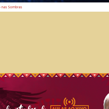
o nas Sombras
ência: A Jornada do Espírito Ancestral
 Universal
Caminho Espiritual – Crescimento
o na Cura