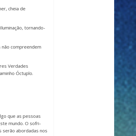
mer, cheia de
 Iluminação, tornando-
as não compreendem
bres Verdades
Caminho Óctuplo.
algo que as pes­soas
 neste mundo. O sofri­
is serão abor­da­das nos