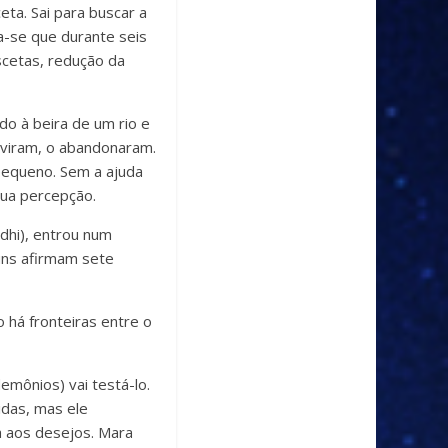
ta. Sai para buscar a
ta-se que durante seis
scetas, redução da
ído à beira de um rio e
s viram, o abandonaram.
 pequeno. Sem a ajuda
Sua percepção.
dhi), entrou num
uns afirmam sete
 há fronteiras entre o
mônios) vai testá-lo.
idas, mas ele
a aos desejos. Mara