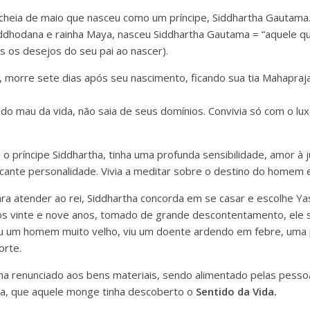
cheia de maio que nasceu como um príncipe, Siddhartha Gautama.
ddhodana e rainha Maya, nasceu Siddhartha Gautama = “aquele qu
s os desejos do seu pai ao nascer).
, morre sete dias após seu nascimento, ficando sua tia Mahapra
ado mau da vida, não saia de seus domínios. Convivia só com o lux
o príncipe Siddhartha, tinha uma profunda sensibilidade, amor à j
cante personalidade. Vivia a meditar sobre o destino do homem e
ra atender ao rei, Siddhartha concorda em se casar e escolhe Ya
Aos vinte e nove anos, tomado de grande descontentamento, ele s
u um homem muito velho, viu um doente ardendo em febre, uma pi
orte.
a renunciado aos bens materiais, sendo alimentado pelas pesso
ha, que aquele monge tinha descoberto o
Sentido da Vida.