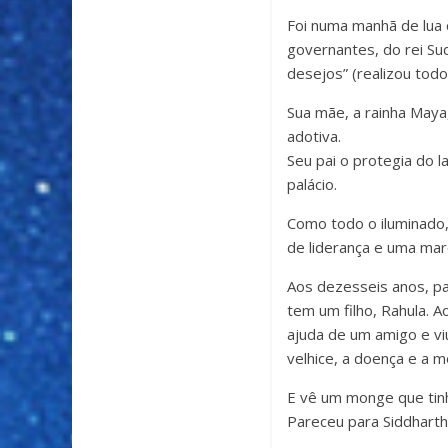
Foi numa manhã de lua 
governantes, do rei Su
desejos” (realizou todo
Sua mãe, a rainha Maya
adotiva.
Seu pai o protegia do l
palácio.
Como todo o iluminado, 
de liderança e uma mar
Aos dezesseis anos, pa
tem um filho, Rahula. 
ajuda de um amigo e vi
velhice, a doença e a m
E vê um monge que tinh
Pareceu para Siddhart