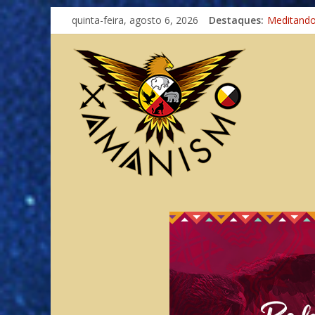
quinta-feira, agosto 6, 2026
Destaques:
Meditand
Autosufici
Xamanismo
Totens – 
Imaginaçã