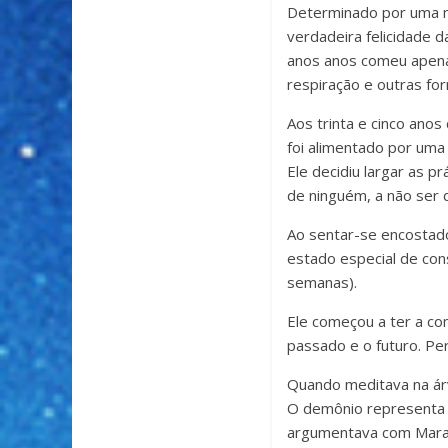
Determinado por uma mi
verdadeira felicidade d
anos anos comeu apena
respiração e outras fo
Aos trinta e cinco anos
foi alimentado por uma 
Ele decidiu largar as p
de ninguém, a não ser 
Ao sentar-se encostado
estado especial de con
semanas).
Ele começou a ter a co
passado e o futuro. P
Quando meditava na árv
O demônio representa o
argumentava com Mara 