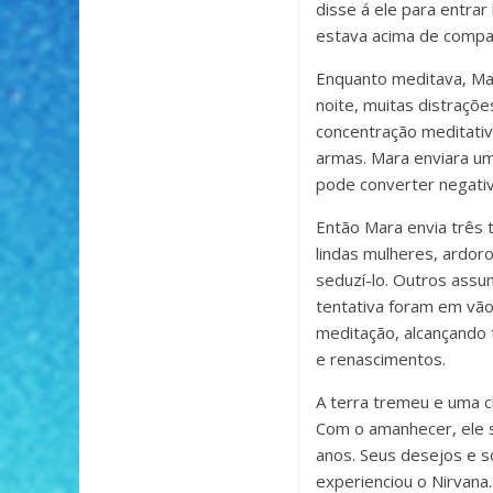
disse á ele para entra
estava acima de compar
Enquanto meditava, Ma
noite, muitas distraçõ
concentração meditativ
armas. Mara enviara um
pode converter negativ
Então Mara envia três 
lindas mulheres, ardor
seduzí-lo. Outros assu
tentativa foram em vão
meditação, alcançando 
e renascimentos.
A terra tremeu e uma 
Com o amanhecer, ele s
anos. Seus desejos e 
experienciou o Nirvana.