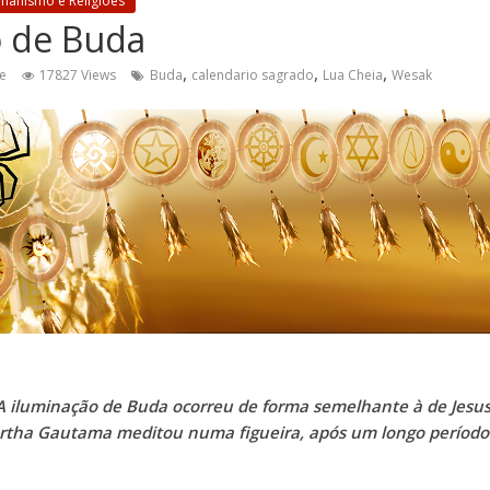
manismo e Religiões
o de Buda
,
,
,
e
17827 Views
Buda
calendario sagrado
Lua Cheia
Wesak
A iluminação de Buda ocorreu de forma semelhante à de Jesus
tha Gautama meditou numa figueira, após um longo período 