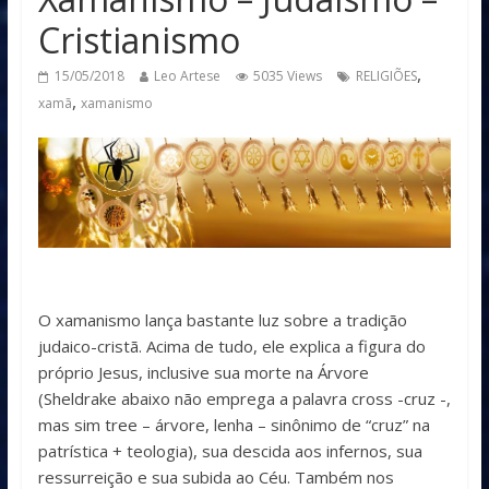
Cristianismo
,
15/05/2018
Leo Artese
5035 Views
RELIGIÕES
,
xamã
xamanismo
O xamanismo lança bastante luz sobre a tradição
judaico-cristã. Acima de tudo, ele explica a figura do
próprio Jesus, inclusive sua morte na Árvore
(Sheldrake abaixo não emprega a palavra cross -cruz -,
mas sim tree – árvore, lenha – sinônimo de “cruz” na
patrística + teologia), sua descida aos infernos, sua
ressurreição e sua subida ao Céu. Também nos