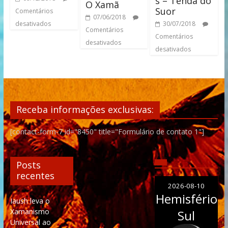
s – Tenda do
O Xamã
Suor
Comentários
07/06/2018
desativados
30/07/2018
Comentários
Comentários
desativados
desativados
Receba informações exclusivas:
[contact-form-7 id="8450" title="Formulário de contato 1"]
Posts
recentes
2026-08-10
Hemisfério
Iaush leva o
Xamanismo
Sul
Universal ao