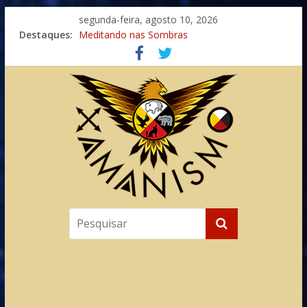
segunda-feira, agosto 10, 2026
Destaques:
Meditando nas Sombras
Autosuficiência: A Jornada do Espírito Ancestral
Xamanismo Universal
Totens – Caminho Espiritual – Crescimento
Imaginação na Cura