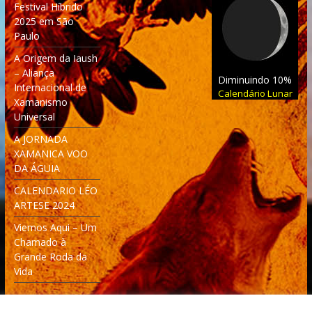
Festival Híbrido
2025 em São
Paulo
A Origem da Iaush
– Aliança
Diminuindo 10%
Internacional de
Calendário Lunar
Xamanismo
Universal
A JORNADA
XAMANICA VOO
DA ÁGUIA
CALENDARIO LÉO
ARTESE 2024
Viemos Aqui – Um
Chamado à
Grande Roda da
Vida