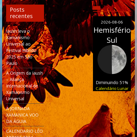
Posts
recentes
2026-08-06
Hemisfério
Iaush leva o
Xamanismo
Sul
Universal ao
Festival Híbrido
2025 em São
Paulo
A Origem da Iaush
– Aliança
Diminuindo 51%
Internacional de
Calendário Lunar
Xamanismo
Universal
A JORNADA
XAMANICA VOO
DA ÁGUIA
CALENDARIO LÉO