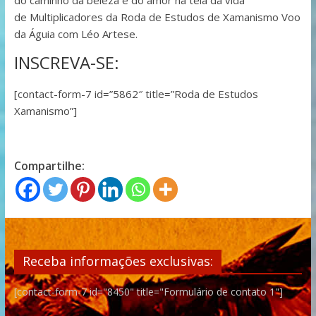
do caminho da beleza e do amor na teia da vida
de Multiplicadores da Roda de Estudos de Xamanismo Voo
da Águia com Léo Artese.
INSCREVA-SE:
[contact-form-7 id=”5862″ title=”Roda de Estudos
Xamanismo”]
Compartilhe:
Receba informações exclusivas:
[contact-form-7 id="8450" title="Formulário de contato 1"]