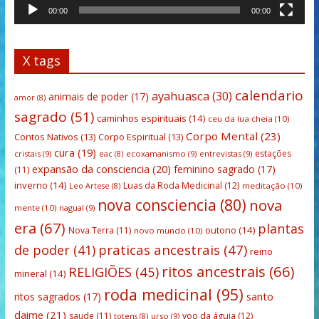
00:00
00:00
X tags
calendario
ayahuasca
(30)
animais de poder
(17)
amor
(8)
sagrado
(51)
caminhos espirituais
(14)
ceu da lua cheia
(10)
Corpo Mental
(23)
Contos Nativos
(13)
Corpo Espiritual
(13)
cura
(19)
estações
cristais
(9)
ecoxamanismo
(9)
entrevistas
(9)
eac
(8)
expansão da consciencia
(20)
feminino sagrado
(17)
(11)
inverno
(14)
Luas da Roda Medicinal
(12)
meditação
(10)
Leo Artese
(8)
nova consciencia
(80)
nova
mente
(10)
nagual
(9)
era
(67)
plantas
outono
(14)
Nova Terra
(11)
novo mundo
(10)
praticas ancestrais
(47)
de poder
(41)
reino
ritos ancestrais
(66)
RELIGIÕES
(45)
mineral
(14)
roda medicinal
(95)
santo
ritos sagrados
(17)
daime
(21)
saude
(11)
voo da águia
(12)
urso
(9)
totens
(8)