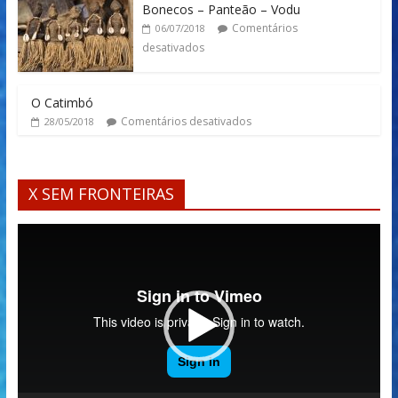
Bonecos – Panteão – Vodu
Comentários
06/07/2018
desativados
O Catimbó
Comentários desativados
28/05/2018
X SEM FRONTEIRAS
Tocador
de
vídeo