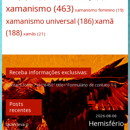
xamanismo
(463)
xamanismo feminino
(19)
xamanismo universal
(186)
xamã
(188)
xamãs
(21)
Receba informações exclusivas:
[contact-form-7 id="8450" title="Formulário de contato 1"]
Posts
recentes
2026-08-06
Hemisfério
Iaush leva o