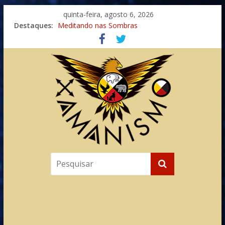
quinta-feira, agosto 6, 2026
Destaques:
Meditando nas Sombras
Autosuficiência: A Jornada do Espírito Ancestral
Xamanismo Universal
Totens – Caminho Espiritual – Crescimento
Imaginação na Cura