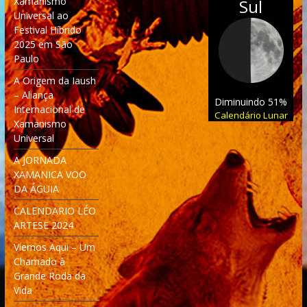
Xamanismo
Sul
Universal ao
Festival Híbrido
2025 em São
Paulo
A Origem da Iaush
– Aliança
Diminuindo 51%
Internacional de
Calendário Lunar
Xamanismo
Universal
A JORNADA
XAMANICA VOO
DA ÁGUIA
CALENDARIO LÉO
ARTESE 2024
Viemos Aqui – Um
Chamado à
Grande Roda da
Vida