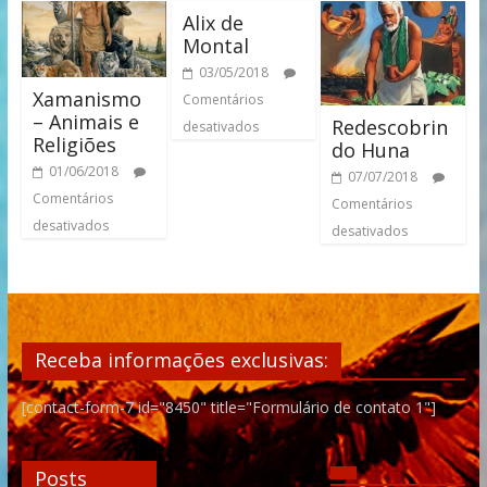
Alix de
Montal
03/05/2018
Xamanismo
Comentários
– Animais e
Redescobrin
desativados
Religiões
do Huna
01/06/2018
07/07/2018
Comentários
Comentários
desativados
desativados
Receba informações exclusivas:
[contact-form-7 id="8450" title="Formulário de contato 1"]
Posts