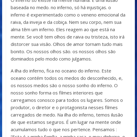
O inferno só existe na mente humana. É uma ilusão
baseada no medo. no inferno, só há injustiças. o
inferno é experimentado como o veneno emocional da
raiva, da inveja e da cobiça. Nem seu corpo, nem sua
alma têm um inferno. Eles reagem ao que está na
mente. Se você tem olhos de raiva ou tristeza, isto irá
distorcer sua visão. Olhos de amor tornam tudo mais
bonito. Os nossos olhos são. os nossos olhos são
dominados pelo modo como julgamos.
A ilha do inferno, fica no oceano do inferno. Este
oceano contém todos os medos do desconhecido, e,
os nossos medos são o nosso sonho do inferno. O
nosso sonho forma os filmes interiores que
carregamos conosco para todos os lugares. Somos o
produtor, o diretor e o protagonista nesses filmes
carregados de medo. Na ilha do inferno, temos ilusão
de que estamos seguros. É um lugar na mente onde
acumulamos tudo o que nos pertence. Pensamos :
“Esta é a minha família, a minha casa, o meu dinheiro, o