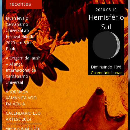
recentes
2026-08-10
Hemisfério
Iaush leva o
Xamanismo
Sul
Universal ao
Festival Híbrido
2025 em São
Paulo
A Origem da Iaush
– Aliança
Diminuindo 10%
Internacional de
Calendário Lunar
Xamanismo
Universal
A JORNADA
XAMANICA VOO
DA ÁGUIA
CALENDARIO LÉO
ARTESE 2024
Viemos Aqui – Um