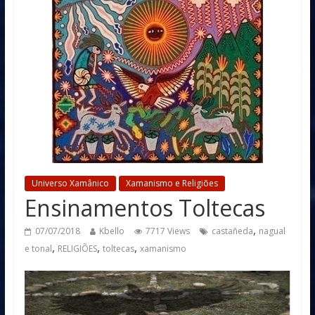
Universo Xamânico
Xamanismo e Religiões
Ensinamentos Toltecas
,
07/07/2018
Kbello
7717 Views
castañeda
nagual
,
,
,
e tonal
RELIGIÕES
toltecas
xamanismo