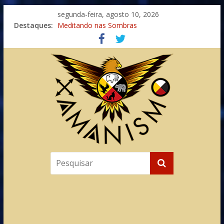
segunda-feira, agosto 10, 2026
Destaques:
Meditando nas Sombras
Autosuficiência: A Jornada do Espírito Ancestral
Xamanismo Universal
Totens – Caminho Espiritual – Crescimento
Imaginação na Cura