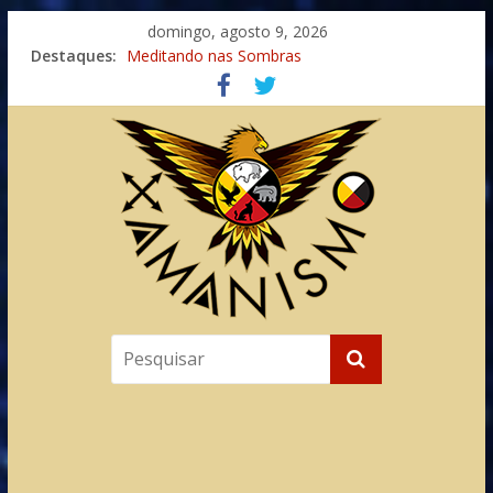
domingo, agosto 9, 2026
Destaques:
Meditando nas Sombras
Autosuficiência: A Jornada do Espírito Ancestral
Xamanismo Universal
Totens – Caminho Espiritual – Crescimento
Imaginação na Cura