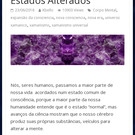
Estados Alterados
,
23/06/2018
Kbello
10903 Views
Corpo Mental
,
,
,
expansão da consciencia
nova consciencia
nova era
universo
,
,
xamanico
xamanismo
xamanismo universal
Nós, seres humanos, passamos a maior parte de
nossa vida acordados num estado comum de
consciência, porque a maior parte da nossa
humanidade entende que é o estado “normal”, mas
avanços da ciência mostram que o nosso cérebro
produz suas próprias substâncias, veículos para
alterar a mente.