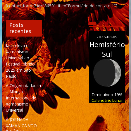
[contact-form-7 id="8450" title="Formulário de contato 1"]
Posts
recentes
2026-08-09
Hemisfério
Iaush leva o
Xamanismo
Sul
Universal ao
Festival Híbrido
2025 em São
Paulo
A Origem da Iaush
– Aliança
Diminuindo 19%
Internacional de
Calendário Lunar
Xamanismo
Universal
A JORNADA
XAMANICA VOO