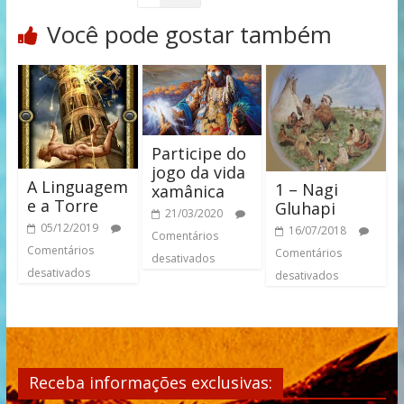
Você pode gostar também
Participe do
jogo da vida
A Linguagem
1 – Nagi
xamânica
e a Torre
Gluhapi
21/03/2020
05/12/2019
16/07/2018
Comentários
Comentários
Comentários
desativados
desativados
desativados
Receba informações exclusivas: