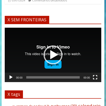
Comentários desativados
03/01/2024
X SEM FRONTEIRAS
Tocador
de
vídeo
00:00
00:00
X tags
calendario
ayahuasca
(30)