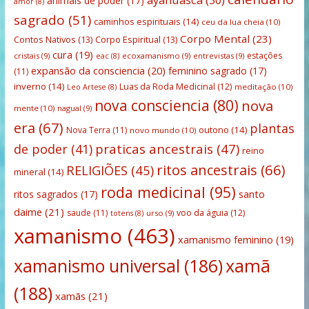
animais de poder
(17)
amor
(8)
sagrado
(51)
caminhos espirituais
(14)
ceu da lua cheia
(10)
Corpo Mental
(23)
Contos Nativos
(13)
Corpo Espiritual
(13)
cura
(19)
estações
cristais
(9)
ecoxamanismo
(9)
entrevistas
(9)
eac
(8)
expansão da consciencia
(20)
feminino sagrado
(17)
(11)
inverno
(14)
Luas da Roda Medicinal
(12)
meditação
(10)
Leo Artese
(8)
nova consciencia
(80)
nova
mente
(10)
nagual
(9)
era
(67)
plantas
outono
(14)
Nova Terra
(11)
novo mundo
(10)
praticas ancestrais
(47)
de poder
(41)
reino
ritos ancestrais
(66)
RELIGIÕES
(45)
mineral
(14)
roda medicinal
(95)
santo
ritos sagrados
(17)
daime
(21)
saude
(11)
voo da águia
(12)
urso
(9)
totens
(8)
xamanismo
(463)
xamanismo feminino
(19)
xamanismo universal
(186)
xamã
(188)
xamãs
(21)