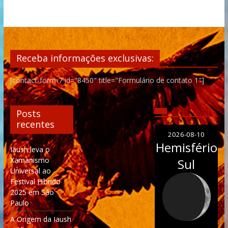
Receba informações exclusivas:
[contact-form-7 id="8450" title="Formulário de contato 1"]
Posts
recentes
2026-08-10
Hemisfério
Iaush leva o
Xamanismo
Sul
Universal ao
Festival Híbrido
2025 em São
Paulo
A Origem da Iaush