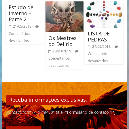
Estudo de
Inverno –
Parte 2
21/05/2018
LISTA DE
Comentários
Os Mestres
PEDRAS
desativados
do Delírio
24/05/2018
28/03/2019
Comentários
Comentários
desativados
desativados
Receba informações exclusivas:
[contact-form-7 id="8450" title="Formulário de contato 1"]