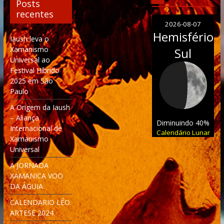
Posts
recentes
2026-08-07
Hemisfério
Iaush leva o
Xamanismo
Sul
Universal ao
Festival Híbrido
2025 em São
Paulo
A Origem da Iaush
– Aliança
Diminuindo 40%
Internacional de
Calendário Lunar
Xamanismo
Universal
A JORNADA
XAMANICA VOO
DA ÁGUIA
CALENDARIO LÉO
ARTESE 2024