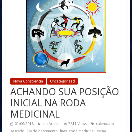
Nova Consciencia
Uncategorised
ACHANDO SUA POSIÇÃO
INICIAL NA RODA
MEDICINAL
01/06/2018
Leo Artese
7811 Views
calendario
,
,
,
,
,
sagrado
lua do nascimento
luas
roda medicinal
xamã