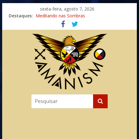
sexta-feira, agosto 7, 2026
Destaques:
Meditando nas Sombras
Autosuficiência: A Jornada do Espírito Ancestral
Xamanismo Universal
Totens – Caminho Espiritual – Crescimento
Imaginação na Cura