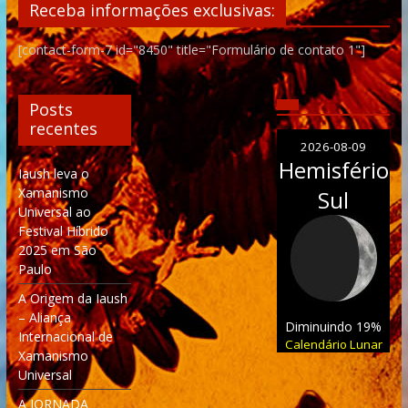
Receba informações exclusivas:
[contact-form-7 id="8450" title="Formulário de contato 1"]
Posts
recentes
2026-08-09
Hemisfério
Iaush leva o
Xamanismo
Sul
Universal ao
Festival Híbrido
2025 em São
Paulo
A Origem da Iaush
– Aliança
Diminuindo 19%
Internacional de
Calendário Lunar
Xamanismo
Universal
A JORNADA