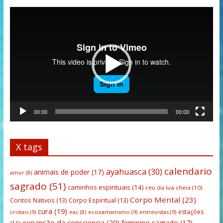
Tocador
de
vídeo
00:00
00:00
X tags
calendario
ayahuasca
(30)
animais de poder
(17)
amor
(8)
sagrado
(51)
caminhos espirituais
(14)
ceu da lua cheia
(10)
Corpo Mental
(23)
Contos Nativos
(13)
Corpo Espiritual
(13)
cura
(19)
estações
cristais
(9)
ecoxamanismo
(9)
entrevistas
(9)
eac
(8)
expansão da consciencia
(20)
feminino sagrado
(17)