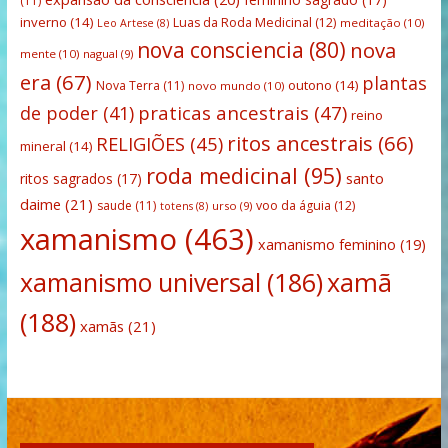
(11)
inverno
(14)
Luas da Roda Medicinal
(12)
meditação
(10)
Leo Artese
(8)
nova consciencia
(80)
nova
mente
(10)
nagual
(9)
era
(67)
plantas
outono
(14)
Nova Terra
(11)
novo mundo
(10)
praticas ancestrais
(47)
de poder
(41)
reino
ritos ancestrais
(66)
RELIGIÕES
(45)
mineral
(14)
roda medicinal
(95)
santo
ritos sagrados
(17)
daime
(21)
saude
(11)
voo da águia
(12)
urso
(9)
totens
(8)
xamanismo
(463)
xamanismo feminino
(19)
xamanismo universal
(186)
xamã
(188)
xamãs
(21)