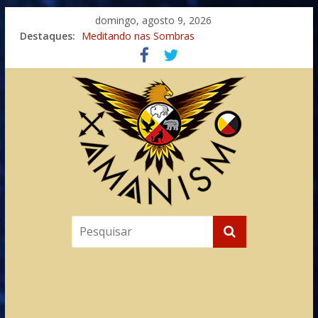
domingo, agosto 9, 2026
Destaques:
Meditando nas Sombras
Autosuficiência: A Jornada do Espírito Ancestral
Xamanismo Universal
Totens – Caminho Espiritual – Crescimento
Imaginação na Cura