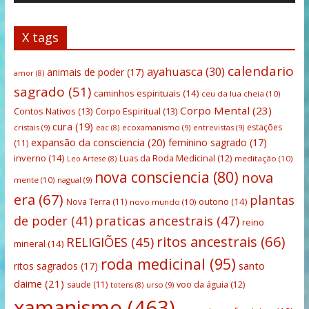
X tags
calendario
ayahuasca
(30)
animais de poder
(17)
amor
(8)
sagrado
(51)
caminhos espirituais
(14)
ceu da lua cheia
(10)
Corpo Mental
(23)
Contos Nativos
(13)
Corpo Espiritual
(13)
cura
(19)
estações
cristais
(9)
ecoxamanismo
(9)
entrevistas
(9)
eac
(8)
expansão da consciencia
(20)
feminino sagrado
(17)
(11)
inverno
(14)
Luas da Roda Medicinal
(12)
meditação
(10)
Leo Artese
(8)
nova consciencia
(80)
nova
mente
(10)
nagual
(9)
era
(67)
plantas
outono
(14)
Nova Terra
(11)
novo mundo
(10)
praticas ancestrais
(47)
de poder
(41)
reino
ritos ancestrais
(66)
RELIGIÕES
(45)
mineral
(14)
roda medicinal
(95)
santo
ritos sagrados
(17)
daime
(21)
saude
(11)
voo da águia
(12)
urso
(9)
totens
(8)
xamanismo
(463)