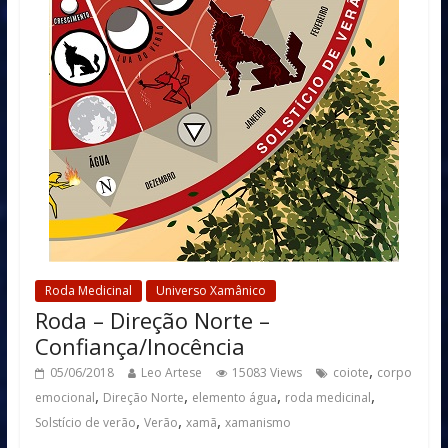
Roda Medicinal
Universo Xamânico
Roda – Direção Norte –
Confiança/Inocência
,
05/06/2018
Leo Artese
15083 Views
coiote
corpo
,
,
,
,
emocional
Direção Norte
elemento água
roda medicinal
,
,
,
Solstício de verão
Verão
xamã
xamanismo