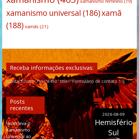
xamanismo feminino
(19)
xamanismo universal
(186)
xamã
(188)
xamãs
(21)
Receba informações exclusivas:
[contact-form-7 id="8450" title="Formulário de contato 1"]
Posts
recentes
2026-08-09
Hemisfério
Iaush leva o
Xamanismo
Sul
Universal ao