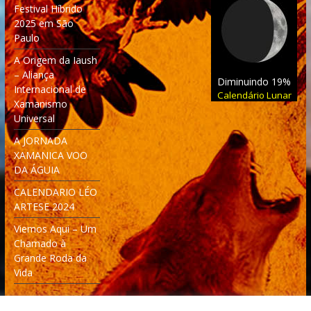
Festival Híbrido
2025 em São
Paulo
A Origem da Iaush
– Aliança
Diminuindo 19%
Internacional de
Calendário Lunar
Xamanismo
Universal
A JORNADA
XAMANICA VOO
DA ÁGUIA
CALENDARIO LÉO
ARTESE 2024
Viemos Aqui – Um
Chamado à
Grande Roda da
Vida