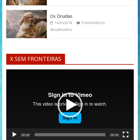
Os Druidas
Comentários
16/05/2018
desativados
X SEM FRONTEIRAS
Tocador
de
vídeo
00:00
00:00