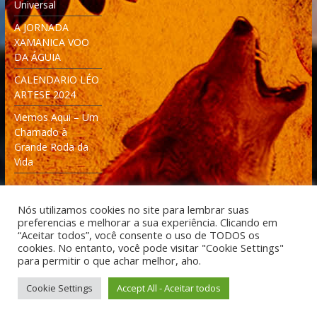
Universal
A JORNADA
XAMANICA VOO
DA ÁGUIA
CALENDARIO LÉO
ARTESE 2024
Viemos Aqui – Um
Chamado à
Grande Roda da
Vida
Nós utilizamos cookies no site para lembrar suas
preferencias e melhorar a sua experiência. Clicando em
“Aceitar todos”, você consente o uso de TODOS os
cookies. No entanto, você pode visitar "Cookie Settings"
Desenvolvido: Moleculas4D - Engenharia Espacial e
para permitir o que achar melhor, aho.
Tecnologia [moleculas4d.com.br]
Cookie Settings
Accept All - Aceitar todos