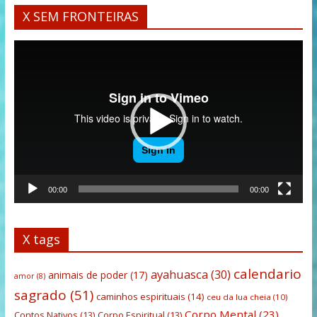
X SEM FRONTEIRAS
Tocador
de
vídeo
00:00
00:00
X tags
calendario
ayahuasca
(30)
animais de poder
(17)
amor
(8)
sagrado
(51)
caminhos espirituais
(14)
ceu da lua cheia
(10)
Corpo Mental
(23)
Contos Nativos
(13)
Corpo Espiritual
(13)