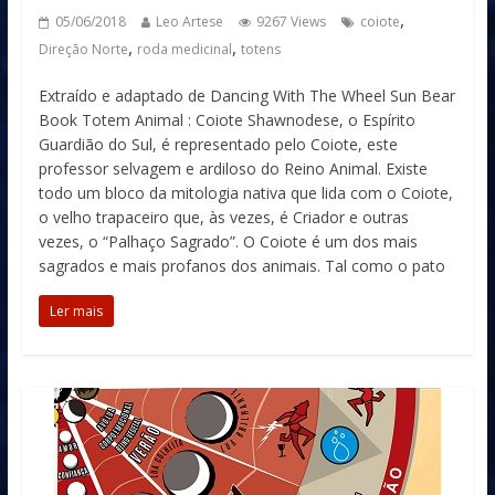
,
05/06/2018
Leo Artese
9267 Views
coiote
,
,
Direção Norte
roda medicinal
totens
Extraído e adaptado de Dancing With The Wheel Sun Bear
Book Totem Animal : Coiote Shawnodese, o Espírito
Guardião do Sul, é representado pelo Coiote, este
professor selvagem e ardiloso do Reino Animal. Existe
todo um bloco da mitologia nativa que lida com o Coiote,
o velho trapaceiro que, às vezes, é Criador e outras
vezes, o “Palhaço Sagrado”. O Coiote é um dos mais
sagrados e mais profanos dos animais. Tal como o pato
Ler mais