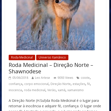
Roda Medicinal
Universo Xamânico
Roda Medicinal – Direção Norte –
Shawnodese
,
05/06/2018
Leo Artese
9093 Views
coiote
,
,
,
,
,
confiança
corpo emocional
Direção Norte
estações
fé
,
,
,
,
inocencia
roda medicinal
Verão
xamã
xamanismo
A Direção Norte (H.Sul)da Roda Medicinal é o lugar para
retornar à inocência e adquirir fé, confiança. O lugar onde