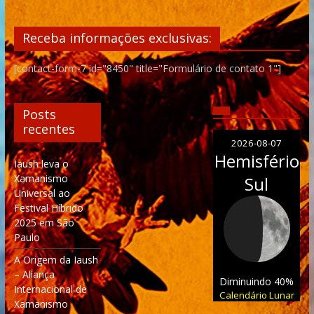
Receba informações exclusivas:
[contact-form-7 id="8450" title="Formulário de contato 1"]
Posts
recentes
2026-08-07
Hemisfério
Iaush leva o
Xamanismo
Sul
Universal ao
Festival Híbrido
2025 em São
Paulo
A Origem da Iaush
– Aliança
Diminuindo 40%
Internacional de
Calendário Lunar
Xamanismo