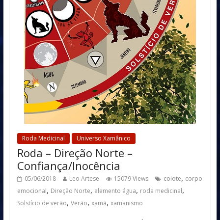
Roda Medicinal
Universo Xamânico
Roda – Direção Norte –
Confiança/Inocência
,
05/06/2018
Leo Artese
15079 Views
coiote
corpo
,
,
,
,
emocional
Direção Norte
elemento água
roda medicinal
,
,
,
Solstício de verão
Verão
xamã
xamanismo