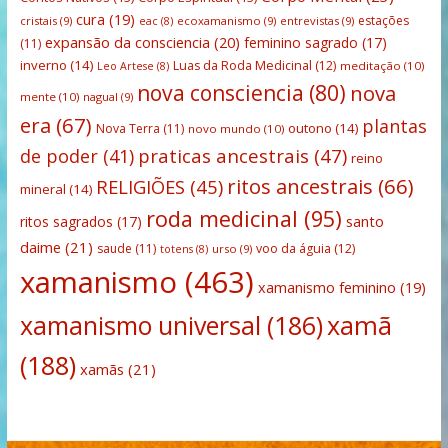
cura
(19)
estações
cristais
(9)
ecoxamanismo
(9)
entrevistas
(9)
eac
(8)
expansão da consciencia
(20)
feminino sagrado
(17)
(11)
inverno
(14)
Luas da Roda Medicinal
(12)
meditação
(10)
Leo Artese
(8)
nova consciencia
(80)
nova
mente
(10)
nagual
(9)
era
(67)
plantas
outono
(14)
Nova Terra
(11)
novo mundo
(10)
praticas ancestrais
(47)
de poder
(41)
reino
ritos ancestrais
(66)
RELIGIÕES
(45)
mineral
(14)
roda medicinal
(95)
santo
ritos sagrados
(17)
daime
(21)
saude
(11)
voo da águia
(12)
urso
(9)
totens
(8)
xamanismo
(463)
xamanismo feminino
(19)
xamanismo universal
(186)
xamã
(188)
xamãs
(21)