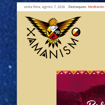
Imaginação
sexta-feira, agosto 7, 2026
Destaques:
Meditando
Autosuficiê
Xamanismo
Totens – C