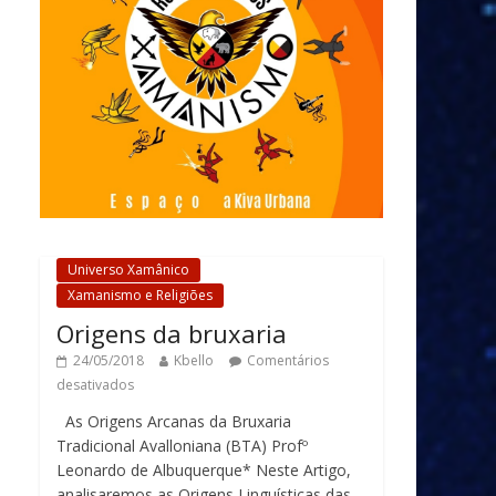
Universo Xamânico
Xamanismo e Religiões
Origens da bruxaria
24/05/2018
Kbello
Comentários
desativados
As Origens Arcanas da Bruxaria
Tradicional Avalloniana (BTA) Profº
Leonardo de Albuquerque* Neste Artigo,
analisaremos as Origens Linguísticas das