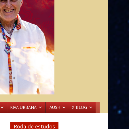
KIVA URBANA
IAUSH
X-BLOG
Roda de estudos