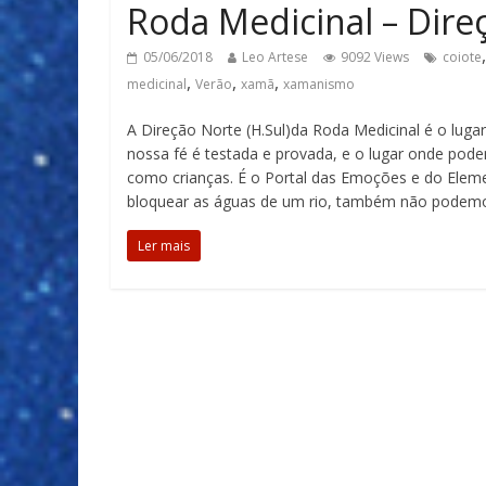
Roda Medicinal – Dir
05/06/2018
Leo Artese
9092 Views
coiote
,
,
,
medicinal
Verão
xamã
xamanismo
A Direção Norte (H.Sul)da Roda Medicinal é o lugar 
nossa fé é testada e provada, e o lugar onde pod
como crianças. É o Portal das Emoções e do El
bloquear as águas de um rio, também não podemo
Ler mais