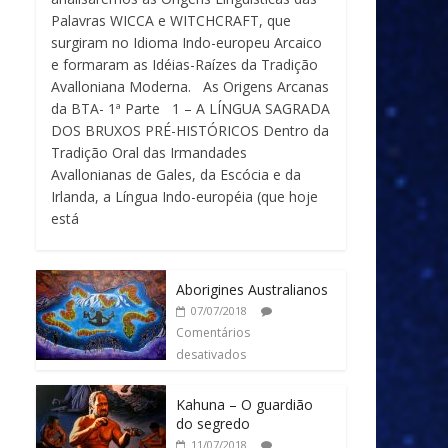
Palavras WICCA e WITCHCRAFT, que
surgiram no Idioma Indo-europeu Arcaico
e formaram as Idéias-Raízes da Tradição
Avalloniana Moderna. As Origens Arcanas
da BTA- 1ª Parte 1 – A LÍNGUA SAGRADA
DOS BRUXOS PRÉ-HISTÓRICOS Dentro da
Tradição Oral das Irmandades
Avallonianas de Gales, da Escócia e da
Irlanda, a Língua Indo-européia (que hoje
está
Aborigines Australianos
07/07/2018
Comentários
desativados
Kahuna – O guardião
do segredo
11/07/2018