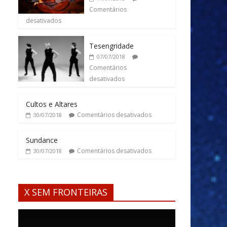
Comentários
desativados
Tesengridade
07/07/2018
Comentários
desativados
Cultos e Altares
Comentários desativados
30/07/2018
Sundance
Comentários desativados
30/07/2018
X SEM FRONTEIRAS
Tocador
de