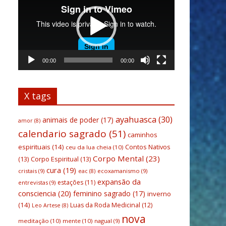
vídeo
00:00
00:00
X tags
ayahuasca
(30)
animais de poder
(17)
amor
(8)
calendario sagrado
(51)
caminhos
espirituais
(14)
Contos Nativos
ceu da lua cheia
(10)
Corpo Mental
(23)
(13)
Corpo Espiritual
(13)
cura
(19)
cristais
(9)
ecoxamanismo
(9)
eac
(8)
expansão da
estações
(11)
entrevistas
(9)
consciencia
(20)
feminino sagrado
(17)
inverno
(14)
Luas da Roda Medicinal
(12)
Leo Artese
(8)
nova
meditação
(10)
mente
(10)
nagual
(9)