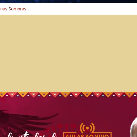
 na Cura
 nas Sombras
ncia: A Jornada do Espírito Ancestral
 Universal
aminho Espiritual – Crescimento