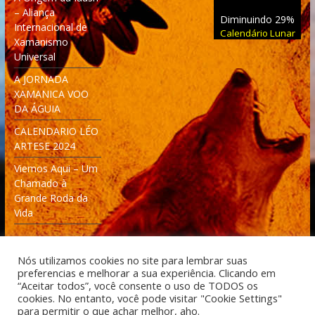
– Aliança
Diminuindo 29%
Internacional de
Calendário Lunar
Xamanismo
Universal
A JORNADA
XAMANICA VOO
DA ÁGUIA
CALENDARIO LÉO
ARTESE 2024
Viemos Aqui – Um
Chamado à
Grande Roda da
Vida
Nós utilizamos cookies no site para lembrar suas
preferencias e melhorar a sua experiência. Clicando em
“Aceitar todos”, você consente o uso de TODOS os
cookies. No entanto, você pode visitar "Cookie Settings"
Desenvolvido: Moleculas4D - Engenharia Espacial e
para permitir o que achar melhor, aho.