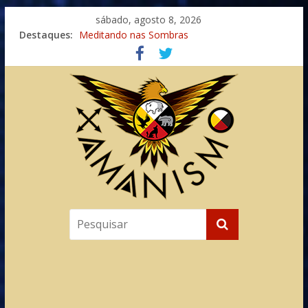
sábado, agosto 8, 2026
Destaques:
Meditando nas Sombras
Autosuficiência: A Jornada do Espírito Ancestral
Xamanismo Universal
Totens – Caminho Espiritual – Crescimento
Imaginação na Cura