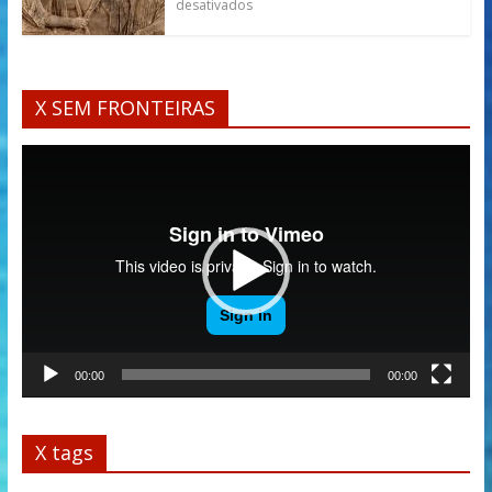
desativados
X SEM FRONTEIRAS
Tocador
de
vídeo
00:00
00:00
X tags