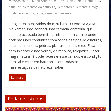
,
29/05/2018
Leo Artese
17460 Views
4 elementos
,
,
,
,
,
água
ar
elementos da natureza
Elementos e Elementais
fogo
,
,
,
quatro elementos
terra
xamã
xamanismo
Segue texto extraídos do meu livro ” O Voo da Águia “:
No xamanismo conheci uma camada vibratória, que
quando acessada permite a entrada num campo onde
podemos nos comunicar com todos os tipos de criaturas,
sejam elementais, pedras, plantas animais e etc. Essa
comunicação é não verbal, é simbólica, telepática. Fazer
magia natural, é poder acessar esse campo, e a condição
para tal é estar em harmonia com todas as
manifestações da natureza, saber
Ler mais
Roda de estudos