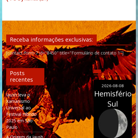
Receba informações exclusivas:
[contact-form-7 id="8450" title="Formulário de contato 1"]
Posts
recentes
2026-08-08
Hemisfério
Iaush leva o
Xamanismo
Sul
Universal ao
Festival Híbrido
2025 em São
Paulo
A Origem da Iaush