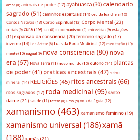
calendario
ayahuasca
(30)
animais de poder
(17)
amor
(8)
sagrado
(51)
caminhos espirituais
(14)
ceu da lua cheia
(10)
Corpo Mental
(23)
Contos Nativos
(13)
Corpo Espiritual
(13)
cura
(19)
estações
cristais
(9)
ecoxamanismo
(9)
entrevistas
(9)
eac
(8)
expansão da consciencia
(20)
feminino sagrado
(17)
(11)
inverno
(14)
Luas da Roda Medicinal
(12)
meditação
(10)
Leo Artese
(8)
nova consciencia
(80)
nova
mente
(10)
nagual
(9)
era
(67)
plantas
outono
(14)
Nova Terra
(11)
novo mundo
(10)
praticas ancestrais
(47)
de poder
(41)
reino
ritos ancestrais
(66)
RELIGIÕES
(45)
mineral
(14)
roda medicinal
(95)
santo
ritos sagrados
(17)
daime
(21)
saude
(11)
voo da águia
(12)
urso
(9)
totens
(8)
xamanismo
(463)
xamanismo feminino
(19)
xamanismo universal
(186)
xamã
(188)
xamãs
(21)