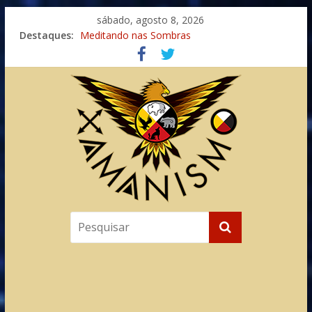
sábado, agosto 8, 2026
Destaques:
Meditando nas Sombras
Autosuficiência: A Jornada do Espírito Ancestral
Xamanismo Universal
Totens – Caminho Espiritual – Crescimento
Imaginação na Cura