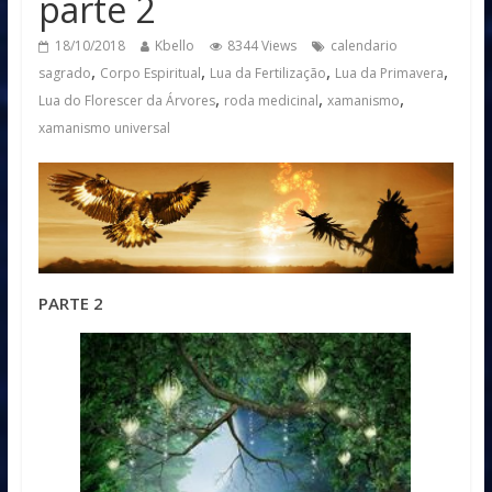
parte 2
18/10/2018
Kbello
8344 Views
calendario
,
,
,
,
sagrado
Corpo Espiritual
Lua da Fertilização
Lua da Primavera
,
,
,
Lua do Florescer da Árvores
roda medicinal
xamanismo
xamanismo universal
PARTE 2