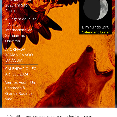
2025 em São
Paulo
A Origem da Iaush
– Aliança
Diminuindo 29%
Internacional de
Calendário Lunar
Xamanismo
Universal
A JORNADA
XAMANICA VOO
DA ÁGUIA
CALENDARIO LÉO
ARTESE 2024
Viemos Aqui – Um
Chamado à
Grande Roda da
Vida
Nós utilizamos cookies no site para lembrar suas