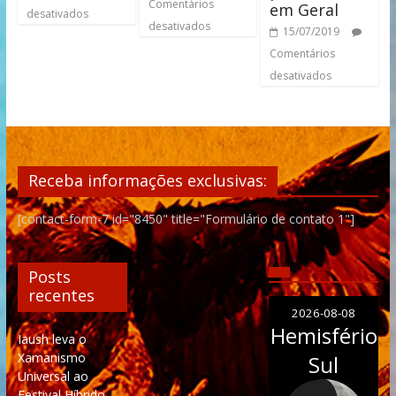
Comentários
em Geral
desativados
desativados
15/07/2019
Comentários
desativados
Receba informações exclusivas:
[contact-form-7 id="8450" title="Formulário de contato 1"]
Posts
recentes
2026-08-08
Hemisfério
Iaush leva o
Xamanismo
Sul
Universal ao
Festival Híbrido