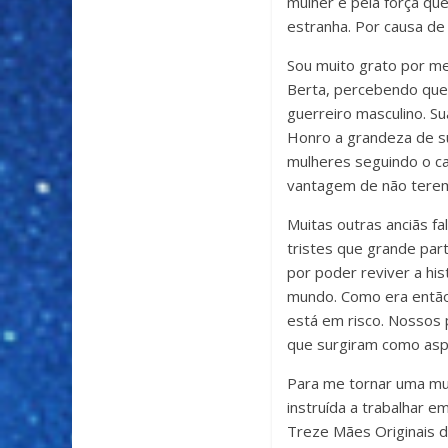
mulher e pela força qu
estranha. Por causa de
Sou muito grato por me
Berta, percebendo que 
guerreiro masculino. S
Honro a grandeza de s
mulheres seguindo o ca
vantagem de não terem 
Muitas outras anciãs f
tristes que grande part
por poder reviver a hi
mundo. Como era então
está em risco. Nossos 
que surgiram como asp
Para me tornar uma mul
instruída a trabalhar 
Treze Mães Originais 