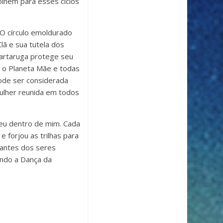
olhem para esses ciclos
 O círculo emoldurado
lã e sua tutela dos
Tartaruga protege seu
m o Planeta Mãe e todas
pode ser considerada
Mulher reunida em todos
ceu dentro de mim. Cada
 forjou as trilhas para
tantes dos seres
ndo a Dança da