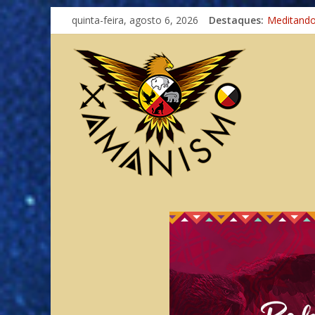
quinta-feira, agosto 6, 2026
Destaques:
Meditand
Autosufici
Xamanismo
Totens – 
Imaginaçã