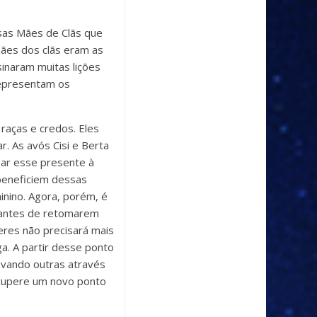
ssas Mães de Clãs que
mães dos clãs eram as
sinaram muitas lições
representam os
raças e credos. Eles
 As avós Cisi e Berta
sar esse presente à
beneficiem dessas
nino. Agora, porém, é
 antes de retomarem
eres não precisará mais
ga. A partir desse ponto
evando outras através
ecupere um novo ponto