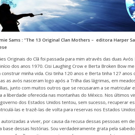
Jamie Sams : “The 13 Original Clan Mothers – editora Harper S
ese
ães Originais do Clã foi passada para mim através das duas Avó
início dos anos 1970. Cisi Laughing Crow e Berta Broken Bow m
 construir minha vida. Cisi tinha 120 anos e Berta tinha 127 ano
s as avós nasceram logo após a Trilha das lágrimas, em meados
lias, junto com muitos outros que se recusaram a se matricular 
ara a liberdade oferecida nas montanhas do México. Nos últimos v
governo dos Estados Unidos tentou, sem sucesso, recuperar ess
riculá-las e trazê-las de volta para reservas nos Estados Unidos
 autorizadas a viver, por causa da recusa dessas pessoas em de
 base dessas histórias. Sou verdadeiramente grata pela sabedor