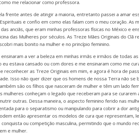
 como me relacionar como professora.
la frente antes de atingir a maioria, entretanto passei a amar e
spirituais e confio em como elas falam com o meu coração. As 
s das anciãs, que eram minhas professoras físicas no México e en
dicina das Mulheres por séculos. As Treze Mães Originais do Clã 
obri mais bonito na mulher e no princípio feminino.
ensinaram a ver a beleza em minhas irmãs e irmãos de todas as 
 eu estava cansado ou com dores e me ensinaram como me curar.
e reconhecer as Treze Originais em mim, e agora é hora de pas
de. Isso não quer dizer que os homens de nossa Terra não se 
ambém são os filhos que nasceram de mulher e têm um lado femi
as mulheres conheçam o legado que receberam para se curarem
nutrir outras. Dessa maneira, o aspecto feminino ferido nas mulh
ientada para o separatismo ou manipulando para cobrir a dor anti
 podem então apresentar os modelos de cura que representam, l
 conquista ou competição masculina, permitindo que o mundo r
mem e mulher.