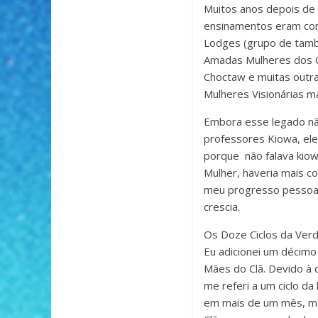
Muitos anos depois de 
ensinamentos eram com
Lodges (grupo de tambo
Amadas Mulheres dos C
Choctaw e muitas outr
Mulheres Visionárias m
Embora esse legado não
professores Kiowa, ele
porque não falava kiow
Mulher, haveria mais 
meu progresso pessoal
crescia.
Os Doze Ciclos da Ver
Eu adicionei um décimo
Mães do Clã. Devido à 
me referi a um ciclo d
em mais de um mês, mas