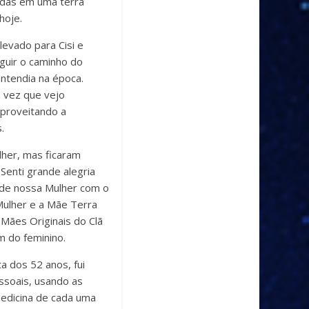
vidas em uma terra
hoje.
levado para Cisi e
guir o caminho do
entendia na época.
 vez que vejo
aproveitando a
.
lher, mas ficaram
Senti grande alegria
o de nossa Mulher com o
Mulher e a Mãe Terra
Mães Originais do Clã
 do feminino.
a dos 52 anos, fui
ssoais, usando as
edicina de cada uma