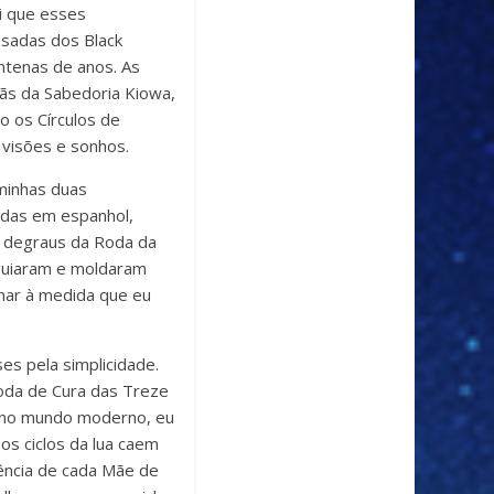
i que esses
sadas dos Black
ntenas de anos. As
ãs da Sabedoria Kiowa,
 os Círculos de
 visões e sonhos.
minhas duas
tadas em espanhol,
e degraus da Roda da
 guiaram e moldaram
nar à medida que eu
s pela simplicidade.
Roda de Cura das Treze
 ​​no mundo moderno, eu
s ciclos da lua caem
ência de cada Mãe de