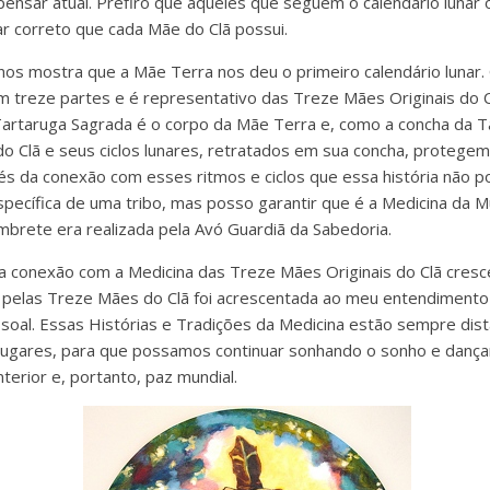
ensar atual. Prefiro que aqueles que seguem o calendário lunar 
nar correto que cada Mãe do Clã possui.
nos mostra que a Mãe Terra nos deu o primeiro calendário lunar.
m treze partes e é representativo das Treze Mães Originais do C
A Tartaruga Sagrada é o corpo da Mãe Terra e, como a concha da 
o Clã e seus ciclos lunares, retratados em sua concha, protege
avés da conexão com esses ritmos e ciclos que essa história não 
específica de uma tribo, mas posso garantir que é a Medicina da 
mbrete era realizada pela Avó Guardiã da Sabedoria.
a conexão com a Medicina das Treze Mães Originais do Clã cres
 pelas Treze Mães do Clã foi acrescentada ao meu entendimento e
oal. Essas Histórias e Tradições da Medicina estão sempre dis
ugares, para que possamos continuar sonhando o sonho e dança
nterior e, portanto, paz mundial.