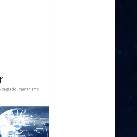
r
,
o sagrado
xamanismo