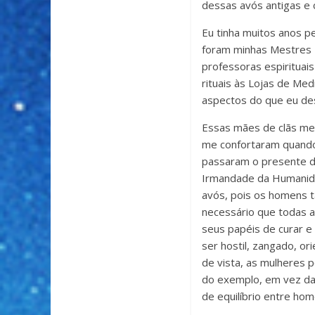
dessas avós antigas e
Eu tinha muitos anos pe
foram minhas Mestres E
professoras espirituai
rituais às Lojas de Me
aspectos do que eu desc
Essas mães de clãs me 
me confortaram quando
passaram o presente d
Irmandade da Humanida
avós, pois os homens t
necessário que todas 
seus papéis de curar e 
ser hostil, zangado, or
de vista, as mulheres
do exemplo, em vez da
de equilíbrio entre ho