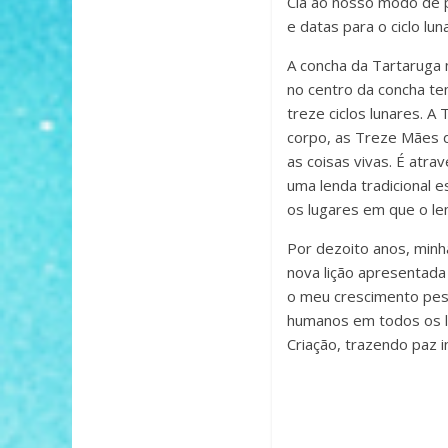
Clã ao nosso modo de p
e datas para o ciclo lu
A concha da Tartaruga 
no centro da concha te
treze ciclos lunares. 
corpo, as Treze Mães d
as coisas vivas. É atr
uma lenda tradicional 
os lugares em que o le
Por dezoito anos, minh
nova lição apresentada
o meu crescimento pess
humanos em todos os l
Criação, trazendo paz i