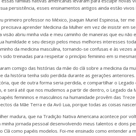
e essas famílias nativas americanas levaram para esculpir novas 
 sua persistência, esses ensinamentos antigos ainda estão vivos 
u primeiro professor no México, Joaquin Muriel Espinosa, ter me 
precisava aprender Medicina da Mulher em vez de insistir em se
ua visão abriu minha vida e meu caminho de maneiras que eu não 
ua humildade e seu desejo pelos meus melhores interesses toda
minho da medicina masculina, tornando-se confusas e às vezes 
sido treinadas para respeitar o princípio feminino em si mesmas
alaram comigo das histórias da mãe do clã sobre a medicina da mu
e da história tenha sido perdida durante as gerações anteriores. 
stória, que de outra forma seria perdida, e compartilhar o Legad
, e será até que nos mudemos a partir de dentro, o Legado da 
papéis femininos e masculinos na humanidade provêm das Treze 
ectos da Mãe Terra e da Avó Lua, porque todas as coisas nascem
her madura, que na Tradição Nativa Americana acontece por volt
em minha jornada pessoal desenvolvendo meus talentos e dons pe
do Clã como papéis modelos. Foi-me ensinado como entender a m