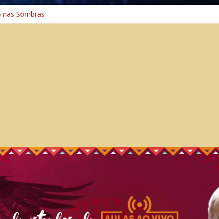
o nas Sombras
ência: A Jornada do Espírito Ancestral
 Universal
Caminho Espiritual – Crescimento
o na Cura