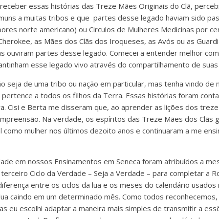
receber essas histórias das Treze Mães Originais do Clã, perceb
uns a muitas tribos e que partes desse legado haviam sido pas
res norte americano) ou Circulos de Mulheres Medicinas por ce
herokee, as Mães dos Clãs dos Iroqueses, as Avós ou as Guardi
as ouviram partes desse legado. Comecei a entender melhor como
antinham esse legado vivo através do compartilhamento de suas
 seja de uma tribo ou nação em particular, mas tenha vindo de 
 pertence a todos os filhos da Terra. Essas histórias foram con
a. Cisi e Berta me disseram que, ao aprender as lições dos trez
compreensão. Na verdade, os espíritos das Treze Mães dos Clãs
 como mulher nos últimos dezoito anos e continuaram a me ensi
dade em nossos Ensinamentos em Seneca foram atribuídos a mese
 terceiro Ciclo da Verdade – Seja a Verdade – para completar a 
diferença entre os ciclos da lua e os meses do calendário usados
a lua caindo em um determinado mês. Como todos reconhecemos, o
 eu escolhi adaptar a maneira mais simples de transmitir a ess