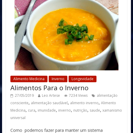
Alimento Medicina
Inverno
Longevidade
Alimentos Para o Inverno
27/05/2019
Leo Artese
7234 Views
alimentação
,
,
,
consciente
alimentação saudável
alimento inverno
Alimento
,
,
,
,
,
,
Medicina
cura
imunidade
inverno
nutrição
saude
xamanismo
universal
Como podemos fazer para manter um sistema