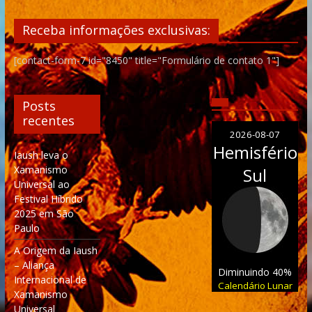
Receba informações exclusivas:
[contact-form-7 id="8450" title="Formulário de contato 1"]
Posts
recentes
2026-08-07
Hemisfério
Iaush leva o
Xamanismo
Sul
Universal ao
Festival Híbrido
2025 em São
Paulo
A Origem da Iaush
– Aliança
Diminuindo 40%
Internacional de
Calendário Lunar
Xamanismo
Universal