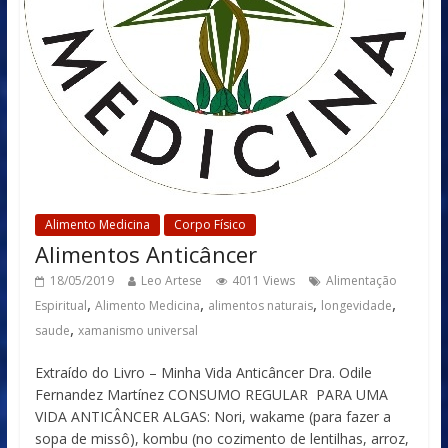
Alimento Medicina
Corpo Físico
Alimentos Anticâncer
18/05/2019
Leo Artese
4011 Views
Alimentação
,
,
,
,
Espiritual
Alimento Medicina
alimentos naturais
longevidade
,
saude
xamanismo universal
Extraído do Livro – Minha Vida Anticâncer Dra. Odile
Fernandez Martínez CONSUMO REGULAR PARA UMA
VIDA ANTICÂNCER ALGAS: Nori, wakame (para fazer a
sopa de missô), kombu (no co­zimento de lentilhas, arroz,