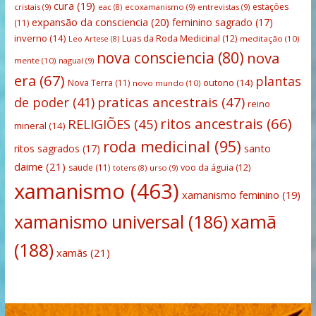
cura
(19)
estações
cristais
(9)
ecoxamanismo
(9)
entrevistas
(9)
eac
(8)
expansão da consciencia
(20)
feminino sagrado
(17)
(11)
inverno
(14)
Luas da Roda Medicinal
(12)
meditação
(10)
Leo Artese
(8)
nova consciencia
(80)
nova
mente
(10)
nagual
(9)
era
(67)
plantas
outono
(14)
Nova Terra
(11)
novo mundo
(10)
praticas ancestrais
(47)
de poder
(41)
reino
ritos ancestrais
(66)
RELIGIÕES
(45)
mineral
(14)
roda medicinal
(95)
santo
ritos sagrados
(17)
daime
(21)
saude
(11)
voo da águia
(12)
urso
(9)
totens
(8)
xamanismo
(463)
xamanismo feminino
(19)
xamanismo universal
(186)
xamã
(188)
xamãs
(21)