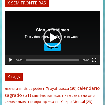
X SEM FRONTEIRAS
Tocador
de
vídeo
00:00
00:00
X tags
calendario
ayahuasca
(30)
animais de poder
(17)
amor
(8)
sagrado
(51)
caminhos espirituais
(14)
ceu da lua cheia
(10)
Corpo Mental
(23)
Contos Nativos
(13)
Corpo Espiritual
(13)