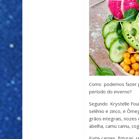
Como podemos fazer pa
período do inverno?
Segundo Krystelle Four
selênio e zinco, e Ômeg
grãos integrais, nozes
abelha, camu camu, cog
Evite carnes, frituras,