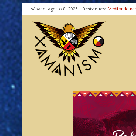
sábado, agosto 8, 2026
Destaques:
Meditando na
Autosuficiênci
Xamanismo Un
Totens – Cami
Imaginação na