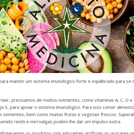
ra manter um sistema imunológico forte e equilibrado para se
nier, precisamos de muitos nutrientes, como vitaminas A, C, D e 
a 3, para apoiar o sistema imunológico. Para isso comer alimento
 e sementes, bem como muitas frutas e vegetais frescos. Super
umelo reishi e microalgas podem lhe dar um impulso extra.
 refrigerantes ou produtos com adoçantes artificiais ou açúcares