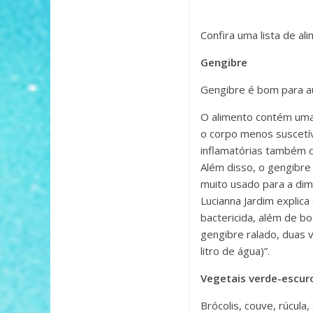
Confira uma lista de a
Gengibre
Gengibre é bom para a
O alimento contém uma
o corpo menos suscetív
inflamatórias também co
Além disso, o gengibre
muito usado para a dim
Lucianna Jardim explic
bactericida, além de b
gengibre ralado, duas v
litro de água)”.
Vegetais verde-escur
Brócolis, couve, rúcula