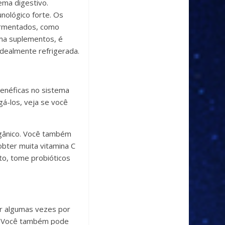
ema digestivo.
nológico forte. Os
fermentados, como
oma suplementos, é
idealmente refrigerada.
benéficas no sistema
á-los, veja se você
rgânico. Você também
obter muita vitamina C
to, tome probióticos
ir algumas vezes por
e. Você também pode