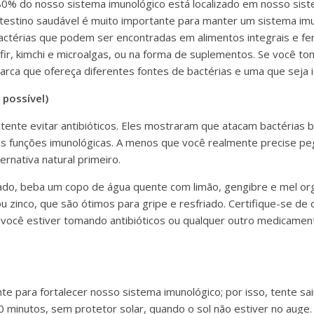
0% do nosso sistema imunológico está localizado em nosso sist
testino saudável é muito importante para manter um sistema imu
bactérias que podem ser encontradas em alimentos integrais e 
efir, kimchi e microalgas, ou na forma de suplementos. Se você t
rca que ofereça diferentes fontes de bactérias e uma que seja 
 possível)
 tente evitar antibióticos. Eles mostraram que atacam bactérias 
s funções imunológicas. A menos que você realmente precise peg
rnativa natural primeiro.
iado, beba um copo de água quente com limão, gengibre e mel o
 zinco, que são ótimos para gripe e resfriado. Certifique-se de 
 você estiver tomando antibióticos ou qualquer outro medicamen
te para fortalecer nosso sistema imunológico; por isso, tente sa
 minutos, sem protetor solar, quando o sol não estiver no aug