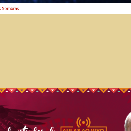
s Sombras
a: A Jornada do Espírito Ancestral
iversal
nho Espiritual – Crescimento
 Cura