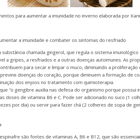
limentos para aumentar a imunidade no inverno elaborada por Kari
umentar a imunidade e combater os sintomas do resfriado
 substância chamada gingerol, que regula o sistema imunológico
el a gripes, a resfriados e a outras doenças autoimunes. As prop
ntribuem para secar e limpar o muco, diminuindo a proliferação d
 previne doenças do coração, porque diminuem a formação de co
inuição dos enjoos no tratamento com quimioterapia.
a que “o gengibre auxilia nas defesa do organismo porque possui 
oas doses de vitamina B6 e C. Pode ser adicionado no suco (1 col
ezes por dia) ou servir para fazer chá (2 colheres de sopa de ge
o
, espinafre são fontes de vitaminas A, B6 e B12, que são essenci