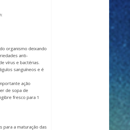
n:
 do organismo deixando
riedades anti-
e vírus e bactérias.
águlos sanguíneos e é
importante ação
her de sopa de
ngibre fresco para 1
ais para a maturação das