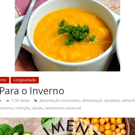
erno
Longevidade
Para o Inverno
,
,
e
7235 Views
alimentação consciente
alimentação saudável
aliment
,
,
,
inverno
nutrição
saude
xamanismo universal