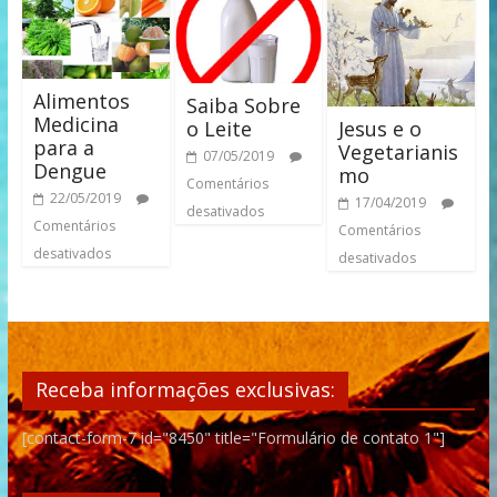
Alimentos
Saiba Sobre
Medicina
Jesus e o
o Leite
para a
Vegetarianis
07/05/2019
Dengue
mo
Comentários
22/05/2019
17/04/2019
desativados
Comentários
Comentários
desativados
desativados
Receba informações exclusivas:
[contact-form-7 id="8450" title="Formulário de contato 1"]