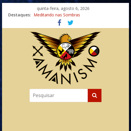
quinta-feira, agosto 6, 2026
Destaques:
Meditando nas Sombras
Autosuficiência: A Jornada do Espírito Ancestral
Xamanismo Universal
Totens – Caminho Espiritual – Crescimento
Imaginação na Cura