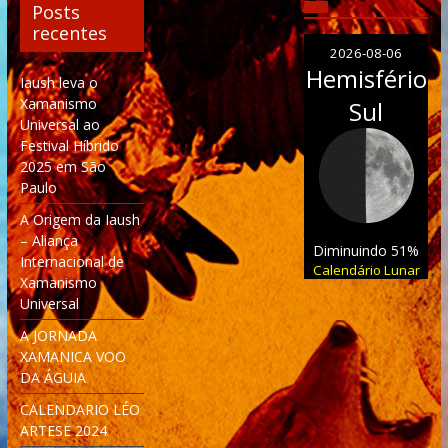
Posts
recentes
2026-08-06
Hemisfério
Iaush leva o
Xamanismo
Sul
Universal ao
Festival Híbrido
2025 em São
Paulo
A Origem da Iaush
– Aliança
Diminuindo 51%
Internacional de
Calendário Lunar
Xamanismo
Universal
A JORNADA
XAMANICA VOO
DA ÁGUIA
CALENDARIO LÉO
ARTESE 2024