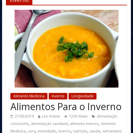
Alimento Medicina
Inverno
Longevidade
Alimentos Para o Inverno
27/05/2019
Leo Artese
7236 Views
alimentação
,
,
,
consciente
alimentação saudável
alimento inverno
Alimento
,
,
,
,
,
,
Medicina
cura
imunidade
inverno
nutrição
saude
xamanismo