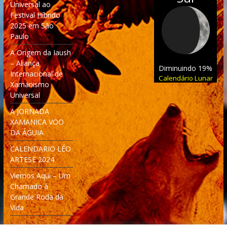
Universal ao
Festival Híbrido
2025 em São
Paulo
A Origem da Iaush
– Aliança
Diminuindo 19%
Internacional de
Calendário Lunar
Xamanismo
Universal
A JORNADA
XAMANICA VOO
DA ÁGUIA
CALENDARIO LÉO
ARTESE 2024
Viemos Aqui – Um
Chamado à
Grande Roda da
Vida