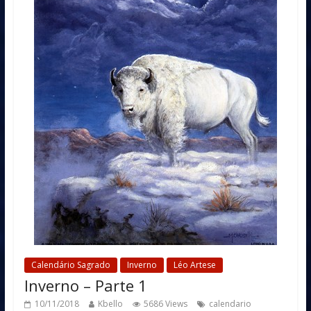
Calendário Sagrado
Inverno
Léo Artese
Inverno – Parte 1
10/11/2018
Kbello
5686 Views
calendario