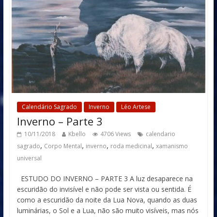
Calendário Sagrado
Inverno
Léo Artese
Inverno – Parte 3
10/11/2018
Kbello
4706 Views
calendario
,
,
,
,
sagrado
Corpo Mental
inverno
roda medicinal
xamanismo
universal
ESTUDO DO INVERNO – PARTE 3 A luz desaparece na
escuridão do invisível e não pode ser vista ou sentida. É
como a escuridão da noite da Lua Nova, quando as duas
luminárias, o Sol e a Lua, não são muito visíveis, mas nós