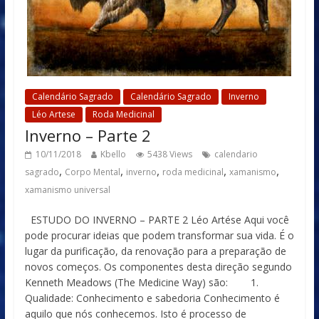
Calendário Sagrado
Calendário Sagrado
Inverno
Léo Artese
Roda Medicinal
Inverno – Parte 2
10/11/2018
Kbello
5438 Views
calendario
,
,
,
,
,
sagrado
Corpo Mental
inverno
roda medicinal
xamanismo
xamanismo universal
ESTUDO DO INVERNO – PARTE 2 Léo Artése Aqui você
pode procurar ideias que podem transformar sua vida. É o
lugar da purificação, da renovação para a preparação de
novos começos. Os componentes desta direção segundo
Kenneth Meadows (The Medicine Way) são: 1.
Qualidade: Conhecimento e sabedoria Conhecimento é
aquilo que nós conhecemos. Isto é processo de