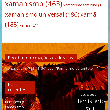
xamanismo
(463)
xamanismo feminino
(19)
xamanismo universal
(186)
xamã
(188)
xamãs
(21)
Receba informações exclusivas:
[contact-form-7 id="8450" title="Formulário de contato 1"]
Posts
recentes
2026-08-09
Hemisfério
Iaush leva o
Xamanismo
Sul