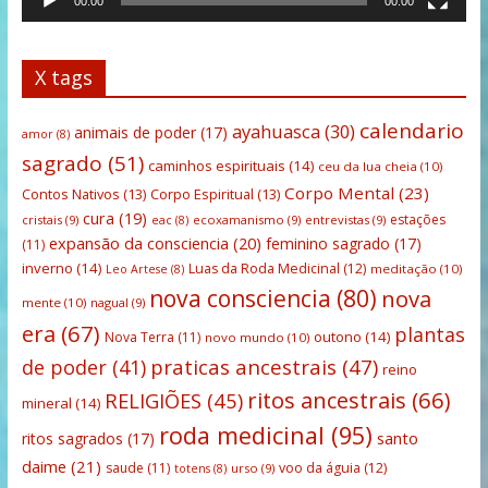
00:00
00:00
X tags
calendario
ayahuasca
(30)
animais de poder
(17)
amor
(8)
sagrado
(51)
caminhos espirituais
(14)
ceu da lua cheia
(10)
Corpo Mental
(23)
Contos Nativos
(13)
Corpo Espiritual
(13)
cura
(19)
estações
cristais
(9)
ecoxamanismo
(9)
entrevistas
(9)
eac
(8)
expansão da consciencia
(20)
feminino sagrado
(17)
(11)
inverno
(14)
Luas da Roda Medicinal
(12)
meditação
(10)
Leo Artese
(8)
nova consciencia
(80)
nova
mente
(10)
nagual
(9)
era
(67)
plantas
outono
(14)
Nova Terra
(11)
novo mundo
(10)
praticas ancestrais
(47)
de poder
(41)
reino
ritos ancestrais
(66)
RELIGIÕES
(45)
mineral
(14)
roda medicinal
(95)
santo
ritos sagrados
(17)
daime
(21)
saude
(11)
voo da águia
(12)
urso
(9)
totens
(8)