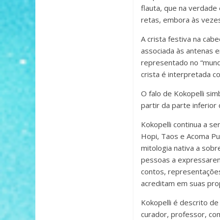
flauta, que na verdade 
retas, embora às vezes
A crista festiva na ca
associada às antenas 
representado no “mundo
crista é interpretada c
O falo de Kokopelli si
partir da parte inferio
Kokopelli continua a s
Hopi, Taos e Acoma Pue
mitologia nativa a sob
pessoas a expressarem
contos, representações
acreditam em suas pro
Kokopelli é descrito de
curador, professor, co