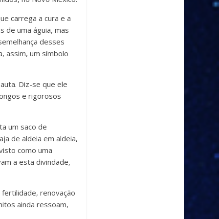
e carrega a cura e a
has de uma águia, mas
 semelhança desses
a, assim, um símbolo
auta. Diz-se que ele
longos e rigorosos
nta um saco de
ja de aldeia em aldeia,
 visto como uma
am a esta divindade,
 fertilidade, renovação
mitos ainda ressoam,