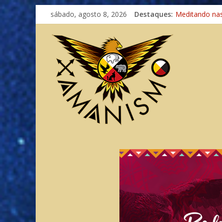
sábado, agosto 8, 2026
Destaques:
Meditando na
Autosuficiênci
Xamanismo Un
Totens – Cami
Imaginação na