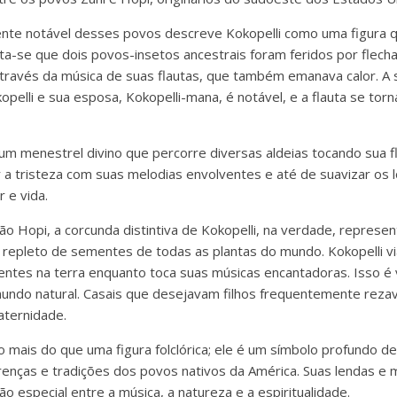
nte notável desses povos descreve Kokopelli como uma figura qu
onta-se que dois povos-insetos ancestrais foram feridos por flec
através da música de suas flautas, que também emanava calor. A
elli e sua esposa, Kokopelli-mana, é notável, e a flauta se torn
um menestrel divino que percorre diversas aldeias tocando sua fl
 a tristeza com suas melodias envolventes e até de suavizar os 
r e vida.
ão Hopi, a corcunda distintiva de Kokopelli, na verdade, represe
repleto de sementes de todas as plantas do mundo. Kokopelli via
ntes na terra enquanto toca suas músicas encantadoras. Isso é
undo natural. Casais que desejavam filhos frequentemente rezav
aternidade.
o mais do que uma figura folclórica; ele é um símbolo profundo de
crenças e tradições dos povos nativos da América. Suas lendas e 
o especial entre a música, a natureza e a espiritualidade.