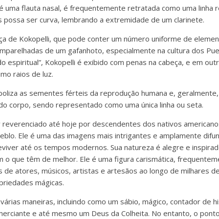
é uma flauta nasal, é frequentemente retratada como uma linha re
 possa ser curva, lembrando a extremidade de um clarinete.
beça de Kokopelli, que pode conter um número uniforme de eleme
emparelhadas de um gafanhoto, especialmente na cultura dos Pu
 espiritual”, Kokopelli é exibido com penas na cabeça, e em out
omo raios de luz.
mboliza as sementes férteis da reprodução humana e, geralmente,
r do corpo, sendo representado como uma única linha ou seta.
er reverenciado até hoje por descendentes dos nativos american
blo. Ele é uma das imagens mais intrigantes e amplamente difun
reviver até os tempos modernos. Sua natureza é alegre e inspirad
 o que têm de melhor. Ele é uma figura carismática, frequente
 de atores, músicos, artistas e artesãos ao longo de milhares de
priedades mágicas.
 várias maneiras, incluindo como um sábio, mágico, contador de h
merciante e até mesmo um Deus da Colheita. No entanto, o ponto