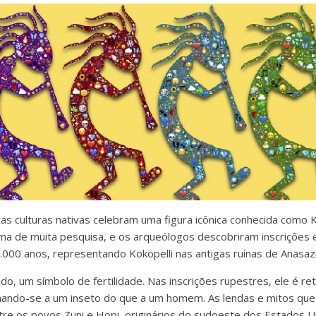
as culturas nativas celebram uma figura icônica conhecida como K
ma de muita pesquisa, e os arqueólogos descobriram inscrições
00 anos, representando Kokopelli nas antigas ruínas de Anasazi
udo, um símbolo de fertilidade. Nas inscrições rupestres, ele é r
hando-se a um inseto do que a um homem. As lendas e mitos que
tre os povos Zuni e Hopi, originários do sudoeste dos Estados 