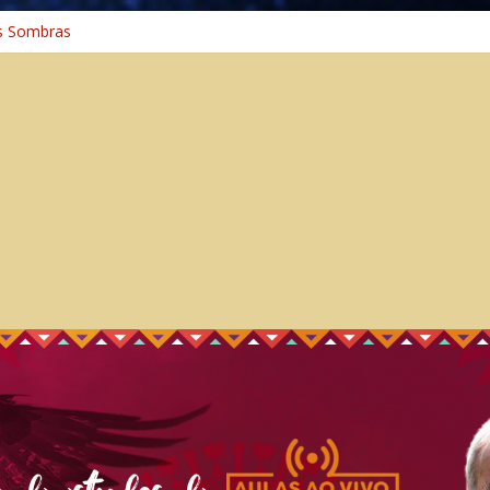
s Sombras
a: A Jornada do Espírito Ancestral
iversal
nho Espiritual – Crescimento
 Cura