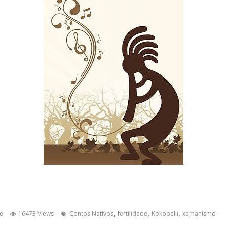
,
,
,
e
16473 Views
Contos Nativos
fertilidade
Kokopelli
xamanismo