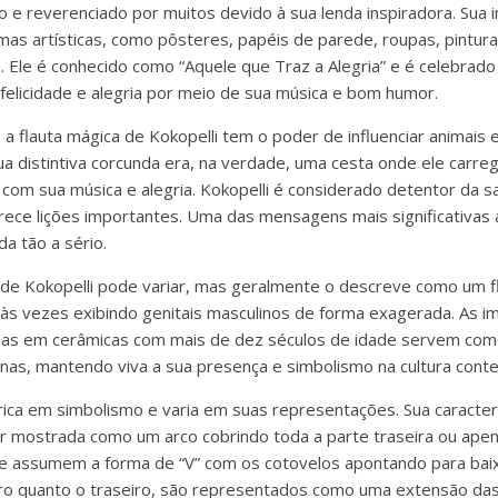
o e reverenciado por muitos devido à sua lenda inspiradora. Su
rmas artísticas, como pôsteres, papéis de parede, roupas, pintur
s. Ele é conhecido como “Aquele que Traz a Alegria” e é celebrad
 felicidade e alegria por meio de sua música e bom humor.
a flauta mágica de Kokopelli tem o poder de influenciar animais e
a distintiva corcunda era, na verdade, uma cesta onde ele carr
com sua música e alegria. Kokopelli é considerado detentor da 
rece lições importantes. Uma das mensagens mais significativas a
a tão a sério.
 de Kokopelli pode variar, mas geralmente o descreve como um f
 às vezes exibindo genitais masculinos de forma exagerada. As 
s em cerâmicas com mais de dez séculos de idade servem como
as, mantendo viva a sua presença e simbolismo na cultura cont
 rica em simbolismo e varia em suas representações. Sua caracter
r mostrada como um arco cobrindo toda a parte traseira ou apena
 assumem a forma de “V” com os cotovelos apontando para baixo
iro quanto o traseiro, são representados como uma extensão das 