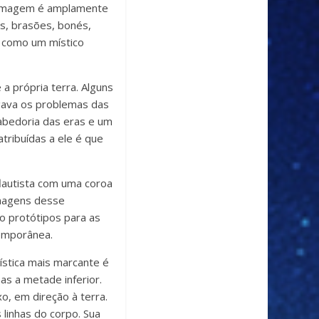
a imagem é amplamente
as, brasões, bonés,
o como um místico
 a própria terra. Alguns
egava os problemas das
sabedoria das eras e um
tribuídas a ele é que
lautista com uma coroa
imagens desse
 protótipos para as
emporânea.
ística mais marcante é
s a metade inferior.
, em direção à terra.
linhas do corpo. Sua