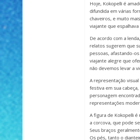
Hoje, Kokopelli é amad
difundida em várias fo
chaveiros, e muito mai
viajante que espalhava
De acordo com a lenda, 
relatos sugerem que su
pessoas, afastando-os 
viajante alegre que ofe
não devemos levar a vid
A representação visual
festiva em sua cabeça,
personagem encontrada
representações modern
A figura de Kokopelli é
a corcova, que pode se
Seus braços geralmente
Os pés, tanto o diante