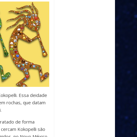
okopelli. Essa deidade
 em rochas, que datam
.
etratado de forma
 cercam Kokopelli são
Unidos, no Novo México.