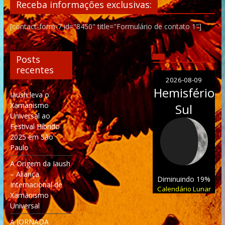
Receba informações exclusivas:
[contact-form-7 id="8450" title="Formulário de contato 1"]
Posts
recentes
2026-08-09
Hemisfério
Iaush leva o
Xamanismo
Sul
Universal ao
Festival Híbrido
2025 em São
Paulo
A Origem da Iaush
– Aliança
Diminuindo 19%
Internacional de
Calendário Lunar
Xamanismo
Universal
A JORNADA