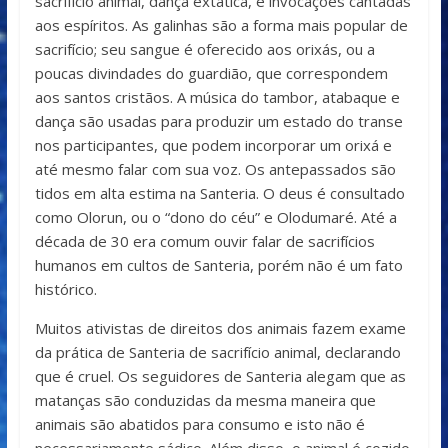
sacrifício animal, dança extática, e invocações cantadas
aos espíritos. As galinhas são a forma mais popular de
sacrifício; seu sangue é oferecido aos orixás, ou a
poucas divindades do guardião, que correspondem
aos santos cristãos. A música do tambor, atabaque e
dança são usadas para produzir um estado do transe
nos participantes, que podem incorporar um orixá e
até mesmo falar com sua voz. Os antepassados são
tidos em alta estima na Santeria. O deus é consultado
como Olorun, ou o “dono do céu” e Olodumaré. Até a
década de 30 era comum ouvir falar de sacrifícios
humanos em cultos de Santeria, porém não é um fato
histórico.
Muitos ativistas de direitos dos animais fazem exame
da prática de Santeria de sacrifício animal, declarando
que é cruel. Os seguidores de Santeria alegam que as
matanças são conduzidas da mesma maneira que
animais são abatidos para consumo e isto não é