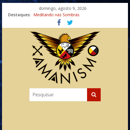
domingo, agosto 9, 2026
Destaques:
Meditando nas Sombras
Autosuficiência: A Jornada do Espírito Ancestral
Xamanismo Universal
Totens – Caminho Espiritual – Crescimento
Imaginação na Cura