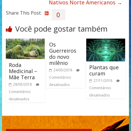
Nativos Norte Americanos
→
Share This Post:
0
Você pode gostar também
Os
Guerreiros
do novo
milênio
Roda
Plantas que
Medicinal –
24/05/2018
curam
Mãe Terra
Comentários
27/11/2018
28/05/2018
desativados
Comentários
Comentários
desativados
desativados