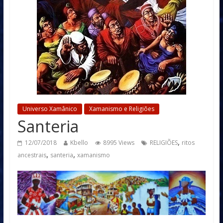
Universo Xamânico
Xamanismo e Religiões
Santeria
,
12/07/2018
Kbello
8995 Views
RELIGIÕES
ritos
,
,
ancestrais
santeria
xamanismo