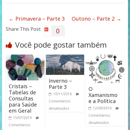
←
Primavera – Parte 3
Outono – Parte 2
→
Share This Post:
0
Você pode gostar também
Inverno –
Cristais –
Parte 3
O
Tabelas de
10/11/2018
Xamanismo
Consultas
e a Política
Comentários
para Saúde
12/09/2019
desativados
em Geral
Comentários
15/07/2019
desativados
Comentários