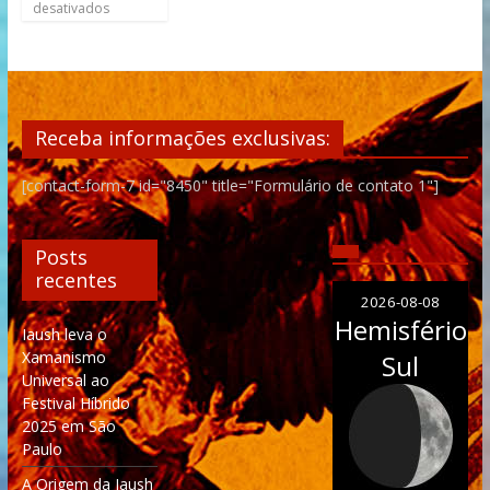
desativados
Receba informações exclusivas:
[contact-form-7 id="8450" title="Formulário de contato 1"]
Posts
recentes
2026-08-08
Hemisfério
Iaush leva o
Xamanismo
Sul
Universal ao
Festival Híbrido
2025 em São
Paulo
A Origem da Iaush