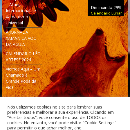
– Aliança
Diminuindo 29%
Internacional de
Calendário Lunar
Xamanismo
Universal
A JORNADA
XAMANICA VOO
DA ÁGUIA
CALENDARIO LÉO
ARTESE 2024
Viemos Aqui – Um
Chamado à
Grande Roda da
Vida
Nós utilizamos cookies no site para lembrar suas
preferencias e melhorar a sua experiência. Clicando em
“Aceitar todos”, você consente o uso de TODOS os
cookies. No entanto, você pode visitar "Cookie Settings"
Desenvolvido: Moleculas4D - Engenharia Espacial e
para permitir o que achar melhor, aho.