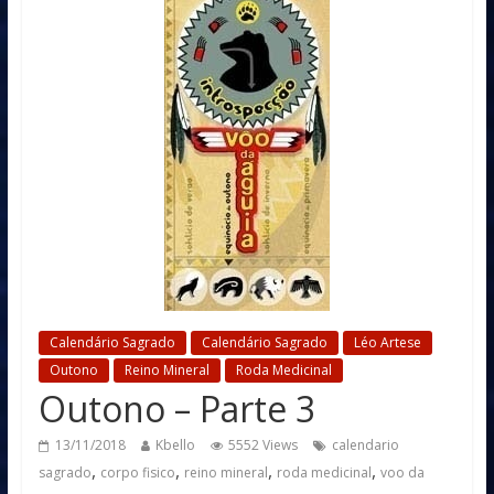
Calendário Sagrado
Calendário Sagrado
Léo Artese
Outono
Reino Mineral
Roda Medicinal
Outono – Parte 3
13/11/2018
Kbello
5552 Views
calendario
,
,
,
,
sagrado
corpo fisico
reino mineral
roda medicinal
voo da