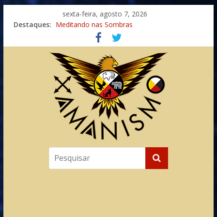
sexta-feira, agosto 7, 2026
Destaques:
Meditando nas Sombras
Autosuficiência: A Jornada do Espírito Ancestral
Xamanismo Universal
Totens – Caminho Espiritual – Crescimento
Imaginação na Cura