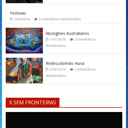
Festivais
Comentários desativados
24/05/2018
Aborigines Australianos
Comentários
07/07/2018
desativados
Redescobrindo Huna
Comentários
07/07/2018
desativados
X SEM FRONTEIRAS
Tocador
de
vídeo