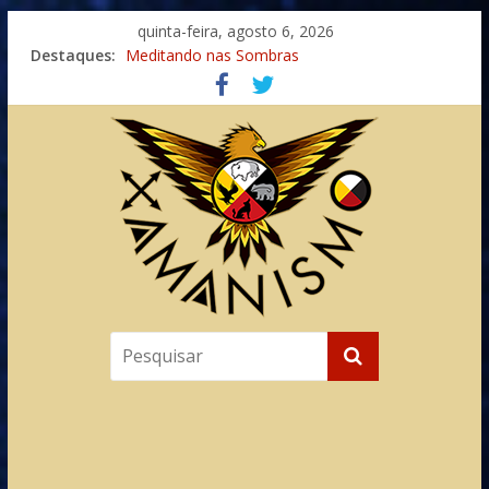
quinta-feira, agosto 6, 2026
Destaques:
Meditando nas Sombras
Autosuficiência: A Jornada do Espírito Ancestral
Xamanismo Universal
Totens – Caminho Espiritual – Crescimento
Imaginação na Cura