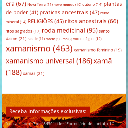
era
(67)
plantas
outono
(14)
Nova Terra
(11)
novo mundo
(10)
praticas ancestrais
(47)
de poder
(41)
reino
ritos ancestrais
(66)
RELIGIÕES
(45)
mineral
(14)
roda medicinal
(95)
santo
ritos sagrados
(17)
daime
(21)
saude
(11)
voo da águia
(12)
urso
(9)
totens
(8)
xamanismo
(463)
xamanismo feminino
(19)
xamanismo universal
(186)
xamã
(188)
xamãs
(21)
Receba informações exclusivas:
[contact-form-7 id="8450" title="Formulário de contato 1"]