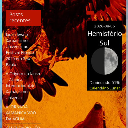
Posts
recentes
2026-08-06
Hemisfério
Iaush leva o
Xamanismo
Sul
Universal ao
Festival Híbrido
2025 em São
Paulo
A Origem da Iaush
– Aliança
Diminuindo 51%
Internacional de
Calendário Lunar
Xamanismo
Universal
A JORNADA
XAMANICA VOO
DA ÁGUIA
CALENDARIO LÉO