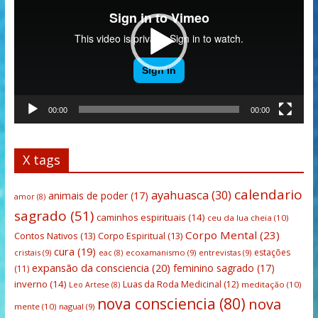
00:00
00:00
X tags
calendario
ayahuasca
(30)
animais de poder
(17)
amor
(8)
sagrado
(51)
caminhos espirituais
(14)
ceu da lua cheia
(10)
Corpo Mental
(23)
Contos Nativos
(13)
Corpo Espiritual
(13)
cura
(19)
estações
cristais
(9)
ecoxamanismo
(9)
entrevistas
(9)
eac
(8)
expansão da consciencia
(20)
feminino sagrado
(17)
(11)
inverno
(14)
Luas da Roda Medicinal
(12)
meditação
(10)
Leo Artese
(8)
nova consciencia
(80)
nova
mente
(10)
nagual
(9)