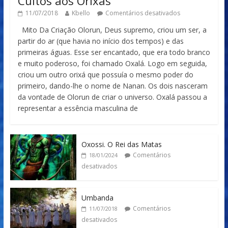
Cultos aos Orixás
11/07/2018
Kbello
Comentários desativados
Mito Da Criação Olorun, Deus supremo, criou um ser, a
partir do ar (que havia no início dos tempos) e das
primeiras águas. Esse ser encantado, que era todo branco
e muito poderoso, foi chamado Oxalá. Logo em seguida,
criou um outro orixá que possuía o mesmo poder do
primeiro, dando-lhe o nome de Nanan. Os dois nasceram
da vontade de Olorun de criar o universo. Oxalá passou a
representar a essência masculina de
Oxossi. O Rei das Matas
Comentários
18/01/2024
desativados
Umbanda
Comentários
11/07/2018
desativados