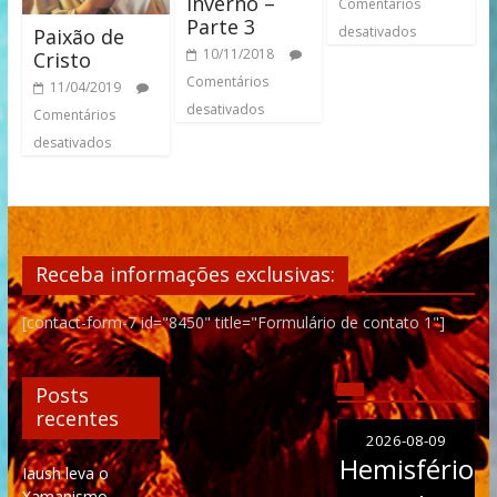
Inverno –
Comentários
Parte 3
desativados
Paixão de
10/11/2018
Cristo
Comentários
11/04/2019
desativados
Comentários
desativados
Receba informações exclusivas:
[contact-form-7 id="8450" title="Formulário de contato 1"]
Posts
recentes
2026-08-09
Hemisfério
Iaush leva o
Xamanismo