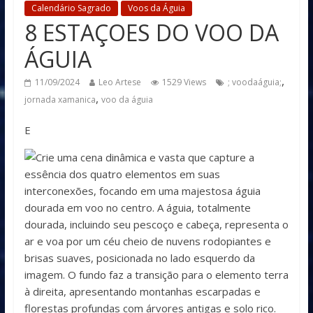
Calendário Sagrado
Voos da Águia
8 ESTAÇOES DO VOO DA
ÁGUIA
,
11/09/2024
Leo Artese
1529 Views
; voodaáguia;
,
jornada xamanica
voo da águia
E