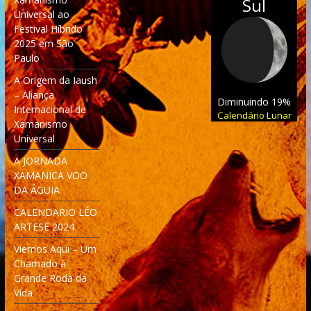
Sul
Universal ao
Festival Híbrido
2025 em São
Paulo
A Origem da Iaush
– Aliança
Diminuindo 19%
Internacional de
Calendário Lunar
Xamanismo
Universal
A JORNADA
XAMANICA VOO
DA ÁGUIA
CALENDARIO LÉO
ARTESE 2024
Viemos Aqui – Um
Chamado à
Grande Roda da
Vida