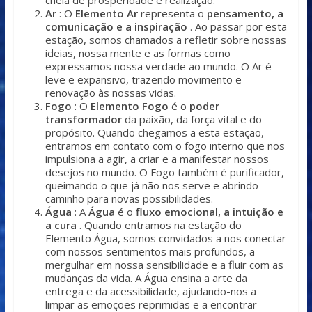
cheia de prosperidade e realização.
Ar
: O
Elemento Ar
representa o
pensamento, a
comunicação e a inspiração
. Ao passar por esta
estação, somos chamados a refletir sobre nossas
ideias, nossa mente e as formas como
expressamos nossa verdade ao mundo. O Ar é
leve e expansivo, trazendo movimento e
renovação às nossas vidas.
Fogo
: O
Elemento Fogo
é o
poder
transformador
da paixão, da força vital e do
propósito. Quando chegamos a esta estação,
entramos em contato com o fogo interno que nos
impulsiona a agir, a criar e a manifestar nossos
desejos no mundo. O Fogo também é purificador,
queimando o que já não nos serve e abrindo
caminho para novas possibilidades.
Água
: A
Água
é o
fluxo emocional, a intuição e
a cura
. Quando entramos na estação do
Elemento Água, somos convidados a nos conectar
com nossos sentimentos mais profundos, a
mergulhar em nossa sensibilidade e a fluir com as
mudanças da vida. A Água ensina a arte da
entrega e da acessibilidade, ajudando-nos a
limpar as emoções reprimidas e a encontrar